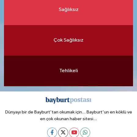
Sağlıksız
Çok Sağlıksız
Tehlikeli
Dünyayı bir de Bayburt'tan okumak için... Bayburt'un en köklü ve
en çok okunan haber sitesi...