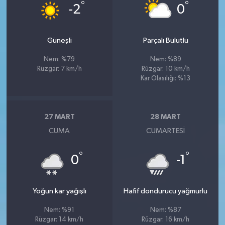
°
°
-2
0
Güneşli
Parçalı Bulutlu
Nem: %79
Nem: %89
Rüzgar: 7 km/h
Rüzgar: 10 km/h
Kar Olasılığı: %13
27 MART
28 MART
CUMA
CUMARTESI
°
°
0
-1
Yoğun kar yağışlı
Hafif dondurucu yağmurlu
Nem: %91
Nem: %87
Rüzgar: 14 km/h
Rüzgar: 16 km/h