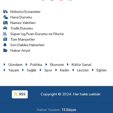
Nöbetçi Eczaneler
Hava Durumu
Namaz Vakitleri
Trafik Durumu
Süper Lig Puan Durumu ve Fikstür
Tüm Manşetler
Son Dakika Haberleri
Haber Arşivi
Gündem
Politika
Ekonomi
Kültür Sanat
Yaşam
Sağlık
Spor
Kadın
Lezzet
Eğitim
RSS
Copyright © 2024. Her hakkı saklıdır.
Haber Yazılımı:
TE Bilişim