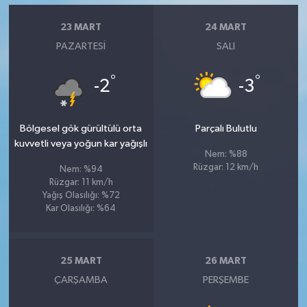
23 MART
24 MART
PAZARTESI
SALI
°
°
-2
-3
Bölgesel gök gürültülü orta
Parçalı Bulutlu
kuvvetli veya yoğun kar yağışlı
Nem: %88
Rüzgar: 12 km/h
Nem: %94
Rüzgar: 11 km/h
Yağış Olasılığı: %72
Kar Olasılığı: %64
25 MART
26 MART
ÇARŞAMBA
PERŞEMBE