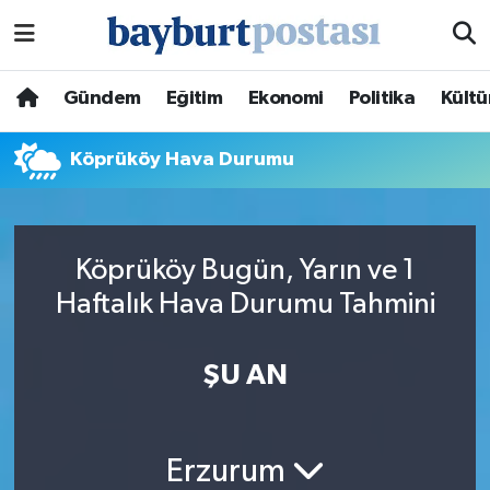
Nöbetçi Eczaneler
Gündem
Eğitim
Ekonomi
Politika
Kültü
Hava Durumu
Köprüköy Hava Durumu
Namaz Vakitleri
Trafik Durumu
Köprüköy Bugün, Yarın ve 1
Haftalık Hava Durumu Tahmini
Süper Lig Puan Durumu ve Fikstür
Tüm Manşetler
ŞU AN
Son Dakika Haberleri
Erzurum
Haber Arşivi