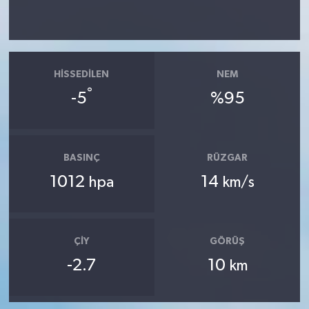
HISSEDILEN
NEM
°
-5
%95
BASINÇ
RÜZGAR
1012
14
hpa
km/s
ÇIY
GÖRÜŞ
-2.7
10
km