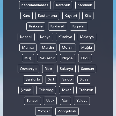
Kahramanmaraş
Karabük
Karaman
Kars
Kastamonu
Kayseri
Kilis
Kırıkkale
Kırklareli
Kırşehir
Kocaeli
Konya
Kütahya
Malatya
Manisa
Mardin
Mersin
Muğla
Muş
Nevşehir
Niğde
Ordu
Osmaniye
Rize
Sakarya
Samsun
Şanlıurfa
Siirt
Sinop
Sivas
Şırnak
Tekirdağ
Tokat
Trabzon
Tunceli
Uşak
Van
Yalova
Yozgat
Zonguldak