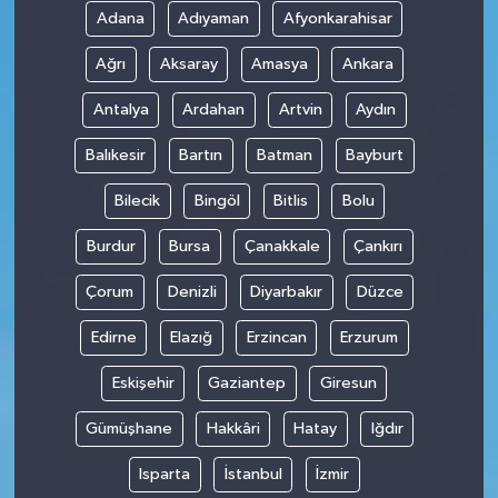
Adana
Adıyaman
Afyonkarahisar
Ağrı
Aksaray
Amasya
Ankara
Antalya
Ardahan
Artvin
Aydın
Balıkesir
Bartın
Batman
Bayburt
Bilecik
Bingöl
Bitlis
Bolu
Burdur
Bursa
Çanakkale
Çankırı
Çorum
Denizli
Diyarbakır
Düzce
Edirne
Elazığ
Erzincan
Erzurum
Eskişehir
Gaziantep
Giresun
Gümüşhane
Hakkâri
Hatay
Iğdır
Isparta
İstanbul
İzmir