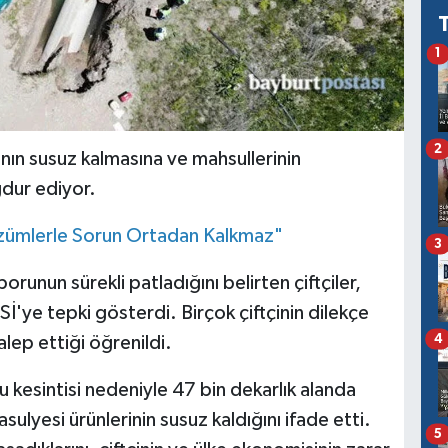
1
2
ının susuz kalmasına ve mahsullerinin
ğdur ediyor.
Çözümlerle Sorun Ortadan Kalkmaz"
3
runun sürekli patladığını belirten çiftçiler,
İ'ye tepki gösterdi. Birçok çiftçinin dilekçe
4
lep ettiği öğrenildi.
u kesintisi nedeniyle 47 bin dekarlık alanda
asulyesi ürünlerinin susuz kaldığını ifade etti.
5