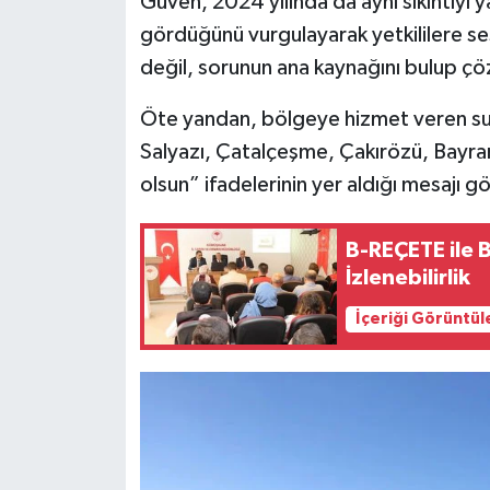
Güven, 2024 yılında da aynı sıkıntıyı ya
gördüğünü vurgulayarak yetkililere se
değil, sorunun ana kaynağını bulup çöz
Öte yandan, bölgeye hizmet veren sulam
Salyazı, Çatalçeşme, Çakırözü, Bayr
olsun” ifadelerinin yer aldığı mesajı 
B-REÇETE ile 
İzlenebilirlik
İçeriği Görüntül