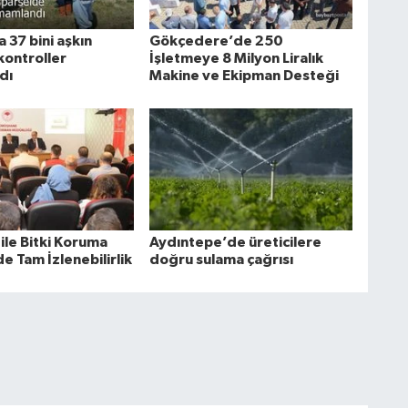
 37 bini aşkın
Gökçedere’de 250
kontroller
İşletmeye 8 Milyon Liralık
dı
Makine ve Ekipman Desteği
ile Bitki Koruma
Aydıntepe’de üreticilere
e Tam İzlenebilirlik
doğru sulama çağrısı