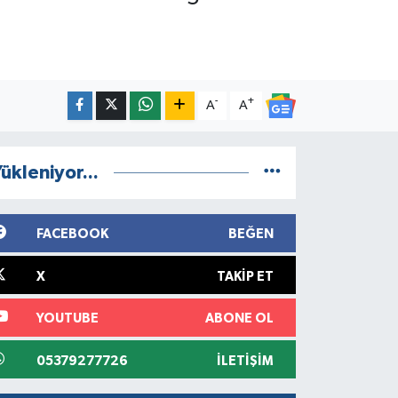
-
+
A
A
ükleniyor...
FACEBOOK
BEĞEN
X
TAKIP ET
YOUTUBE
ABONE OL
05379277726
İLETIŞIM