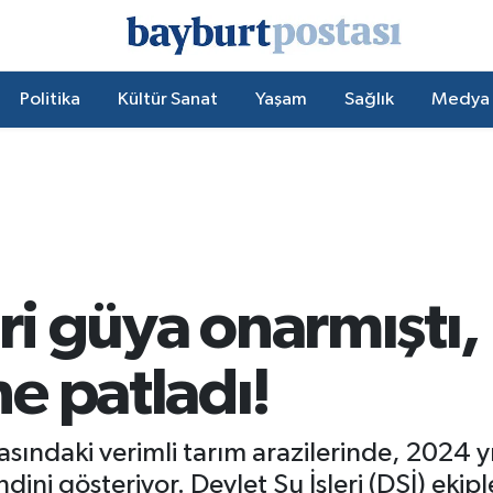
Politika
Kültür Sanat
Yaşam
Sağlık
Medya
ri güya onarmıştı, 
e patladı!
asındaki verimli tarım arazilerinde, 2024 
ini gösteriyor. Devlet Su İşleri (DSİ) ekip