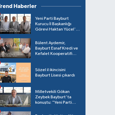
Trend Haberler
Yeni Parti Bayburt
Kurucu İl Başkanlığı
Görevi Haktan Yücel'e
verildi
Bülent Aydemir,
Bayburt Esnaf Kredi ve
Kefalet Kooperatifi
Başkanlığına Adaylığını
Açıkladı
Sözel il ikincisini
Bayburt Lisesi çıkardı
Milletvekili Gökan
Zeybek Bayburt'ta
konuştu: "Yeni Parti
seçime de iktidara da
hazır"