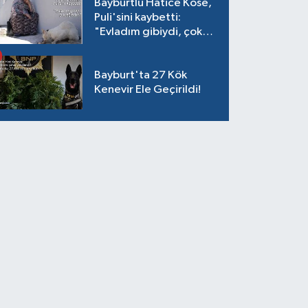
Bayburtlu Hatice Köse,
Puli'sini kaybetti:
"Evladım gibiydi, çok
ağladım"
Bayburt'ta 27 Kök
Kenevir Ele Geçirildi!