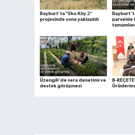
Bayburt’ta "Eko Köy 2"
Bayburt'ta
projesinde sona yaklaşıldı
parselde 
tamamlan
Üzengili'de sera denetimi ve
B-REÇETE 
destek görüşmesi
Ürünlerind