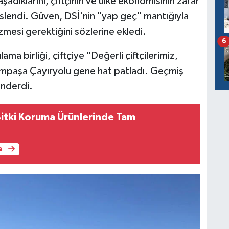
şadıklarını, çiftçinin ve ülke ekonomisinin zarar
slendi. Güven, DSİ'nin "yap geç" mantığıyla
mesi gerektiğini sözlerine ekledi.
6
a birliği, çiftçiye "Değerli çiftçilerimiz,
ampaşa Çayıryolu gene hat patladı. Geçmiş
gönderdi.
Bitki Koruma Ürünlerinde Tam
e