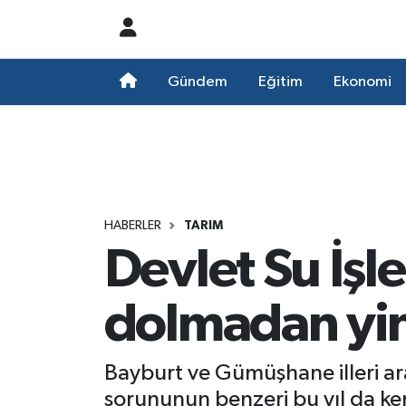
Nöbetçi Eczaneler
Gündem
Eğitim
Ekonomi
Hava Durumu
Namaz Vakitleri
Trafik Durumu
HABERLER
TARIM
Devlet Su İşle
Süper Lig Puan Durumu ve Fikstür
Tüm Manşetler
dolmadan yin
Son Dakika Haberleri
Bayburt ve Gümüşhane illeri ar
Haber Arşivi
sorununun benzeri bu yıl da kend