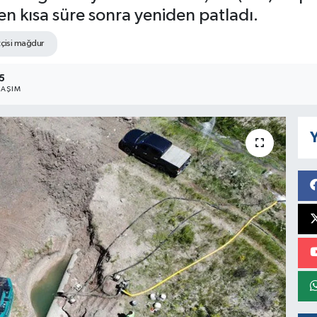
n kısa süre sonra yeniden patladı.
tçisi mağdur
5
LAŞIM
Y