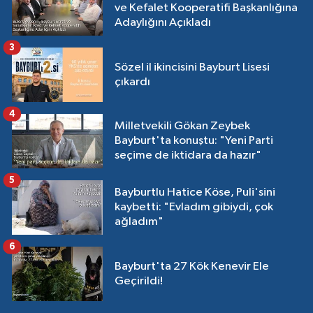
ve Kefalet Kooperatifi Başkanlığına
Adaylığını Açıkladı
3
Sözel il ikincisini Bayburt Lisesi
çıkardı
4
Milletvekili Gökan Zeybek
Bayburt'ta konuştu: "Yeni Parti
seçime de iktidara da hazır"
5
Bayburtlu Hatice Köse, Puli'sini
kaybetti: "Evladım gibiydi, çok
ağladım"
6
Bayburt'ta 27 Kök Kenevir Ele
Geçirildi!