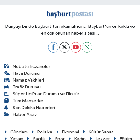
Dünyayı bir de Bayburt'tan okumak için... Bayburt'un en köklü ve
en çok okunan haber sitesi...
Nöbetçi Eczaneler
Hava Durumu
Namaz Vakitleri
Trafik Durumu
Süper Lig Puan Durumu ve Fikstür
Tüm Manşetler
Son Dakika Haberleri
Haber Arşivi
Gündem
Politika
Ekonomi
Kültür Sanat
Yaşam
Sağlık
Spor
Kadın
Lezzet
Eğitim