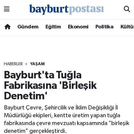
Nöbetçi Eczaneler
Gündem
Eğitim
Ekonomi
Politika
Kültü
Hava Durumu
Namaz Vakitleri
HABERLER
YAŞAM
Trafik Durumu
Bayburt'ta Tuğla
Fabrikasına 'Birleşik
Süper Lig Puan Durumu ve Fikstür
Denetim'
Tüm Manşetler
Bayburt Çevre, Şehircilik ve İklim Değişikliği İl
Son Dakika Haberleri
Müdürlüğü ekipleri, kentte üretim yapan tuğla
fabrikasında çevre mevzuatı kapsamında "birleşik
Haber Arşivi
denetim" gerçekleştirdi.