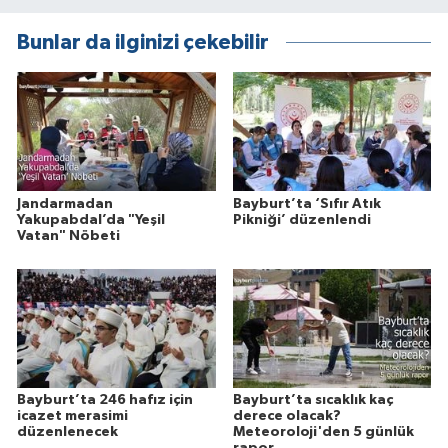
Bunlar da ilginizi çekebilir
Jandarmadan
Bayburt’ta ‘Sıfır Atık
Yakupabdal’da "Yeşil
Pikniği’ düzenlendi
Vatan" Nöbeti
Bayburt’ta 246 hafız için
Bayburt’ta sıcaklık kaç
icazet merasimi
derece olacak?
düzenlenecek
Meteoroloji'den 5 günlük