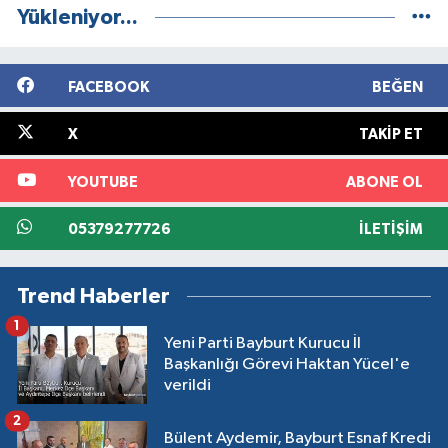
Yükleniyor...
FACEBOOK
BEĞEN
X
TAKIP ET
YOUTUBE
ABONE OL
05379277726
İLETIŞIM
Trend Haberler
1
Yeni Parti Bayburt Kurucu İl
Başkanlığı Görevi Haktan Yücel'e
verildi
2
Bülent Aydemir, Bayburt Esnaf Kredi