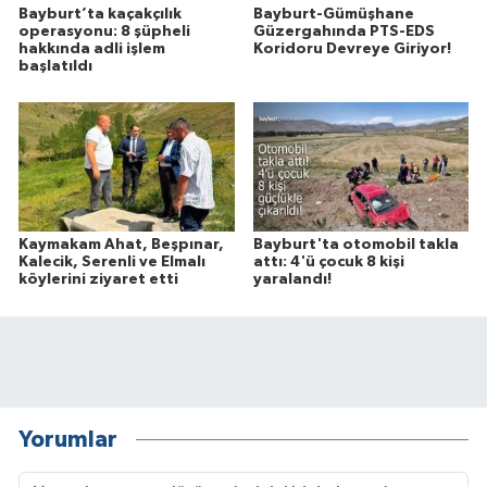
Bayburt’ta kaçakçılık
Bayburt-Gümüşhane
operasyonu: 8 şüpheli
Güzergahında PTS-EDS
hakkında adli işlem
Koridoru Devreye Giriyor!
başlatıldı
Kaymakam Ahat, Beşpınar,
Bayburt'ta otomobil takla
Kalecik, Serenli ve Elmalı
attı: 4'ü çocuk 8 kişi
köylerini ziyaret etti
yaralandı!
Yorumlar