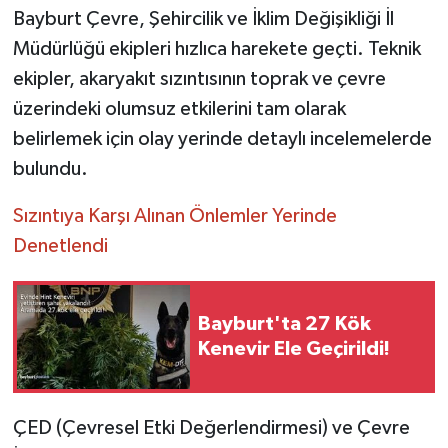
Bayburt Çevre, Şehircilik ve İklim Değişikliği İl
Müdürlüğü ekipleri hızlıca harekete geçti. Teknik
ekipler, akaryakıt sızıntısının toprak ve çevre
üzerindeki olumsuz etkilerini tam olarak
belirlemek için olay yerinde detaylı incelemelerde
bulundu.
Sızıntıya Karşı Alınan Önlemler Yerinde
Denetlendi
Bayburt'ta 27 Kök
Kenevir Ele Geçirildi!
ÇED (Çevresel Etki Değerlendirmesi) ve Çevre