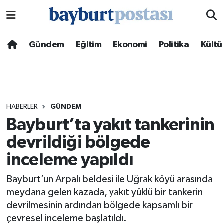
Nöbetçi Eczaneler
Gündem
Eğitim
Ekonomi
Politika
Kültü
Hava Durumu
Namaz Vakitleri
HABERLER
GÜNDEM
Trafik Durumu
Bayburt’ta yakıt tankerinin
devrildiği bölgede
Süper Lig Puan Durumu ve Fikstür
inceleme yapıldı
Tüm Manşetler
Bayburt’un Arpalı beldesi ile Uğrak köyü arasında
Son Dakika Haberleri
meydana gelen kazada, yakıt yüklü bir tankerin
devrilmesinin ardından bölgede kapsamlı bir
Haber Arşivi
çevresel inceleme başlatıldı.