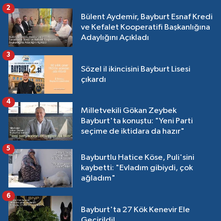
2
Bülent Aydemir, Bayburt Esnaf Kredi
ve Kefalet Kooperatifi Başkanlığına
Adaylığını Açıkladı
3
Sözel il ikincisini Bayburt Lisesi
çıkardı
4
Milletvekili Gökan Zeybek
Bayburt'ta konuştu: "Yeni Parti
seçime de iktidara da hazır"
5
Bayburtlu Hatice Köse, Puli'sini
kaybetti: "Evladım gibiydi, çok
ağladım"
6
Bayburt'ta 27 Kök Kenevir Ele
Geçirildi!