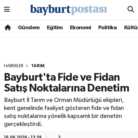
Nöbetçi Eczaneler
Gündem
Eğitim
Ekonomi
Politika
Kültü
Hava Durumu
Namaz Vakitleri
HABERLER
TARIM
Trafik Durumu
Bayburt'ta Fide ve Fidan
Satış Noktalarına Denetim
Süper Lig Puan Durumu ve Fikstür
Bayburt İl Tarım ve Orman Müdürlüğü ekipleri,
Tüm Manşetler
kent genelinde faaliyet gösteren fide ve fidan
satış noktalarına yönelik kapsamlı bir denetim
Son Dakika Haberleri
gerçekleştirdi.
Haber Arşivi
16.06.2026 - 13:39
2