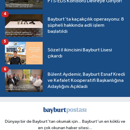
PTS-EDS Koridoru Devreye Giriyor!
4
Bayburt’ta kaçakçılık operasyonu: 8
şüpheli hakkında adli işlem
başlatıldı
5
Sözel il ikincisini Bayburt Lisesi
çıkardı
6
Bülent Aydemir, Bayburt Esnaf Kredi
ve Kefalet Kooperatifi Başkanlığına
Adaylığını Açıkladı
Dünyayı bir de Bayburt'tan okumak için... Bayburt'un en köklü ve
en çok okunan haber sitesi...