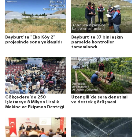
Bayburt’ta "Eko Köy 2"
Bayburt'ta 37 bini aşkın
projesinde sona yaklaşıldı
parselde kontroller
tamamlandı
Gökçedere’de 250
Üzengili'de sera denetimi
İşletmeye 8 Milyon Liralık
ve destek görüşmesi
Makine ve Ekipman Desteği