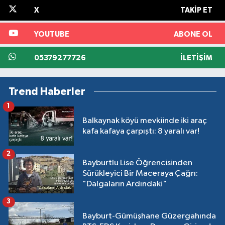
X
TAKIP ET
YOUTUBE
ABONE OL
05379277726
İLETIŞIM
Trend Haberler
1
Balkaynak köyü mevkiinde iki araç
kafa kafaya çarpıştı: 8 yaralı var!
2
Bayburtlu Lise Öğrencisinden
Sürükleyici Bir Maceraya Çağrı:
"Dalgaların Ardındaki"
3
Bayburt-Gümüşhane Güzergahında