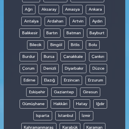
Ağrı
Aksaray
Amasya
Ankara
Antalya
Ardahan
Artvin
Aydın
Balıkesir
Bartın
Batman
Bayburt
Bilecik
Bingöl
Bitlis
Bolu
Burdur
Bursa
Çanakkale
Çankırı
Çorum
Denizli
Diyarbakır
Düzce
Edirne
Elazığ
Erzincan
Erzurum
Eskişehir
Gaziantep
Giresun
Gümüşhane
Hakkâri
Hatay
Iğdır
Isparta
İstanbul
İzmir
Kahramanmaraş
Karabük
Karaman