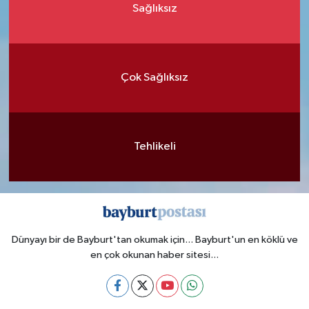
Sağlıksız
Çok Sağlıksız
Tehlikeli
Dünyayı bir de Bayburt'tan okumak için... Bayburt'un en köklü ve
en çok okunan haber sitesi...