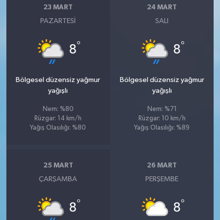
23 MART
24 MART
PAZARTESI
SALI
°
°
8
8
Bölgesel düzensiz yağmur
Bölgesel düzensiz yağmur
yağışlı
yağışlı
Nem: %80
Nem: %71
Rüzgar: 14 km/h
Rüzgar: 10 km/h
Yağış Olasılığı: %80
Yağış Olasılığı: %89
25 MART
26 MART
ÇARŞAMBA
PERŞEMBE
°
°
8
8