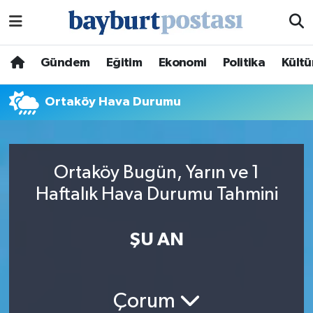
Nöbetçi Eczaneler
Gündem
Eğitim
Ekonomi
Politika
Kültü
Hava Durumu
Ortaköy Hava Durumu
Namaz Vakitleri
Trafik Durumu
Ortaköy Bugün, Yarın ve 1
Haftalık Hava Durumu Tahmini
Süper Lig Puan Durumu ve Fikstür
Tüm Manşetler
ŞU AN
Son Dakika Haberleri
Çorum
Haber Arşivi