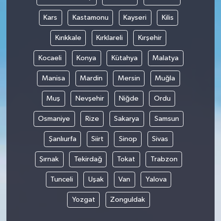
Kars
Kastamonu
Kayseri
Kilis
Kırıkkale
Kırklareli
Kırşehir
Kocaeli
Konya
Kütahya
Malatya
Manisa
Mardin
Mersin
Muğla
Muş
Nevşehir
Niğde
Ordu
Osmaniye
Rize
Sakarya
Samsun
Şanlıurfa
Siirt
Sinop
Sivas
Şırnak
Tekirdağ
Tokat
Trabzon
Tunceli
Uşak
Van
Yalova
Yozgat
Zonguldak