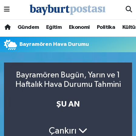
Nöbetçi Eczaneler
Gündem
Eğitim
Ekonomi
Politika
Kültü
Hava Durumu
Bayramören Hava Durumu
Namaz Vakitleri
Trafik Durumu
Bayramören Bugün, Yarın ve 1
Haftalık Hava Durumu Tahmini
Süper Lig Puan Durumu ve Fikstür
Tüm Manşetler
ŞU AN
Son Dakika Haberleri
Çankırı
Haber Arşivi