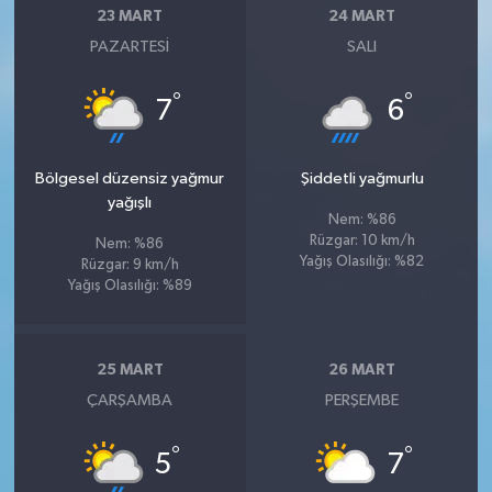
23 MART
24 MART
PAZARTESI
SALI
°
°
7
6
Bölgesel düzensiz yağmur
Şiddetli yağmurlu
yağışlı
Nem: %86
Rüzgar: 10 km/h
Nem: %86
Yağış Olasılığı: %82
Rüzgar: 9 km/h
Yağış Olasılığı: %89
25 MART
26 MART
ÇARŞAMBA
PERŞEMBE
°
°
5
7