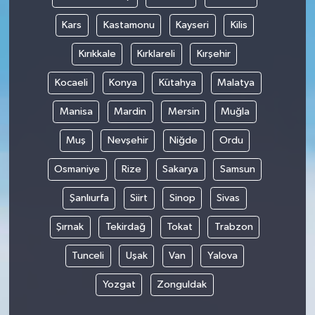
Kars
Kastamonu
Kayseri
Kilis
Kırıkkale
Kırklareli
Kırşehir
Kocaeli
Konya
Kütahya
Malatya
Manisa
Mardin
Mersin
Muğla
Muş
Nevşehir
Niğde
Ordu
Osmaniye
Rize
Sakarya
Samsun
Şanlıurfa
Siirt
Sinop
Sivas
Şırnak
Tekirdağ
Tokat
Trabzon
Tunceli
Uşak
Van
Yalova
Yozgat
Zonguldak