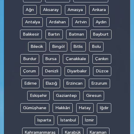
Ağrı
Aksaray
Amasya
Ankara
Antalya
Ardahan
Artvin
Aydın
Balıkesir
Bartın
Batman
Bayburt
Bilecik
Bingöl
Bitlis
Bolu
Burdur
Bursa
Çanakkale
Çankırı
Çorum
Denizli
Diyarbakır
Düzce
Edirne
Elazığ
Erzincan
Erzurum
Eskişehir
Gaziantep
Giresun
Gümüşhane
Hakkâri
Hatay
Iğdır
Isparta
İstanbul
İzmir
Kahramanmaraş
Karabük
Karaman