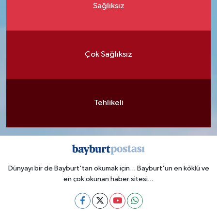
Sağlıksız
Çok Sağlıksız
Tehlikeli
Dünyayı bir de Bayburt'tan okumak için... Bayburt'un en köklü ve
en çok okunan haber sitesi...