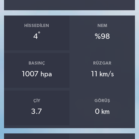
HISSEDILEN
NEM
°
4
%98
BASINÇ
RÜZGAR
1007
11
hpa
km/s
ÇIY
GÖRÜŞ
3.7
0
km