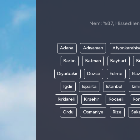
Nem: %87, Hissedilen S
Adana
Adıyaman
Afyonkarahis
Bartın
Batman
Bayburt
Bi
Diyarbakır
Düzce
Edirne
Elaz
Iğdır
Isparta
İstanbul
İzmi
Kırklareli
Kırşehir
Kocaeli
Ko
Ordu
Osmaniye
Rize
Sak