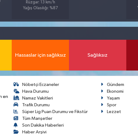
9
Rüzgar: 13 km/h
Yağış Olasılığı: %87
Hassaslar için sağlıksız
Sağlıksız
Nöbetçi Eczaneler
Gündem
Hava Durumu
Ekonomi
n en
Namaz Vakitleri
Yaşam
Trafik Durumu
Spor
Süper Lig Puan Durumu ve Fikstür
Lezzet
Tüm Manşetler
Son Dakika Haberleri
Haber Arşivi