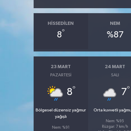
HISSEDILEN
NEM
°
8
%87
23 MART
24 MART
PAZARTESI
SALI
°
°
8
7
Bölgesel düzensiz yağmur
Orta kuvvetli yağmu
yağışlı
Nem: %95
Rüzgar: 7 km/h
Nem: %91