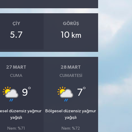
ÇIY
GÖRÜŞ
5.7
10
km
27 MART
28 MART
CUMA
CUMARTESI
°
°
9
7
esel düzensiz yağmur
Bölgesel düzensiz yağmur
yağışlı
yağışlı
Nem: %71
Nem: %72