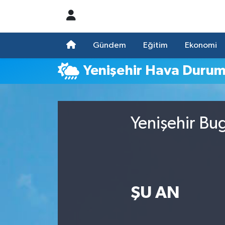
Nöbetçi Eczaneler
Gündem
Eğitim
Ekonomi
Hava Durumu
Yenişehir Hava Duru
Namaz Vakitleri
Trafik Durumu
Yenişehir Bu
Süper Lig Puan Durumu ve Fikstür
Tüm Manşetler
ŞU AN
Son Dakika Haberleri
Haber Arşivi