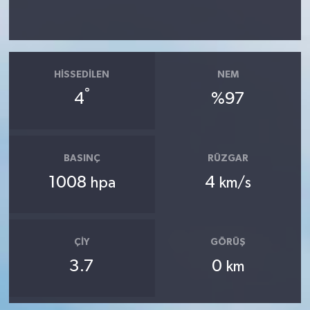
HISSEDILEN
NEM
°
4
%97
BASINÇ
RÜZGAR
1008
4
hpa
km/s
ÇIY
GÖRÜŞ
3.7
0
km