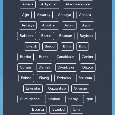
Adana
Adıyaman
Afyonkarahisar
Ağrı
Aksaray
Amasya
Ankara
Antalya
Ardahan
Artvin
Aydın
Balıkesir
Bartın
Batman
Bayburt
Bilecik
Bingöl
Bitlis
Bolu
Burdur
Bursa
Çanakkale
Çankırı
Çorum
Denizli
Diyarbakır
Düzce
Edirne
Elazığ
Erzincan
Erzurum
Eskişehir
Gaziantep
Giresun
Gümüşhane
Hakkâri
Hatay
Iğdır
Isparta
İstanbul
İzmir