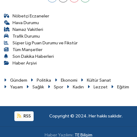
Nöbetçi Eczaneler
Hava Durumu
Namaz Vakitleri
Trafik Durumu
Süper Lig Puan Durumu ve Fikstür
Tüm Manşetler
Son Dakika Haberleri
Haber Arşivi
Gündem
Politika
Ekonomi
Kültür Sanat
Yaşam
Sağlık
Spor
Kadın
Lezzet
Eğitim
RSS
Copyright © 2024. Her hakkı saklıdır.
Haber Yazılımı:
TE Bilişim