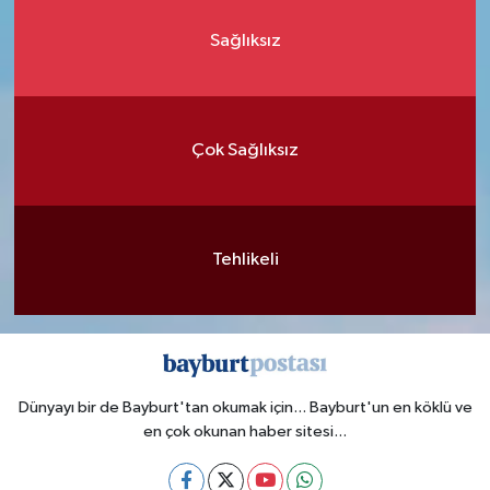
Sağlıksız
Çok Sağlıksız
Tehlikeli
Dünyayı bir de Bayburt'tan okumak için... Bayburt'un en köklü ve
en çok okunan haber sitesi...