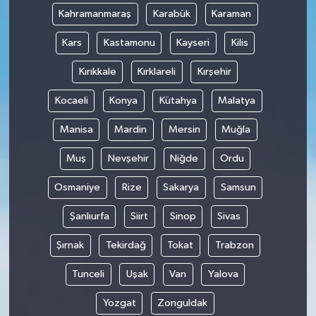
Kahramanmaraş
Karabük
Karaman
Kars
Kastamonu
Kayseri
Kilis
Kırıkkale
Kırklareli
Kırşehir
Kocaeli
Konya
Kütahya
Malatya
Manisa
Mardin
Mersin
Muğla
Muş
Nevşehir
Niğde
Ordu
Osmaniye
Rize
Sakarya
Samsun
Şanlıurfa
Siirt
Sinop
Sivas
Şırnak
Tekirdağ
Tokat
Trabzon
Tunceli
Uşak
Van
Yalova
Yozgat
Zonguldak