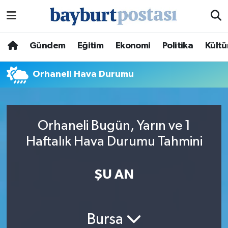
Nöbetçi Eczaneler
Gündem
Eğitim
Ekonomi
Politika
Kültü
Hava Durumu
Orhaneli Hava Durumu
Namaz Vakitleri
Trafik Durumu
Orhaneli Bugün, Yarın ve 1
Haftalık Hava Durumu Tahmini
Süper Lig Puan Durumu ve Fikstür
Tüm Manşetler
ŞU AN
Son Dakika Haberleri
Bursa
Haber Arşivi