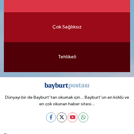
Çok Sağlıksız
Tehlikeli
Dünyayı bir de Bayburt'tan okumak için... Bayburt'un en köklü ve
en çok okunan haber sitesi...