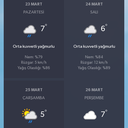
23 MART
24 MART
PAZARTESI
SALI
°
°
7
6
Orta kuvvetli yağmurlu
Orta kuvvetli yağmurlu
Nem: %79
Nem: %84
Rüzgar: 5 km/h
Rüzgar: 12 km/h
Yağış Olasılığı: %86
Yağış Olasılığı: %89
25 MART
26 MART
ÇARŞAMBA
PERŞEMBE
°
°
5
7