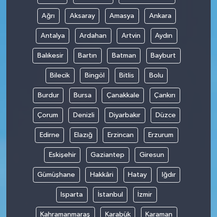
Ağrı
Aksaray
Amasya
Ankara
Antalya
Ardahan
Artvin
Aydın
Balıkesir
Bartın
Batman
Bayburt
Bilecik
Bingöl
Bitlis
Bolu
Burdur
Bursa
Çanakkale
Çankırı
Çorum
Denizli
Diyarbakır
Düzce
Edirne
Elazığ
Erzincan
Erzurum
Eskişehir
Gaziantep
Giresun
Gümüşhane
Hakkâri
Hatay
Iğdır
Isparta
İstanbul
İzmir
Kahramanmaraş
Karabük
Karaman