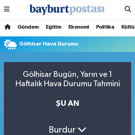
Nöbetçi Eczaneler
Gündem
Eğitim
Ekonomi
Politika
Kültü
Hava Durumu
Gölhisar Hava Durumu
Namaz Vakitleri
Trafik Durumu
Gölhisar Bugün, Yarın ve 1
Haftalık Hava Durumu Tahmini
Süper Lig Puan Durumu ve Fikstür
Tüm Manşetler
ŞU AN
Son Dakika Haberleri
Burdur
Haber Arşivi