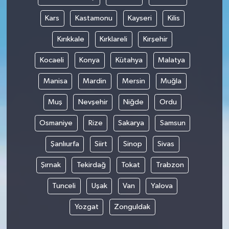
Kars
Kastamonu
Kayseri
Kilis
Kırıkkale
Kırklareli
Kırşehir
Kocaeli
Konya
Kütahya
Malatya
Manisa
Mardin
Mersin
Muğla
Muş
Nevşehir
Niğde
Ordu
Osmaniye
Rize
Sakarya
Samsun
Şanlıurfa
Siirt
Sinop
Sivas
Şırnak
Tekirdağ
Tokat
Trabzon
Tunceli
Uşak
Van
Yalova
Yozgat
Zonguldak