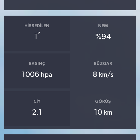
HISSEDILEN
NEM
°
1
%94
BASINÇ
RÜZGAR
1006
8
hpa
km/s
ÇIY
GÖRÜŞ
2.1
10
km