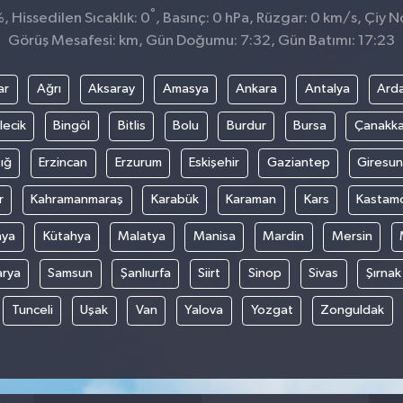
°
 Hissedilen Sıcaklık: 0
, Basınç: 0 hPa, Rüzgar: 0 km/s, Çiy No
Görüş Mesafesi: km, Gün Doğumu: 7:32, Gün Batımı: 17:23
ar
Ağrı
Aksaray
Amasya
Ankara
Antalya
Ard
lecik
Bingöl
Bitlis
Bolu
Burdur
Bursa
Çanakka
ığ
Erzincan
Erzurum
Eskişehir
Gaziantep
Giresun
r
Kahramanmaraş
Karabük
Karaman
Kars
Kastam
nya
Kütahya
Malatya
Manisa
Mardin
Mersin
arya
Samsun
Şanlıurfa
Siirt
Sinop
Sivas
Şırnak
Tunceli
Uşak
Van
Yalova
Yozgat
Zonguldak