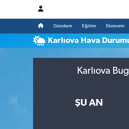
Nöbetçi Eczaneler
Gündem
Eğitim
Ekonomi
Hava Durumu
Karlıova Hava Durum
Namaz Vakitleri
Trafik Durumu
Karlıova Bug
Süper Lig Puan Durumu ve Fikstür
Tüm Manşetler
ŞU AN
Son Dakika Haberleri
Haber Arşivi