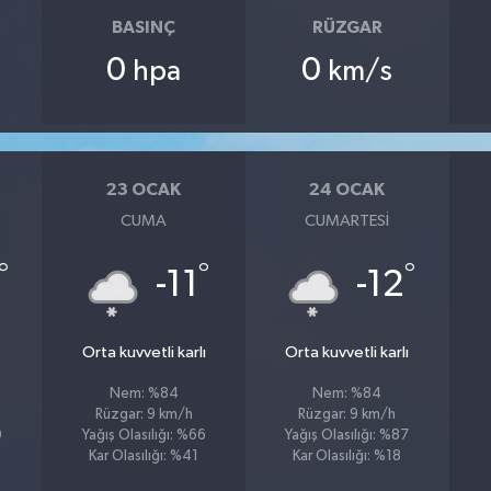
BASINÇ
RÜZGAR
0
0
hpa
km/s
23 OCAK
24 OCAK
CUMA
CUMARTESI
°
°
°
-11
-12
Orta kuvvetli karlı
Orta kuvvetli karlı
Nem: %84
Nem: %84
Rüzgar: 9 km/h
Rüzgar: 9 km/h
0
Yağış Olasılığı: %66
Yağış Olasılığı: %87
Kar Olasılığı: %41
Kar Olasılığı: %18