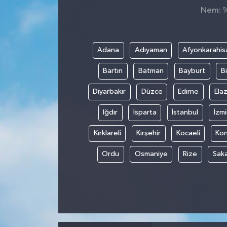
Nem: %,
Adana
Adıyaman
Afyonkarahis
Bartın
Batman
Bayburt
Bi
Diyarbakır
Düzce
Edirne
Elaz
Iğdır
Isparta
İstanbul
İzmi
Kırklareli
Kırşehir
Kocaeli
Ko
Ordu
Osmaniye
Rize
Sak