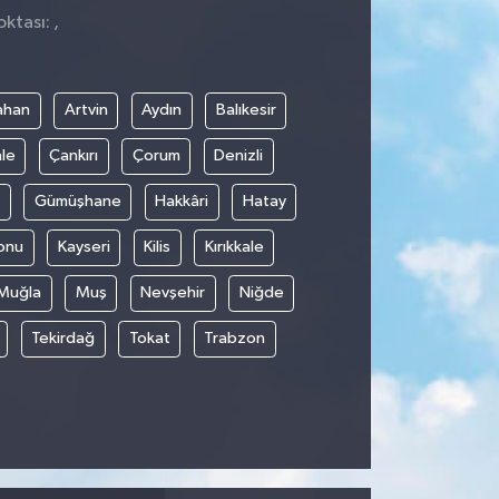
ktası: ,
ahan
Artvin
Aydın
Balıkesir
le
Çankırı
Çorum
Denizli
Gümüşhane
Hakkâri
Hatay
onu
Kayseri
Kilis
Kırıkkale
Muğla
Muş
Nevşehir
Niğde
Tekirdağ
Tokat
Trabzon