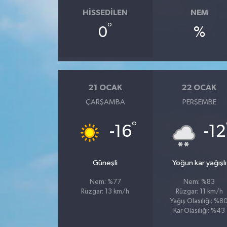
HISSEDILEN
NEM
°
0
%
21 OCAK
22 OCAK
ÇARŞAMBA
PERŞEMBE
°
-16
-12
Güneşli
Yoğun kar yağışlı
Nem: %77
Nem: %83
Rüzgar: 13 km/h
Rüzgar: 11 km/h
Yağış Olasılığı: %8
Kar Olasılığı: %43