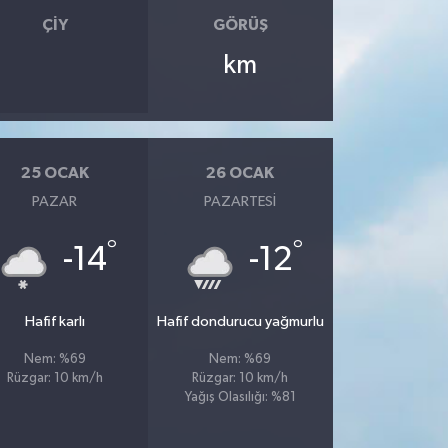
ÇIY
GÖRÜŞ
km
25 OCAK
26 OCAK
PAZAR
PAZARTESI
°
°
-14
-12
Hafif karlı
Hafif dondurucu yağmurlu
Nem: %69
Nem: %69
Rüzgar: 10 km/h
Rüzgar: 10 km/h
Yağış Olasılığı: %81