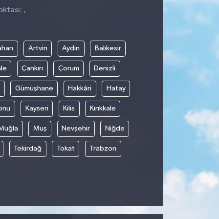
ktası: ,
ahan
Artvin
Aydın
Balıkesir
le
Çankırı
Çorum
Denizli
Gümüşhane
Hakkâri
Hatay
onu
Kayseri
Kilis
Kırıkkale
Muğla
Muş
Nevşehir
Niğde
Tekirdağ
Tokat
Trabzon