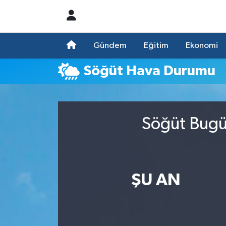
Nöbetçi Eczaneler
Gündem
Eğitim
Ekonomi
Hava Durumu
Söğüt Hava Durumu
Namaz Vakitleri
Trafik Durumu
Söğüt Bugün
Süper Lig Puan Durumu ve Fikstür
Tüm Manşetler
ŞU AN
Son Dakika Haberleri
Haber Arşivi