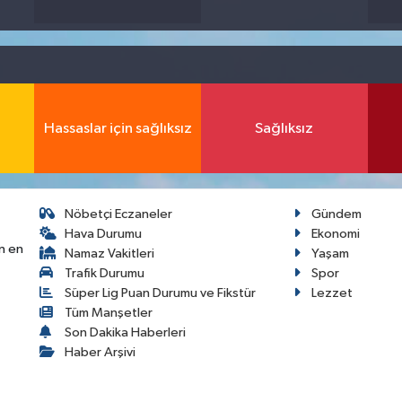
Hassaslar için sağlıksız
Sağlıksız
Nöbetçi Eczaneler
Gündem
Hava Durumu
Ekonomi
n en
Namaz Vakitleri
Yaşam
Trafik Durumu
Spor
Süper Lig Puan Durumu ve Fikstür
Lezzet
Tüm Manşetler
Son Dakika Haberleri
Haber Arşivi