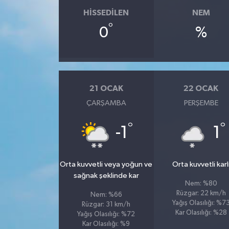
HISSEDILEN
NEM
°
0
%
21 OCAK
22 OCAK
ÇARŞAMBA
PERŞEMBE
°
°
-1
1
Orta kuvvetli veya yoğun ve
Orta kuvvetli karl
sağnak şeklinde kar
Nem: %80
Rüzgar: 22 km/h
Nem: %66
Yağış Olasılığı: %7
Rüzgar: 31 km/h
Kar Olasılığı: %28
Yağış Olasılığı: %72
Kar Olasılığı: %9