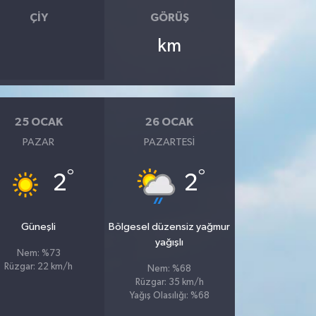
ÇIY
GÖRÜŞ
km
25 OCAK
26 OCAK
PAZAR
PAZARTESI
°
°
2
2
Güneşli
Bölgesel düzensiz yağmur
yağışlı
Nem: %73
Rüzgar: 22 km/h
Nem: %68
Rüzgar: 35 km/h
Yağış Olasılığı: %68