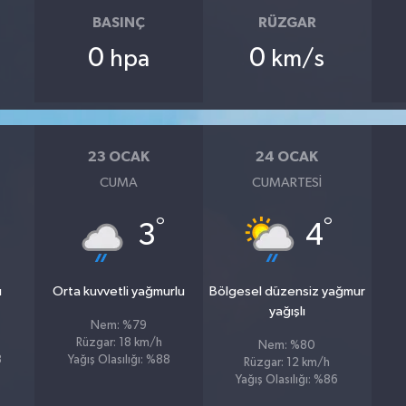
BASINÇ
RÜZGAR
0
0
hpa
km/s
23 OCAK
24 OCAK
CUMA
CUMARTESI
°
°
3
4
ı
Orta kuvvetli yağmurlu
Bölgesel düzensiz yağmur
yağışlı
Nem: %79
Rüzgar: 18 km/h
Nem: %80
3
Yağış Olasılığı: %88
Rüzgar: 12 km/h
Yağış Olasılığı: %86