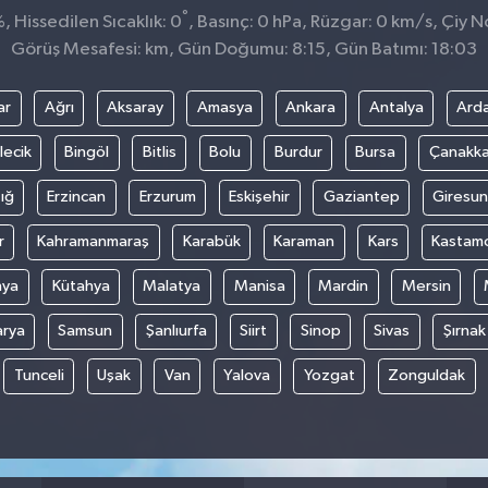
°
 Hissedilen Sıcaklık: 0
, Basınç: 0 hPa, Rüzgar: 0 km/s, Çiy No
Görüş Mesafesi: km, Gün Doğumu: 8:15, Gün Batımı: 18:03
ar
Ağrı
Aksaray
Amasya
Ankara
Antalya
Ard
lecik
Bingöl
Bitlis
Bolu
Burdur
Bursa
Çanakka
ığ
Erzincan
Erzurum
Eskişehir
Gaziantep
Giresun
r
Kahramanmaraş
Karabük
Karaman
Kars
Kastam
nya
Kütahya
Malatya
Manisa
Mardin
Mersin
arya
Samsun
Şanlıurfa
Siirt
Sinop
Sivas
Şırnak
Tunceli
Uşak
Van
Yalova
Yozgat
Zonguldak