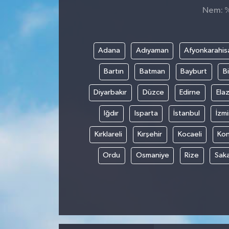
Nem: %,
Adana
Adıyaman
Afyonkarahis
Bartın
Batman
Bayburt
Bi
Diyarbakır
Düzce
Edirne
Elaz
Iğdır
Isparta
İstanbul
İzmi
Kırklareli
Kırşehir
Kocaeli
Ko
Ordu
Osmaniye
Rize
Sak