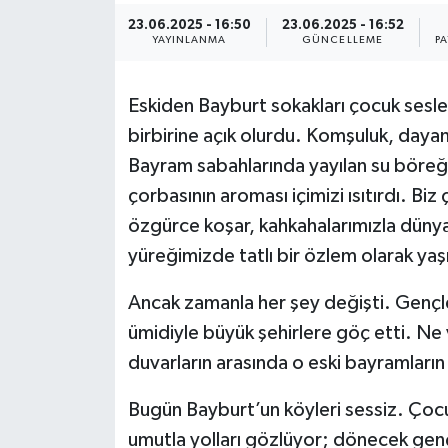
23.06.2025 - 16:50
23.06.2025 - 16:52
YAYINLANMA
GÜNCELLEME
P
Eskiden Bayburt sokakları çocuk sesler
birbirine açık olurdu. Komşuluk, daya
Bayram sabahlarında yayılan su böreğ
çorbasının aroması içimizi ısıtırdı. Bi
özgürce koşar, kahkahalarımızla dünyayı
yüreğimizde tatlı bir özlem olarak yaş
Ancak zamanla her şey değişti. Gençle
ümidiyle büyük şehirlere göç etti. Ne v
duvarların arasında o eski bayramların
Bugün Bayburt’un köyleri sessiz. Çocuk 
umutla yolları gözlüyor; dönecek genç