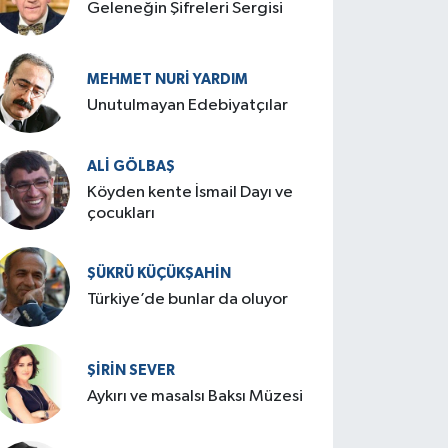
Geleneğin Şifreleri Sergisi
MEHMET NURI YARDIM
​Unutulmayan Edebiyatçılar
ALI GÖLBAŞ
Köyden kente İsmail Dayı ve
çocukları
ŞÜKRÜ KÜÇÜKŞAHIN
Türkiye’de bunlar da oluyor
ŞIRIN SEVER
Aykırı ve masalsı Baksı Müzesi