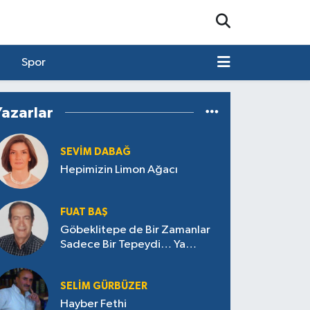
Spor
Yazarlar
SEVIM DABAĞ
Hepimizin Limon Ağacı
FUAT BAŞ
Göbeklitepe de Bir Zamanlar
Sadece Bir Tepeydi… Ya
Aksaçlı’daki Tepe Ne Saklıyor?
SELIM GÜRBÜZER
Hayber Fethi