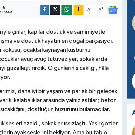
6
-
+
A
A
AYLAŞIM
iyle çınlar, kapılar dostluk ve samimiyetle
nışma ve dostluk hayatın en doğal parçasıydı.
i kokusu, ocakta kaynayan kuşburnu
z çocuklar avuç avuç tütüvez yer, sokaklarda
 güzelleştirirdik. O günlerin sıcaklığı, hâlâ
ıyor.
rimiz, daha iyi bir yaşam ve parlak bir gelecek
ar ki kalabalıklar arasında yalnızlaştılar; beton
 sıcaklığını, dostluğun huzurunu bulamadılar.
A
sesleri azaldı, sokaklar ıssızlaştı. Yaşlı gözler
lerin ayak seslerini bekliyor. Ama bu tablo