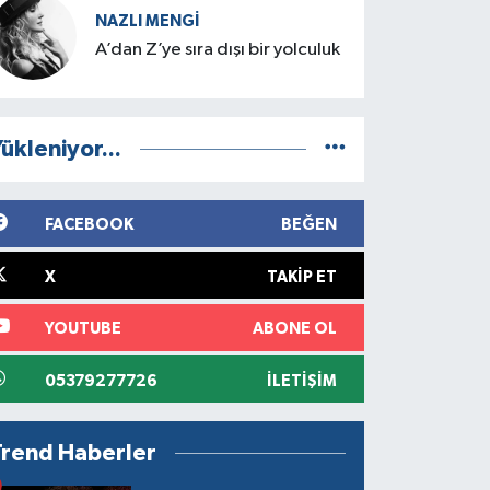
NAZLI MENGI
A’dan Z’ye sıra dışı bir yolculuk
ükleniyor...
FACEBOOK
BEĞEN
X
TAKIP ET
YOUTUBE
ABONE OL
05379277726
İLETIŞIM
Trend Haberler