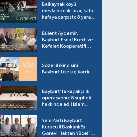
Balkaynak köyü
mevkiinde iki araç kafa
kafaya çarpıştı: 8 yaralı
var!
Bülent Aydemir,
Bayburt Esnaf Kredi ve
Kefalet Kooperatifi
Başkanlığına Adaylığını
Açıkladı
Sözel il ikincisini
Bayburt Lisesi çıkardı
Bayburt’ta kaçakçılık
operasyonu: 8 şüpheli
hakkında adli işlem
başlatıldı
Yeni Parti Bayburt
Kurucu İl Başkanlığı
Görevi Haktan Yücel'e