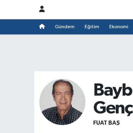
Nöbetçi Eczaneler
Gündem
Eğitim
Ekonomi
Hava Durumu
Namaz Vakitleri
Trafik Durumu
Süper Lig Puan Durumu ve Fikstür
Bayb
Tüm Manşetler
Gençl
Son Dakika Haberleri
FUAT BAŞ
Haber Arşivi