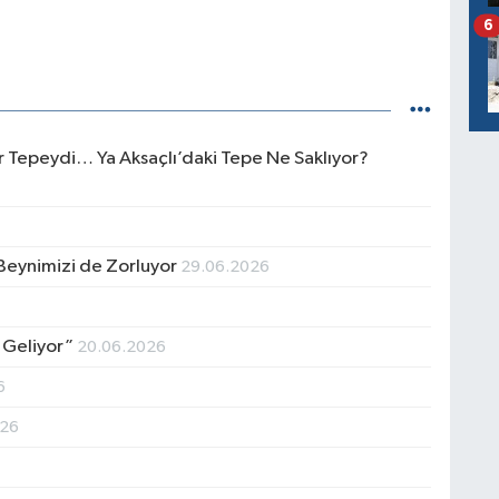
6
 Tepeydi… Ya Aksaçlı’daki Tepe Ne Saklıyor?
 Beynimizi de Zorluyor
29.06.2026
 Geliyor”
20.06.2026
6
026