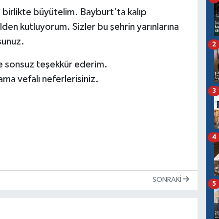
, birlikte büyütelim. Bayburt’ta kalıp
den kutluyorum. Sizler bu şehrin yarınlarına
sunuz.
2
se sonsuz teşekkür ederim.
 ama vefalı neferlerisiniz.
3
4
SONRAKI
5