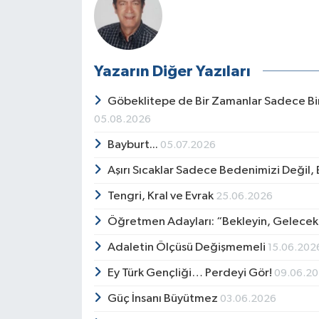
Yazarın Diğer Yazıları
Göbeklitepe de Bir Zamanlar Sadece Bir
05.08.2026
Bayburt...
05.07.2026
Aşırı Sıcaklar Sadece Bedenimizi Değil,
Tengri, Kral ve Evrak
25.06.2026
Öğretmen Adayları: “Bekleyin, Gelecek
Adaletin Ölçüsü Değişmemeli
15.06.202
Ey Türk Gençliği… Perdeyi Gör!
09.06.2
Güç İnsanı Büyütmez
03.06.2026