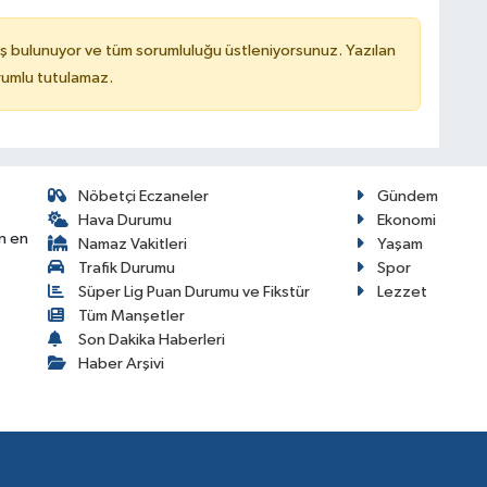
ş bulunuyor ve tüm sorumluluğu üstleniyorsunuz. Yazılan
rumlu tutulamaz.
Nöbetçi Eczaneler
Gündem
Hava Durumu
Ekonomi
n en
Namaz Vakitleri
Yaşam
Trafik Durumu
Spor
Süper Lig Puan Durumu ve Fikstür
Lezzet
Tüm Manşetler
Son Dakika Haberleri
Haber Arşivi