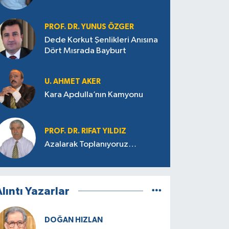
PROF. DR. YUNUS ÖZGER
Dede Korkut Şenlikleri Anısına
Dört Mısrada Bayburt
U. AHMET AKER
Kara Apdulla’nın Kamyonu
PROF. DR. RIFAT YILDIZ
Azalarak Toplanıyoruz…
lıntı Yazarlar
DOĞAN HIZLAN