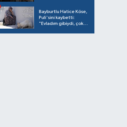
verildi
Bayburtlu Hatice Köse,
Puli'sini kaybetti:
"Evladım gibiydi, çok
ağladım"