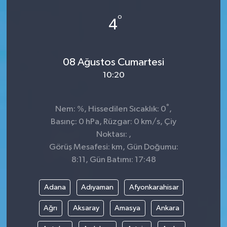
°
4
08 Ağustos Cumartesi
10:20
°
Nem: %, Hissedilen Sıcaklık: 0
,
Basınç: 0 hPa, Rüzgar: 0 km/s, Çiy
Noktası: ,
Görüş Mesafesi: km, Gün Doğumu:
8:11, Gün Batımı: 17:48
Adana
Adıyaman
Afyonkarahisar
Ağrı
Aksaray
Amasya
Ankara