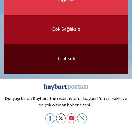
Çok Sağlıksız
Tehlikeli
Dünyayı bir de Bayburt'tan okumak için... Bayburt'un en köklü ve
en çok okunan haber sitesi...