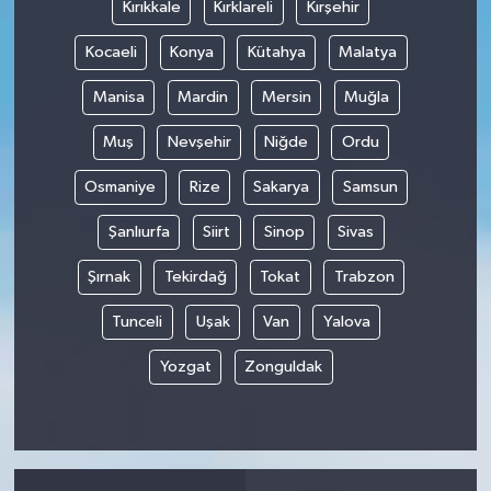
Kırıkkale
Kırklareli
Kırşehir
Kocaeli
Konya
Kütahya
Malatya
Manisa
Mardin
Mersin
Muğla
Muş
Nevşehir
Niğde
Ordu
Osmaniye
Rize
Sakarya
Samsun
Şanlıurfa
Siirt
Sinop
Sivas
Şırnak
Tekirdağ
Tokat
Trabzon
Tunceli
Uşak
Van
Yalova
Yozgat
Zonguldak