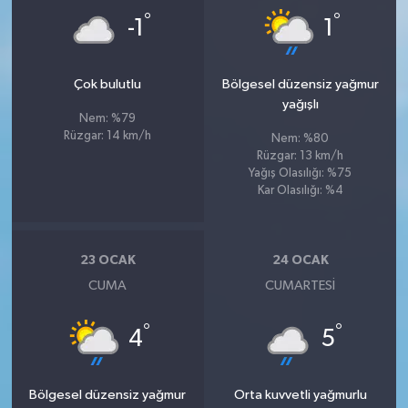
°
°
-1
1
Çok bulutlu
Bölgesel düzensiz yağmur
yağışlı
Nem: %79
Rüzgar: 14 km/h
Nem: %80
Rüzgar: 13 km/h
Yağış Olasılığı: %75
Kar Olasılığı: %4
23 OCAK
24 OCAK
CUMA
CUMARTESI
°
°
4
5
Bölgesel düzensiz yağmur
Orta kuvvetli yağmurlu