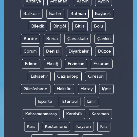
Antalya
Ardahan
Artvin
Aydın
Balıkesir
Bartın
Batman
Bayburt
Bilecik
Bingöl
Bitlis
Bolu
Burdur
Bursa
Çanakkale
Çankırı
Çorum
Denizli
Diyarbakır
Düzce
Edirne
Elazığ
Erzincan
Erzurum
Eskişehir
Gaziantep
Giresun
Gümüşhane
Hakkâri
Hatay
Iğdır
Isparta
İstanbul
İzmir
Kahramanmaraş
Karabük
Karaman
Kars
Kastamonu
Kayseri
Kilis