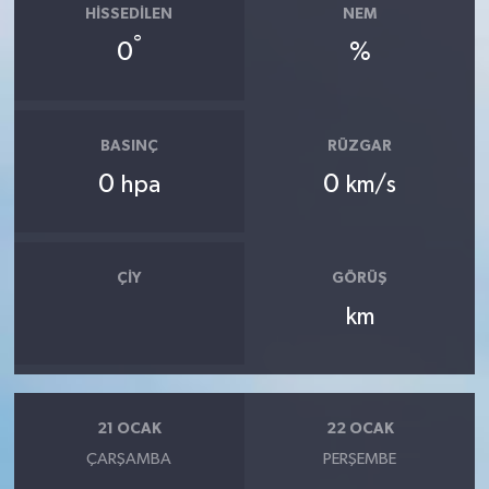
HISSEDILEN
NEM
°
0
%
BASINÇ
RÜZGAR
0
0
hpa
km/s
ÇIY
GÖRÜŞ
km
21 OCAK
22 OCAK
ÇARŞAMBA
PERŞEMBE