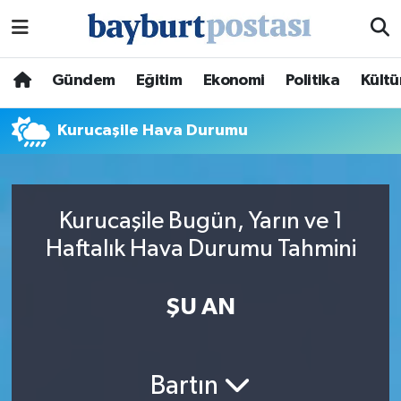
Nöbetçi Eczaneler
Gündem
Eğitim
Ekonomi
Politika
Kültü
Hava Durumu
Kurucaşile Hava Durumu
Namaz Vakitleri
Trafik Durumu
Kurucaşile Bugün, Yarın ve 1
Haftalık Hava Durumu Tahmini
Süper Lig Puan Durumu ve Fikstür
Tüm Manşetler
ŞU AN
Son Dakika Haberleri
Bartın
Haber Arşivi