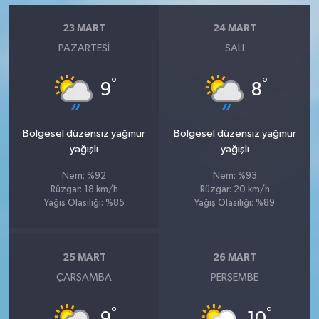
23 MART
24 MART
PAZARTESI
SALI
°
°
9
8
Bölgesel düzensiz yağmur
Bölgesel düzensiz yağmur
yağışlı
yağışlı
Nem: %92
Nem: %93
Rüzgar: 18 km/h
Rüzgar: 20 km/h
Yağış Olasılığı: %85
Yağış Olasılığı: %89
25 MART
26 MART
ÇARŞAMBA
PERŞEMBE
°
°