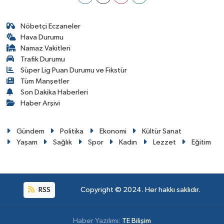
Nöbetçi Eczaneler
Hava Durumu
Namaz Vakitleri
Trafik Durumu
Süper Lig Puan Durumu ve Fikstür
Tüm Manşetler
Son Dakika Haberleri
Haber Arşivi
Gündem
Politika
Ekonomi
Kültür Sanat
Yaşam
Sağlık
Spor
Kadın
Lezzet
Eğitim
RSS
Copyright © 2024. Her hakkı saklıdır.
Haber Yazılımı:
TE Bilişim