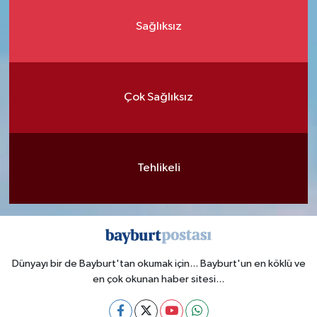
Sağlıksız
Çok Sağlıksız
Tehlikeli
Dünyayı bir de Bayburt'tan okumak için... Bayburt'un en köklü ve
en çok okunan haber sitesi...