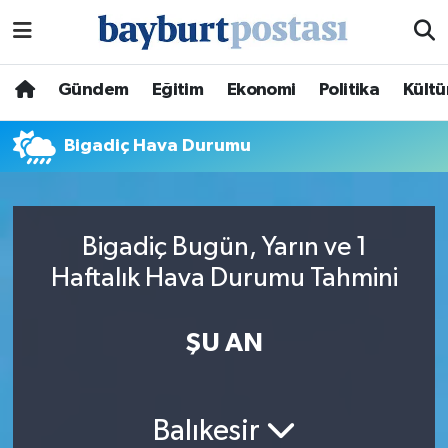
Nöbetçi Eczaneler
Gündem
Eğitim
Ekonomi
Politika
Kültü
Hava Durumu
Bigadiç Hava Durumu
Namaz Vakitleri
Trafik Durumu
Bigadiç Bugün, Yarın ve 1
Haftalık Hava Durumu Tahmini
Süper Lig Puan Durumu ve Fikstür
Tüm Manşetler
ŞU AN
Son Dakika Haberleri
Balıkesir
Haber Arşivi