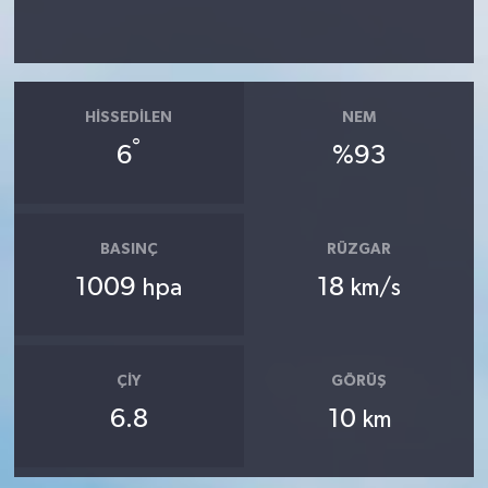
HISSEDILEN
NEM
°
6
%93
BASINÇ
RÜZGAR
1009
18
hpa
km/s
ÇIY
GÖRÜŞ
6.8
10
km