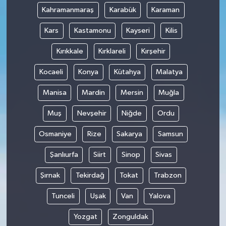
Kahramanmaraş
Karabük
Karaman
Kars
Kastamonu
Kayseri
Kilis
Kırıkkale
Kırklareli
Kırşehir
Kocaeli
Konya
Kütahya
Malatya
Manisa
Mardin
Mersin
Muğla
Muş
Nevşehir
Niğde
Ordu
Osmaniye
Rize
Sakarya
Samsun
Şanlıurfa
Siirt
Sinop
Sivas
Şırnak
Tekirdağ
Tokat
Trabzon
Tunceli
Uşak
Van
Yalova
Yozgat
Zonguldak