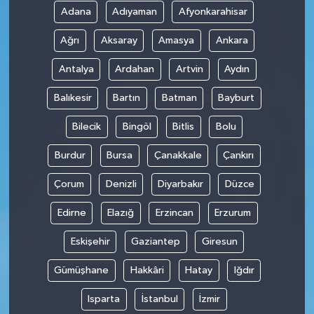
Adana
Adıyaman
Afyonkarahisar
Ağrı
Aksaray
Amasya
Ankara
Antalya
Ardahan
Artvin
Aydın
Balıkesir
Bartın
Batman
Bayburt
Bilecik
Bingöl
Bitlis
Bolu
Burdur
Bursa
Çanakkale
Çankırı
Çorum
Denizli
Diyarbakır
Düzce
Edirne
Elazığ
Erzincan
Erzurum
Eskişehir
Gaziantep
Giresun
Gümüşhane
Hakkâri
Hatay
Iğdır
Isparta
İstanbul
İzmir