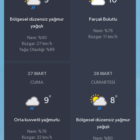
9
10
Bölgesel düzensiz yağmur
Parçalı Bulutlu
yağışlı
Nem: %76
Rüzgar: 11 km/h
Nem: %90
Rüzgar: 27 km/h
Yağış Olasılığı: %89
27 MART
28 MART
CUMA
CUMARTESI
°
°
9
8
Orta kuvvetli yağmurlu
Bölgesel düzensiz yağmur
yağışlı
Nem: %76
Rüzgar: 32 km/h
Nem: %80