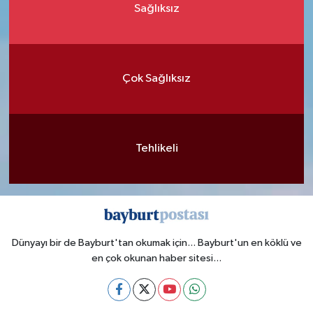
Sağlıksız
Çok Sağlıksız
Tehlikeli
Dünyayı bir de Bayburt'tan okumak için... Bayburt'un en köklü ve
en çok okunan haber sitesi...