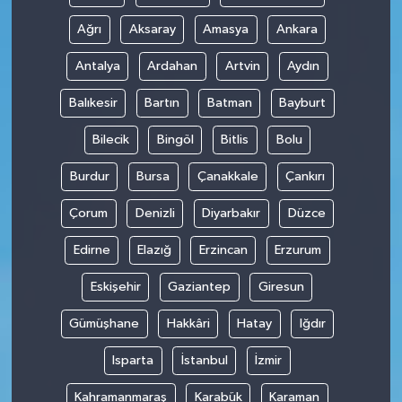
Ağrı
Aksaray
Amasya
Ankara
Antalya
Ardahan
Artvin
Aydın
Balıkesir
Bartın
Batman
Bayburt
Bilecik
Bingöl
Bitlis
Bolu
Burdur
Bursa
Çanakkale
Çankırı
Çorum
Denizli
Diyarbakır
Düzce
Edirne
Elazığ
Erzincan
Erzurum
Eskişehir
Gaziantep
Giresun
Gümüşhane
Hakkâri
Hatay
Iğdır
Isparta
İstanbul
İzmir
Kahramanmaraş
Karabük
Karaman