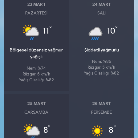
23 MART
24 MART
PAZARTESI
SALI
°
°
11
10
Bölgesel düzensiz yağmur
Şiddetli yağmurlu
yağışlı
Nem: %86
Rüzgar: 5 km/h
Nem: %74
Yağış Olasılığı: %82
Rüzgar: 6 km/h
Yağış Olasılığı: %82
25 MART
26 MART
ÇARŞAMBA
PERŞEMBE
°
°
8
8