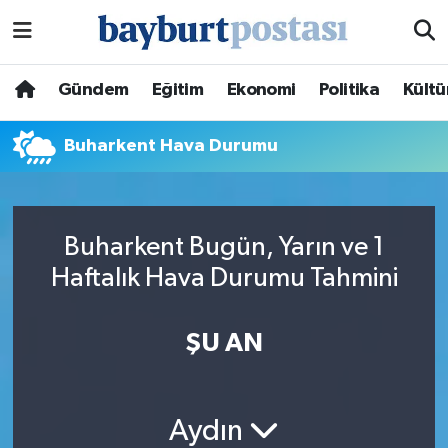
Nöbetçi Eczaneler
Gündem
Eğitim
Ekonomi
Politika
Kültü
Hava Durumu
Buharkent Hava Durumu
Namaz Vakitleri
Trafik Durumu
Buharkent Bugün, Yarın ve 1
Haftalık Hava Durumu Tahmini
Süper Lig Puan Durumu ve Fikstür
Tüm Manşetler
ŞU AN
Son Dakika Haberleri
Aydın
Haber Arşivi