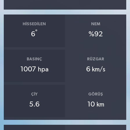
HISSEDILEN
NEM
°
6
%92
BASINÇ
RÜZGAR
1007
6
hpa
km/s
ÇIY
GÖRÜŞ
5.6
10
km