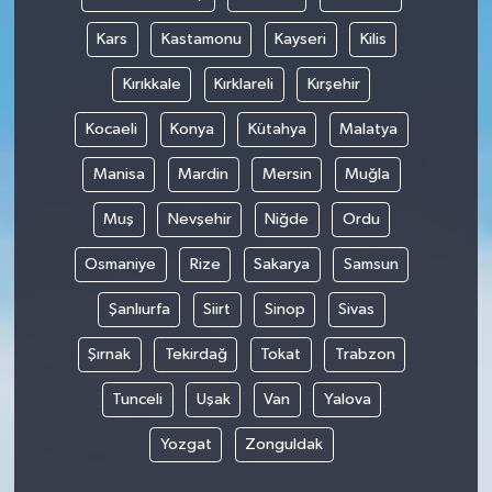
Kars
Kastamonu
Kayseri
Kilis
Kırıkkale
Kırklareli
Kırşehir
Kocaeli
Konya
Kütahya
Malatya
Manisa
Mardin
Mersin
Muğla
Muş
Nevşehir
Niğde
Ordu
Osmaniye
Rize
Sakarya
Samsun
Şanlıurfa
Siirt
Sinop
Sivas
Şırnak
Tekirdağ
Tokat
Trabzon
Tunceli
Uşak
Van
Yalova
Yozgat
Zonguldak