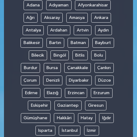
Adana
Adıyaman
Afyonkarahisar
Ağrı
Aksaray
Amasya
Ankara
Antalya
Ardahan
Artvin
Aydın
Balıkesir
Bartın
Batman
Bayburt
Bilecik
Bingöl
Bitlis
Bolu
Burdur
Bursa
Çanakkale
Çankırı
Çorum
Denizli
Diyarbakır
Düzce
Edirne
Elazığ
Erzincan
Erzurum
Eskişehir
Gaziantep
Giresun
Gümüşhane
Hakkâri
Hatay
Iğdır
Isparta
İstanbul
İzmir