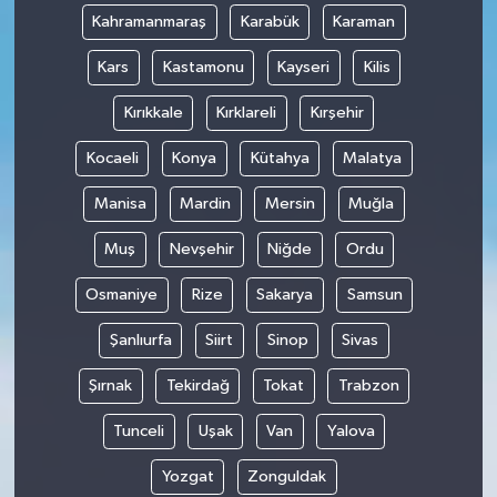
Kahramanmaraş
Karabük
Karaman
Kars
Kastamonu
Kayseri
Kilis
Kırıkkale
Kırklareli
Kırşehir
Kocaeli
Konya
Kütahya
Malatya
Manisa
Mardin
Mersin
Muğla
Muş
Nevşehir
Niğde
Ordu
Osmaniye
Rize
Sakarya
Samsun
Şanlıurfa
Siirt
Sinop
Sivas
Şırnak
Tekirdağ
Tokat
Trabzon
Tunceli
Uşak
Van
Yalova
Yozgat
Zonguldak