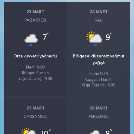
23 MART
24 MART
PAZARTESI
SALI
°
°
7
9
Orta kuvvetli yağmurlu
Bölgesel düzensiz yağmur
yağışlı
Nem: %90
Rüzgar: 9 km/h
Nem: %75
Yağış Olasılığı: %89
Rüzgar: 11 km/h
Yağış Olasılığı: %89
25 MART
26 MART
ÇARŞAMBA
PERŞEMBE
°
°