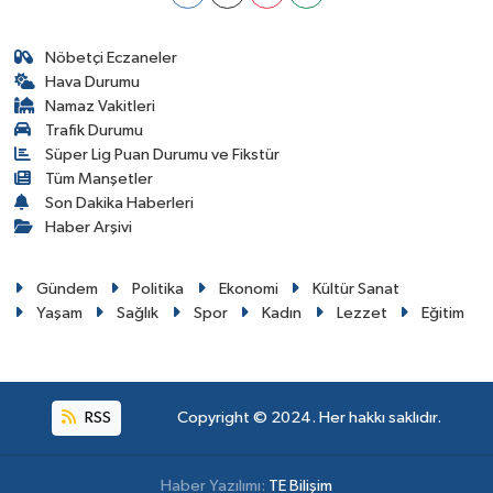
Nöbetçi Eczaneler
Hava Durumu
Namaz Vakitleri
Trafik Durumu
Süper Lig Puan Durumu ve Fikstür
Tüm Manşetler
Son Dakika Haberleri
Haber Arşivi
Gündem
Politika
Ekonomi
Kültür Sanat
Yaşam
Sağlık
Spor
Kadın
Lezzet
Eğitim
RSS
Copyright © 2024. Her hakkı saklıdır.
Haber Yazılımı:
TE Bilişim