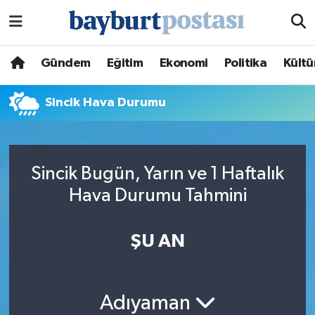
Nöbetçi Eczaneler
Gündem
Eğitim
Ekonomi
Politika
Kültü
Hava Durumu
Sincik Hava Durumu
Namaz Vakitleri
Trafik Durumu
Sincik Bugün, Yarın ve 1 Haftalık
Hava Durumu Tahmini
Süper Lig Puan Durumu ve Fikstür
Tüm Manşetler
ŞU AN
Son Dakika Haberleri
Adıyaman
Haber Arşivi