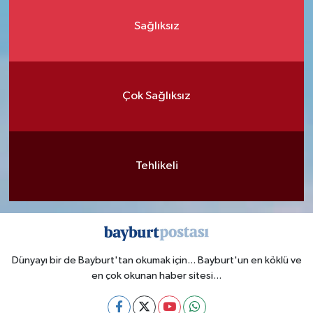
Sağlıksız
Çok Sağlıksız
Tehlikeli
Dünyayı bir de Bayburt'tan okumak için... Bayburt'un en köklü ve
en çok okunan haber sitesi...