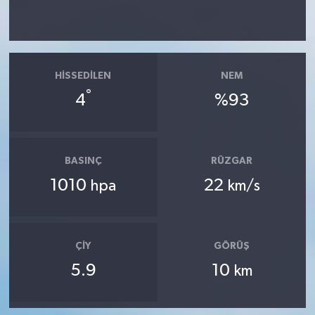
HISSEDILEN
NEM
°
4
%93
BASINÇ
RÜZGAR
1010
22
hpa
km/s
ÇIY
GÖRÜŞ
5.9
10
km