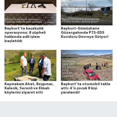
Bayburt’ta kaçakçılık
Bayburt-Gümüşhane
operasyonu: 8 şüpheli
Güzergahında PTS-EDS
hakkında adli işlem
Koridoru Devreye Giriyor!
başlatıldı
Kaymakam Ahat, Beşpınar,
Bayburt'ta otomobil takla
Kalecik, Serenli ve Elmalı
attı: 4'ü çocuk 8 kişi
köylerini ziyaret etti
yaralandı!