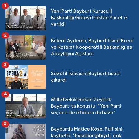
1
Yeni Parti Bayburt Kurucu İl
Başkanlığı Görevi Haktan Yücel'e
verildi
2
Bülent Aydemir, Bayburt Esnaf Kredi
ve Kefalet Kooperatifi Başkanlığına
Adaylığını Açıkladı
3
Sözel il ikincisini Bayburt Lisesi
çıkardı
4
Milletvekili Gökan Zeybek
Bayburt'ta konuştu: "Yeni Parti
seçime de iktidara da hazır"
5
Bayburtlu Hatice Köse, Puli'sini
kaybetti: "Evladım gibiydi, çok