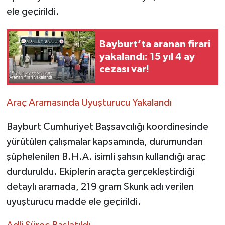
ele geçirildi.
Bayburt’ta aranan firari
yakalandı: 15 yıl 4 ay
cezası var!
Araç Aramasında Uyuşturucu Yakalandı
Bayburt Cumhuriyet Başsavcılığı koordinesinde
yürütülen çalışmalar kapsamında, durumundan
şüphelenilen B.H.A. isimli şahsın kullandığı araç
durduruldu. Ekiplerin araçta gerçekleştirdiği
detaylı aramada, 219 gram Skunk adı verilen
uyuşturucu madde ele geçirildi.