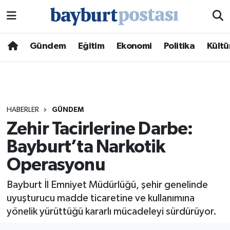
Nöbetçi Eczaneler
Gündem
Eğitim
Ekonomi
Politika
Kültü
Hava Durumu
Namaz Vakitleri
HABERLER
GÜNDEM
Trafik Durumu
Zehir Tacirlerine Darbe:
Bayburt’ta Narkotik
Süper Lig Puan Durumu ve Fikstür
Operasyonu
Tüm Manşetler
Bayburt İl Emniyet Müdürlüğü, şehir genelinde
Son Dakika Haberleri
uyuşturucu madde ticaretine ve kullanımına
yönelik yürüttüğü kararlı mücadeleyi sürdürüyor.
Haber Arşivi