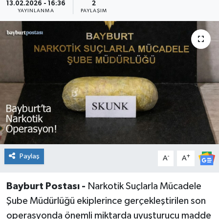
13.02.2026 - 16:36
2
YAYINLANMA
PAYLAŞIM
Paylaş
-
+
A
A
Bayburt Postası -
Narkotik Suçlarla Mücadele
Şube Müdürlüğü ekiplerince gerçekleştirilen son
operasyonda önemli miktarda uyuşturucu madde