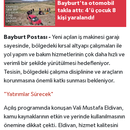
Bayburt'ta otomobil
takla attı: 4'ü çocuk 8
kişi yaralandı!
Bayburt Postası -
Yeni açılan iş makinesi garajı
sayesinde, bölgedeki kırsal altyapı çalışmaları ile
yol yapım ve bakım hizmetlerinin çok daha hızlı ve
verimli bir şekilde yürütülmesi hedefleniyor.
Tesisin, bölgedeki çalışma disiplinine ve araçların
korunmasına önemli katkı sunması bekleniyor.
"Yatırımlar Sürecek"
Açılış programında konuşan Vali Mustafa Eldivan,
kamu kaynaklarının etkin ve yerinde kullanılmasının
önemine dikkat çekti. Eldivan, hizmet kalitesini