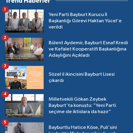
Trend Haberler
1
Yeni Parti Bayburt Kurucu İl
Başkanlığı Görevi Haktan Yücel'e
verildi
2
Bülent Aydemir, Bayburt Esnaf Kredi
ve Kefalet Kooperatifi Başkanlığına
Adaylığını Açıkladı
3
Sözel il ikincisini Bayburt Lisesi
çıkardı
4
Milletvekili Gökan Zeybek
Bayburt'ta konuştu: "Yeni Parti
seçime de iktidara da hazır"
5
Bayburtlu Hatice Köse, Puli'sini