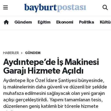
Nöbetçi Eczaneler
Gündem
Eğitim
Ekonomi
Politika
Kültü
Hava Durumu
Namaz Vakitleri
HABERLER
GÜNDEM
Trafik Durumu
Aydıntepe’de İş Makinesi
Garajı Hizmete Açıldı
Süper Lig Puan Durumu ve Fikstür
Aydıntepe İlçe Özel İdare Şantiyesi bünyesinde,
Tüm Manşetler
iş makinelerinin daha güvenli ve düzenli bir şekilde
muhafaza edilmesini sağlayacak olan yeni garajın
Son Dakika Haberleri
açılışı gerçekleştirildi. Yapımı tamamlanan tesis,
düzenlenen geniş katılımlı bir törenle hizmete
Haber Arşivi