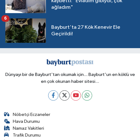
kaybetti: "Evladım gibiydi, çok
ağladım"
6
Bayburt'ta 27 Kök Kenevir Ele
Geçirildi!
Dünyayı bir de Bayburt'tan okumak için... Bayburt'un en köklü ve
en çok okunan haber sitesi...
Nöbetçi Eczaneler
Hava Durumu
Namaz Vakitleri
Trafik Durumu