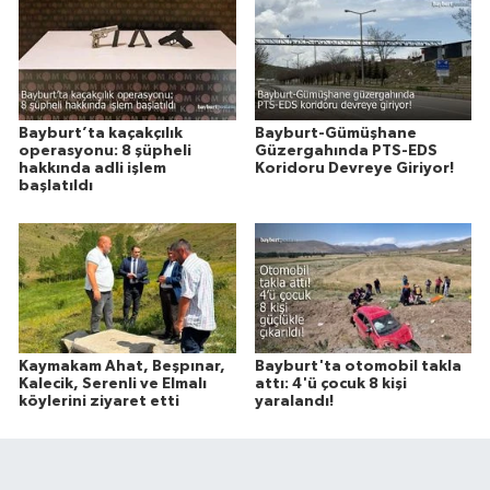
Bayburt’ta kaçakçılık
Bayburt-Gümüşhane
operasyonu: 8 şüpheli
Güzergahında PTS-EDS
hakkında adli işlem
Koridoru Devreye Giriyor!
başlatıldı
Kaymakam Ahat, Beşpınar,
Bayburt'ta otomobil takla
Kalecik, Serenli ve Elmalı
attı: 4'ü çocuk 8 kişi
köylerini ziyaret etti
yaralandı!