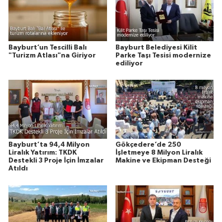
Bayburt’un Tescilli Balı
Bayburt Belediyesi Kilit
"Turizm Atlası"na Giriyor
Parke Taşı Tesisi modernize
ediliyor
Bayburt’ta 94,4 Milyon
Gökçedere’de 250
Liralık Yatırım: TKDK
İşletmeye 8 Milyon Liralık
Destekli 3 Proje İçin İmzalar
Makine ve Ekipman Desteği
Atıldı