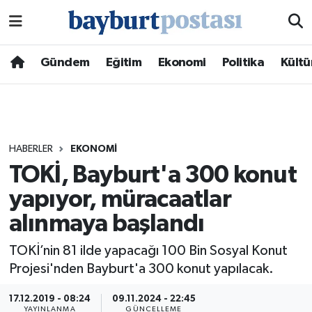
Nöbetçi Eczaneler
Gündem
Eğitim
Ekonomi
Politika
Kültü
Hava Durumu
Namaz Vakitleri
HABERLER
EKONOMI
Trafik Durumu
TOKİ, Bayburt'a 300 konut
yapıyor, müracaatlar
Süper Lig Puan Durumu ve Fikstür
alınmaya başlandı
Tüm Manşetler
TOKİ’nin 81 ilde yapacağı 100 Bin Sosyal Konut
Son Dakika Haberleri
Projesi'nden Bayburt'a 300 konut yapılacak.
17.12.2019 - 08:24
09.11.2024 - 22:45
Haber Arşivi
YAYINLANMA
GÜNCELLEME