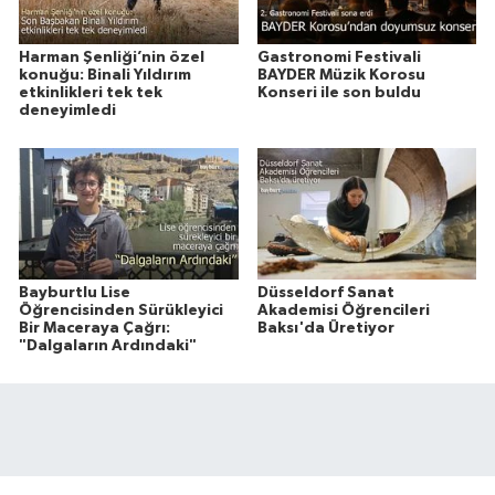
Harman Şenliği’nin özel
Gastronomi Festivali
konuğu: Binali Yıldırım
BAYDER Müzik Korosu
etkinlikleri tek tek
Konseri ile son buldu
deneyimledi
Bayburtlu Lise
Düsseldorf Sanat
Öğrencisinden Sürükleyici
Akademisi Öğrencileri
Bir Maceraya Çağrı:
Baksı'da Üretiyor
"Dalgaların Ardındaki"