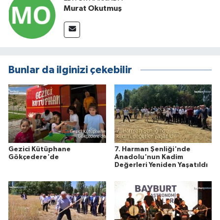
Murat Okutmuş
Bunlar da ilginizi çekebilir
Gezici Kütüphane
7. Harman Şenliği'nde
Gökçedere'de
Anadolu'nun Kadim
Değerleri Yeniden Yaşatıldı