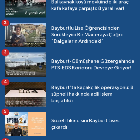
Balkaynak köyü mevkiinde iki araç
kafa kafaya çarpıştı: 8 yaralı var!
2
Bayburtlu Lise Öğrencisinden
Sürükleyici Bir Maceraya Çağrı:
"Dalgaların Ardındaki"
3
Bayburt-Gümüşhane Güzergahında
PTS-EDS Koridoru Devreye Giriyor!
4
Bayburt’ta kaçakçılık operasyonu: 8
şüpheli hakkında adli işlem
başlatıldı
5
Sözel il ikincisini Bayburt Lisesi
çıkardı