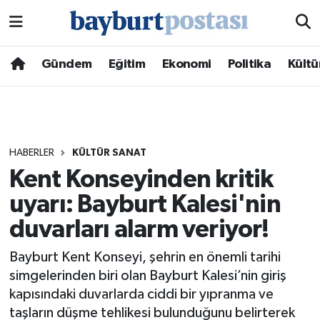
Nöbetçi Eczaneler
Gündem
Eğitim
Ekonomi
Politika
Kültü
Hava Durumu
Namaz Vakitleri
HABERLER
KÜLTÜR SANAT
Trafik Durumu
Kent Konseyinden kritik
uyarı: Bayburt Kalesi'nin
Süper Lig Puan Durumu ve Fikstür
duvarları alarm veriyor!
Tüm Manşetler
Bayburt Kent Konseyi, şehrin en önemli tarihi
Son Dakika Haberleri
simgelerinden biri olan Bayburt Kalesi’nin giriş
kapısındaki duvarlarda ciddi bir yıpranma ve
Haber Arşivi
taşların düşme tehlikesi bulunduğunu belirterek