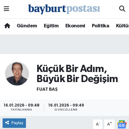
Nöbetçi Eczaneler
Gündem
Eğitim
Ekonomi
Politika
Kültü
Hava Durumu
Namaz Vakitleri
Trafik Durumu
Küçük Bir Adım,
Büyük Bir Değişim
Süper Lig Puan Durumu ve Fikstür
FUAT BAŞ
Tüm Manşetler
16.01.2026 - 09:48
16.01.2026 - 09:49
Son Dakika Haberleri
YAYINLANMA
GÜNCELLEME
Paylaş
-
+
A
A
Haber Arşivi