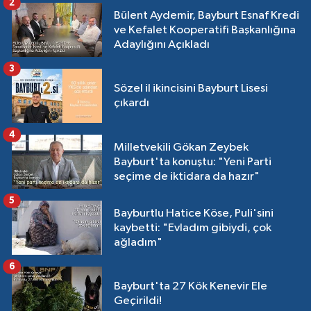
2
Bülent Aydemir, Bayburt Esnaf Kredi
ve Kefalet Kooperatifi Başkanlığına
Adaylığını Açıkladı
3
Sözel il ikincisini Bayburt Lisesi
çıkardı
4
Milletvekili Gökan Zeybek
Bayburt'ta konuştu: "Yeni Parti
seçime de iktidara da hazır"
5
Bayburtlu Hatice Köse, Puli'sini
kaybetti: "Evladım gibiydi, çok
ağladım"
6
Bayburt'ta 27 Kök Kenevir Ele
Geçirildi!