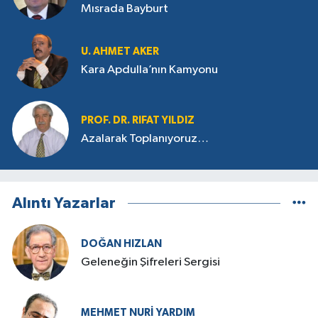
Mısrada Bayburt
U. AHMET AKER
Kara Apdulla’nın Kamyonu
PROF. DR. RIFAT YILDIZ
Azalarak Toplanıyoruz…
Alıntı Yazarlar
DOĞAN HIZLAN
Geleneğin Şifreleri Sergisi
MEHMET NURI YARDIM