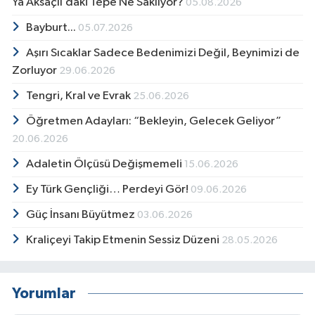
Ya Aksaçlı’daki Tepe Ne Saklıyor?
05.08.2026
Bayburt...
05.07.2026
Aşırı Sıcaklar Sadece Bedenimizi Değil, Beynimizi de
Zorluyor
29.06.2026
Tengri, Kral ve Evrak
25.06.2026
Öğretmen Adayları: “Bekleyin, Gelecek Geliyor”
20.06.2026
Adaletin Ölçüsü Değişmemeli
15.06.2026
Ey Türk Gençliği… Perdeyi Gör!
09.06.2026
Güç İnsanı Büyütmez
03.06.2026
Kraliçeyi Takip Etmenin Sessiz Düzeni
28.05.2026
Yorumlar