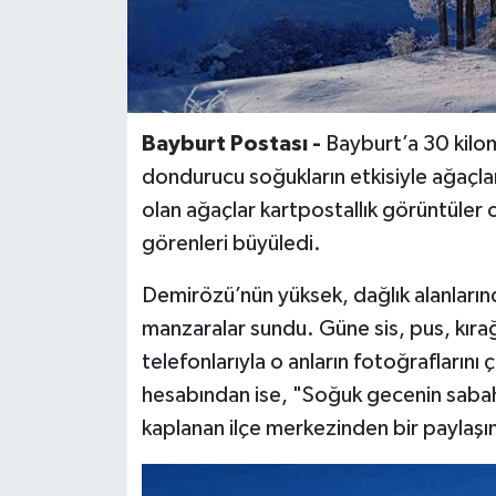
Bayburt Postası -
Bayburt’a 30 kilom
dondurucu soğukların etkisiyle ağaçla
olan ağaçlar kartpostallık görüntüler 
görenleri büyüledi.
Demirözü’nün yüksek, dağlık alanlarında 
manzaralar sundu. Güne sis, pus, kıra
telefonlarıyla o anların fotoğrafların
hesabından ise, "Soğuk gecenin sabahı
kaplanan ilçe merkezinden bir paylaşım