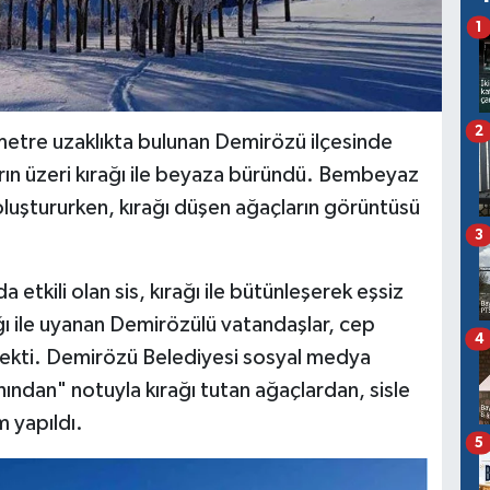
1
2
etre uzaklıkta bulunan Demirözü ilçesinde
rın üzeri kırağı ile beyaza büründü. Bembeyaz
oluştururken, kırağı düşen ağaçların görüntüsü
3
etkili olan sis, kırağı ile bütünleşerek eşsiz
ğı ile uyanan Demirözülü vatandaşlar, cep
4
ı çekti. Demirözü Belediyesi sosyal medya
ndan" notuyla kırağı tutan ağaçlardan, sisle
 yapıldı.
5