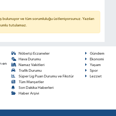
ş bulunuyor ve tüm sorumluluğu üstleniyorsunuz. Yazılan
rumlu tutulamaz.
Nöbetçi Eczaneler
Gündem
Hava Durumu
Ekonomi
n en
Namaz Vakitleri
Yaşam
Trafik Durumu
Spor
Süper Lig Puan Durumu ve Fikstür
Lezzet
Tüm Manşetler
Son Dakika Haberleri
Haber Arşivi