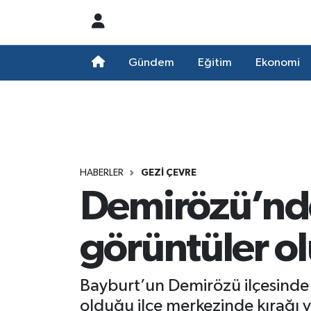
Nöbetçi Eczaneler
Gündem
Eğitim
Ekonomi
Hava Durumu
Namaz Vakitleri
Trafik Durumu
HABERLER
GEZI ÇEVRE
Demirözü’nde 
Süper Lig Puan Durumu ve Fikstür
Tüm Manşetler
görüntüler o
Son Dakika Haberleri
Bayburt’un Demirözü ilçesinde s
Haber Arşivi
olduğu ilçe merkezinde kırağı v