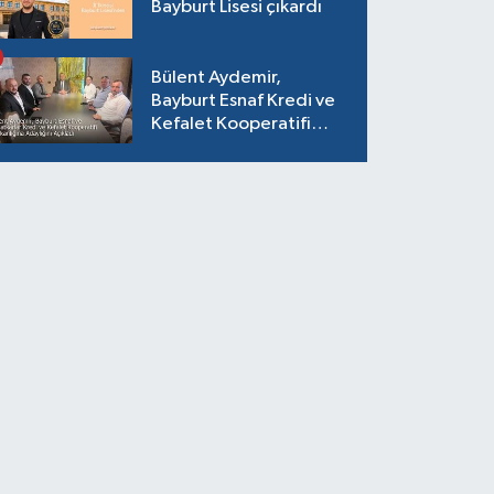
Bayburt Lisesi çıkardı
Bülent Aydemir,
Bayburt Esnaf Kredi ve
Kefalet Kooperatifi
Başkanlığına Adaylığını
Açıkladı