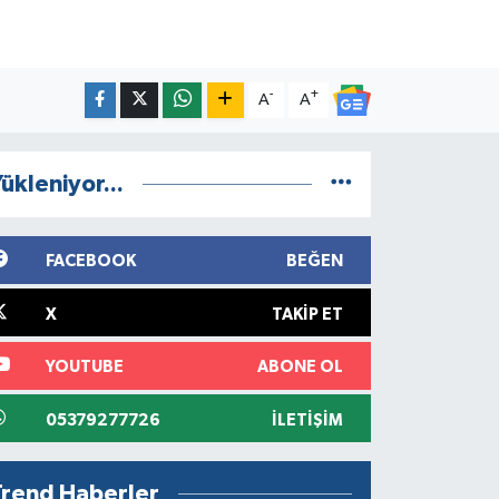
-
+
A
A
ükleniyor...
FACEBOOK
BEĞEN
X
TAKIP ET
YOUTUBE
ABONE OL
05379277726
İLETIŞIM
Trend Haberler