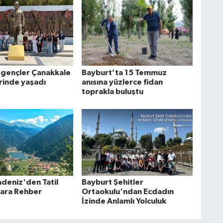
 gençler Çanakkale
Bayburt’ta 15 Temmuz
rinde yaşadı
anısına yüzlerce fidan
toprakla buluştu
deniz'den Tatil
Bayburt Şehitler
lara Rehber
Ortaokulu'ndan Ecdadın
İzinde Anlamlı Yolculuk