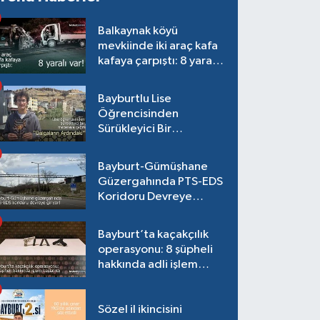
Balkaynak köyü
mevkiinde iki araç kafa
kafaya çarpıştı: 8 yaralı
var!
Bayburtlu Lise
Öğrencisinden
Sürükleyici Bir
Maceraya Çağrı:
"Dalgaların Ardındaki"
Bayburt-Gümüşhane
Güzergahında PTS-EDS
Koridoru Devreye
Giriyor!
Bayburt’ta kaçakçılık
operasyonu: 8 şüpheli
hakkında adli işlem
başlatıldı
Sözel il ikincisini