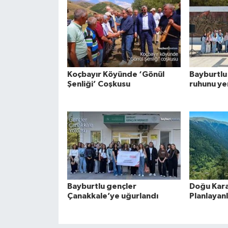
Koçbayır Köyünde ‘Gönül
Bayburtlu
Şenliği’ Coşkusu
ruhunu ye
Bayburtlu gençler
Doğu Kara
Çanakkale’ye uğurlandı
Planlayan