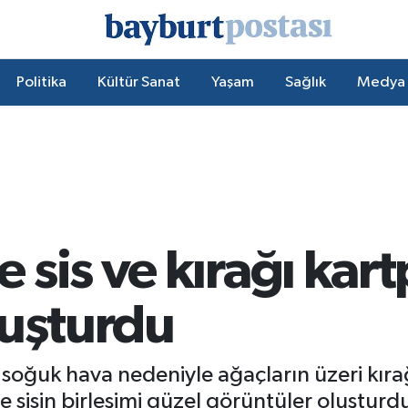
Politika
Kültür Sanat
Yaşam
Sağlık
Medya
sis ve kırağı kart
luşturdu
oğuk hava nedeniyle ağaçların üzeri kırağıy
e sisin birleşimi güzel görüntüler oluşturd