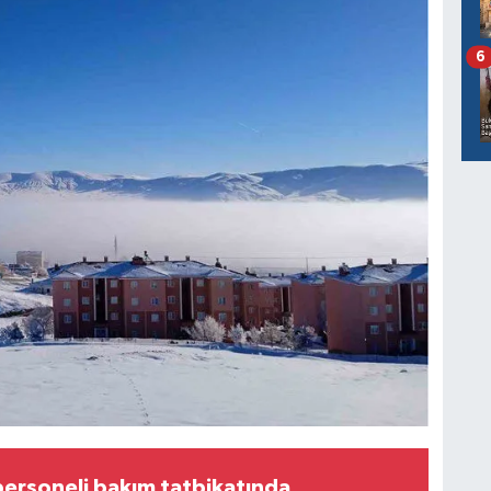
6
ersoneli bakım tatbikatında