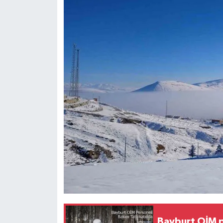
Bayburt OİM p