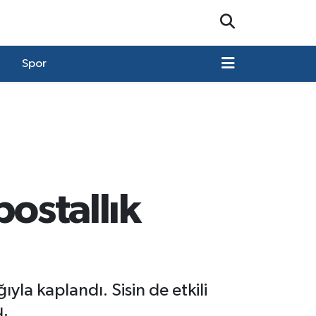
Spor
postallık
la kaplandı. Sisin de etkili
u.