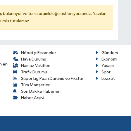
ş bulunuyor ve tüm sorumluluğu üstleniyorsunuz. Yazılan
rumlu tutulamaz.
Nöbetçi Eczaneler
Gündem
Hava Durumu
Ekonomi
n en
Namaz Vakitleri
Yaşam
Trafik Durumu
Spor
Süper Lig Puan Durumu ve Fikstür
Lezzet
Tüm Manşetler
Son Dakika Haberleri
Haber Arşivi