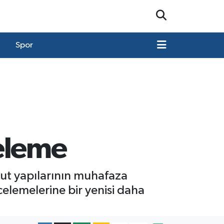
Spor
eleme
cut yapılarının muhafaza
celemelerine bir yenisi daha