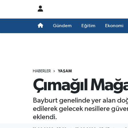
Nöbetçi Eczaneler
Gündem
Eğitim
Ekonomi
Hava Durumu
Namaz Vakitleri
Trafik Durumu
HABERLER
YAŞAM
Çımağıl Mağa
Süper Lig Puan Durumu ve Fikstür
Tüm Manşetler
Bayburt genelinde yer alan doğ
edilerek gelecek nesillere güve
Son Dakika Haberleri
eklendi.
Haber Arşivi