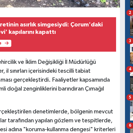
2
etinin asırlık simgesiydi: Çorum'daki
i' kapılarını kapattı
3
e
rcilik ve İklim Değişikliği İl Müdürlüğü
4
 sınırları içerisindeki tescilli tabiat
ışması gerçekleştirdi. Faaliyetler kapsamında
mli doğal zenginliklerini barındıran Çımağıl
5
rçekleştirilen denetimlerde, bölgenin mevcut
ar tarafından yapılan gözlem ve tespitlerde,
6
mesi adına "koruma-kullanma dengesi" kriterleri