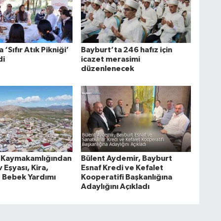
 ‘Sıfır Atık Pikniği’
Bayburt’ta 246 hafız için
di
icazet merasimi
düzenlenecek
 Kaymakamlığından
Bülent Aydemir, Bayburt
v Eşyası, Kira,
Esnaf Kredi ve Kefalet
 Bebek Yardımı
Kooperatifi Başkanlığına
Adaylığını Açıkladı