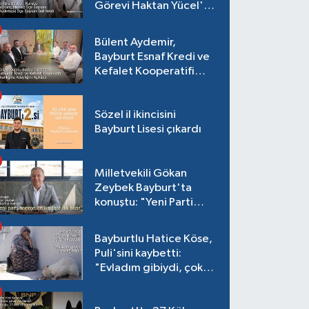
Görevi Haktan Yücel'e
verildi
Bülent Aydemir,
Bayburt Esnaf Kredi ve
Kefalet Kooperatifi
Başkanlığına Adaylığını
Açıkladı
Sözel il ikincisini
Bayburt Lisesi çıkardı
Milletvekili Gökan
Zeybek Bayburt'ta
konuştu: "Yeni Parti
seçime de iktidara da
hazır"
Bayburtlu Hatice Köse,
Puli'sini kaybetti:
"Evladım gibiydi, çok
ağladım"