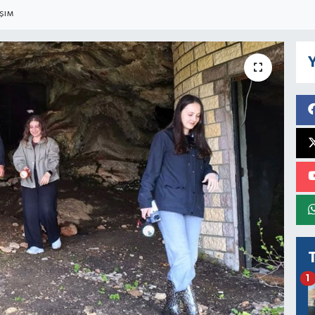
ŞIM
Y
1