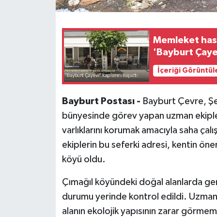
Memleket hasr
'Bayburt Çayev
İçeriği Görüntül
Bayburt Postası -
Bayburt Çevre, Şehi
bünyesinde görev yapan uzman ekipler, il
varlıklarını korumak amacıyla saha çal
ekiplerin bu seferki adresi, kentin öne
köyü oldu.
Çımağıl köyündeki doğal alanlarda ge
durumu yerinde kontrol edildi. Uzmanl
alanın ekolojik yapısının zarar görme