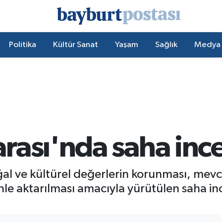
Politika
Kültür Sanat
Yaşam
Sağlık
Medya
rası'nda saha inc
al ve kültürel değerlerin korunması, mev
nle aktarılması amacıyla yürütülen saha in