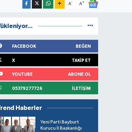
-
+
A
A
ükleniyor...
FACEBOOK
BEĞEN
X
TAKIP ET
YOUTUBE
ABONE OL
05379277726
İLETIŞIM
Trend Haberler
Yeni Parti Bayburt
Kurucu İl Başkanlığı