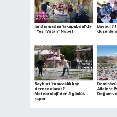
Jandarmadan Yakupabdal’da
Bayburt’ta
"Yeşil Vatan" Nöbeti
düzenlen
Bayburt’ta sıcaklık kaç
Demirözü
derece olacak?
Ailelere E
Meteoroloji'den 5 günlük
Doğum ve
rapor