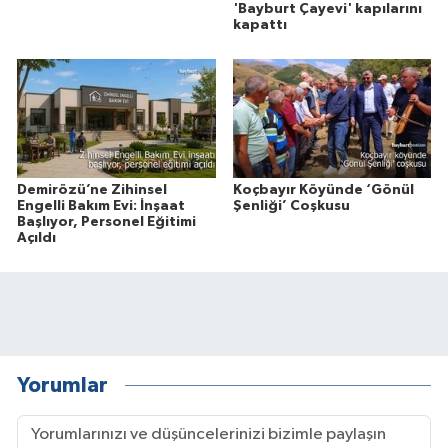
'Bayburt Çayevi' kapılarını
kapattı
Demirözü’ne Zihinsel
Koçbayır Köyünde ‘Gönül
Engelli Bakım Evi: İnşaat
Şenliği’ Coşkusu
Başlıyor, Personel Eğitimi
Açıldı
Yorumlar