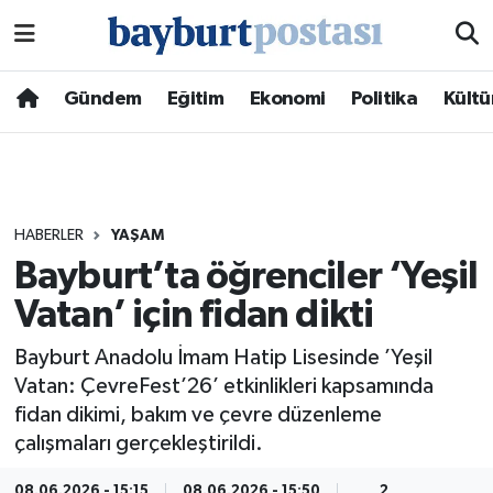
Nöbetçi Eczaneler
Gündem
Eğitim
Ekonomi
Politika
Kültü
Hava Durumu
Namaz Vakitleri
HABERLER
YAŞAM
Trafik Durumu
Bayburt’ta öğrenciler ‘Yeşil
Vatan’ için fidan dikti
Süper Lig Puan Durumu ve Fikstür
Bayburt Anadolu İmam Hatip Lisesinde ’Yeşil
Tüm Manşetler
Vatan: ÇevreFest’26’ etkinlikleri kapsamında
fidan dikimi, bakım ve çevre düzenleme
Son Dakika Haberleri
çalışmaları gerçekleştirildi.
Haber Arşivi
08.06.2026 - 15:15
08.06.2026 - 15:50
2