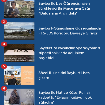
Bayburtlu Lise Öğrencisinden
Sürükleyici Bir Maceraya Çağrı:
"Dalgaların Ardındaki"
3
Bayburt-Gümüşhane Güzergahında
PTS-EDS Koridoru Devreye Giriyor!
4
Bayburt’ta kaçakçılık operasyonu: 8
şüpheli hakkında adli işlem
başlatıldı
5
Sözel il ikincisini Bayburt Lisesi
çıkardı
6
Bayburtlu Hatice Köse, Puli'sini
kaybetti: "Evladım gibiydi, çok
ağladım"