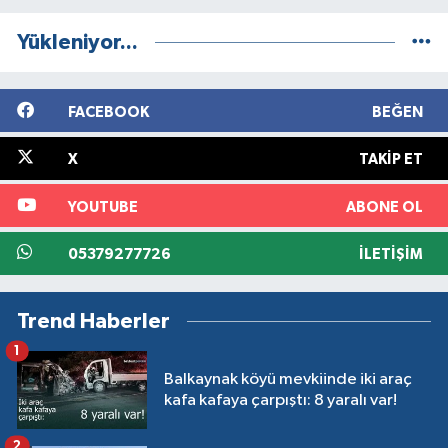
Yükleniyor...
FACEBOOK
BEĞEN
X
TAKIP ET
YOUTUBE
ABONE OL
05379277726
İLETIŞIM
Trend Haberler
1
Balkaynak köyü mevkiinde iki araç
kafa kafaya çarpıştı: 8 yaralı var!
2