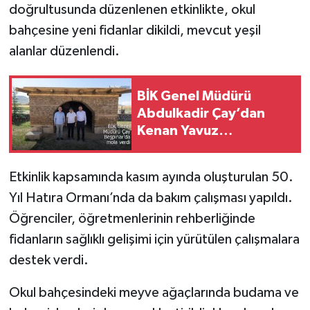
doğrultusunda düzenlenen etkinlikte, okul
bahçesine yeni fidanlar dikildi, mevcut yeşil
alanlar düzenlendi.
BİK Genel Müdürü
Abdulkadir Çay’dan
Kenan Yavuz
Etnografya Müzesi’ne
Ziyaret
Etkinlik kapsamında kasım ayında oluşturulan 50.
Yıl Hatıra Ormanı’nda da bakım çalışması yapıldı.
Öğrenciler, öğretmenlerinin rehberliğinde
fidanların sağlıklı gelişimi için yürütülen çalışmalara
destek verdi.
Okul bahçesindeki meyve ağaçlarında budama ve