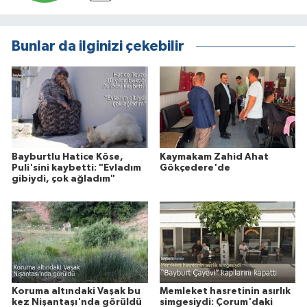
Bunlar da ilginizi çekebilir
Bayburtlu Hatice Köse,
Kaymakam Zahid Ahat
Puli'sini kaybetti: "Evladım
Gökçedere'de
gibiydi, çok ağladım"
Koruma altındaki Vaşak bu
Memleket hasretinin asırlık
kez Nişantaşı'nda görüldü
simgesiydi: Çorum'daki