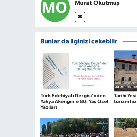
Murat Okutmuş
Bunlar da ilginizi çekebilir
Türk Edebiyatı Dergisi'nden
Tarihi Yeş
Yahya Akengin'e 80. Yaş Özel
turizm hiz
Yazıları