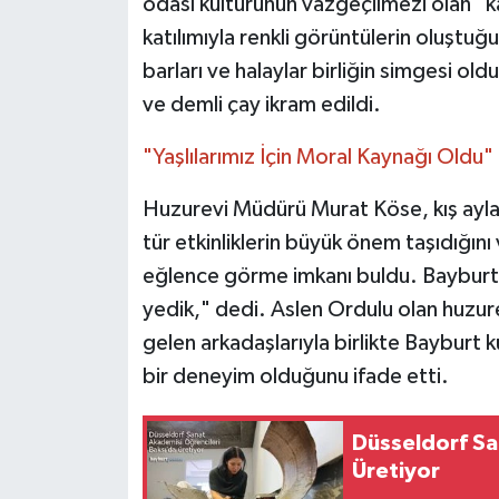
odası kültürünün vazgeçilmezi olan "k
katılımıyla renkli görüntülerin oluş
barları ve halaylar birliğin simgesi o
ve demli çay ikram edildi.
"Yaşlılarımız İçin Moral Kaynağı Oldu"
Huzurevi Müdürü Murat Köse, kış ayların
tür etkinliklerin büyük önem taşıdığını 
eğlence görme imkanı buldu. Bayburt’u
yedik," dedi. Aslen Ordulu olan huzurev
gelen arkadaşlarıyla birlikte Bayburt k
bir deneyim olduğunu ifade etti.
Düsseldorf Sa
Üretiyor