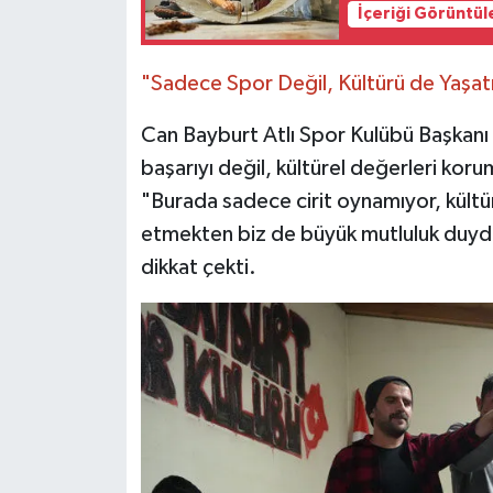
İçeriği Görüntül
"Sadece Spor Değil, Kültürü de Yaşat
Can Bayburt Atlı Spor Kulübü Başkanı 
başarıyı değil, kültürel değerleri koru
"Burada sadece cirit oynamıyor, kültü
etmekten biz de büyük mutluluk duyduk
dikkat çekti.