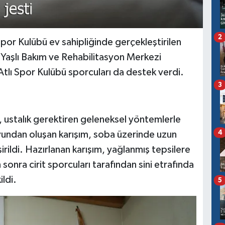
2
por Kulübü ev sahipliğinde gerçekleştirilen
şlı Bakım ve Rehabilitasyon Merkezi
Atlı Spor Kulübü sporcuları da destek verdi.
3
ı, ustalık gerektiren geleneksel yöntemlerle
4
uyundan oluşan karışım, soba üzerinde uzun
irildi. Hazırlanan karışım, yağlanmış tepsilere
onra cirit sporcuları tarafından sini etrafında
ildi.
5