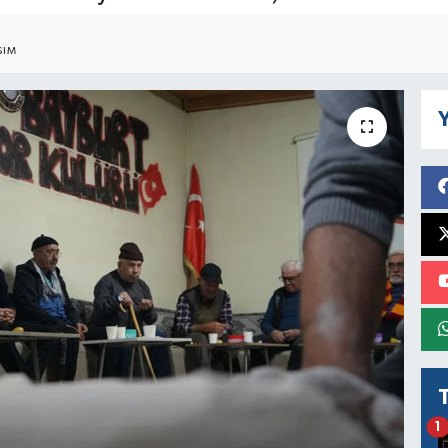
ŞIM
Y
1