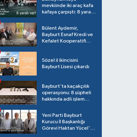
mevkiinde iki araç kafa
kafaya çarpıştı: 8 yaralı
var!
Bülent Aydemir,
Bayburt Esnaf Kredi ve
Kefalet Kooperatifi
Başkanlığına Adaylığını
Açıkladı
Sözel il ikincisini
Bayburt Lisesi çıkardı
Bayburt’ta kaçakçılık
operasyonu: 8 şüpheli
hakkında adli işlem
başlatıldı
Yeni Parti Bayburt
Kurucu İl Başkanlığı
Görevi Haktan Yücel'e
verildi