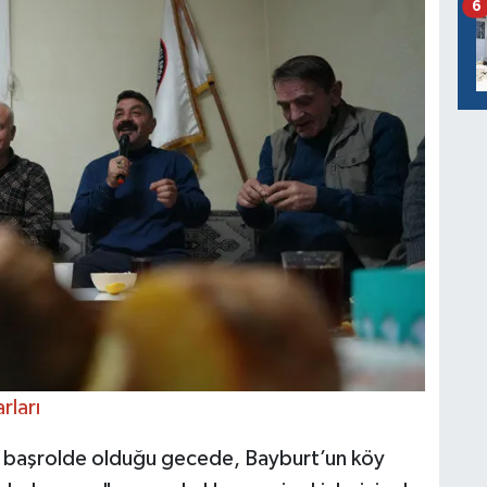
6
rları
da başrolde olduğu gecede, Bayburt’un köy