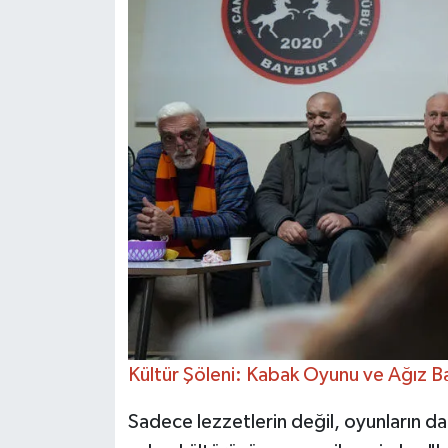
Kültür Şöleni: Kabak Oyunu ve Ağız Ba
Sadece lezzetlerin değil, oyunların 