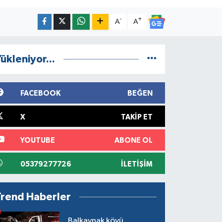
-
+
A
A
ükleniyor...
FACEBOOK
BEĞEN
X
TAKIP ET
YOUTUBE
ABONE OL
05379277726
İLETIŞIM
Trend Haberler
Balkaynak köyü