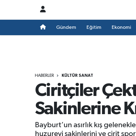
Nöbetçi Eczaneler
Gündem
Eğitim
Ekonomi
Hava Durumu
Namaz Vakitleri
Trafik Durumu
HABERLER
KÜLTÜR SANAT
Ciritçiler Çekt
Süper Lig Puan Durumu ve Fikstür
Tüm Manşetler
Sakinlerine Kı
Son Dakika Haberleri
Bayburt’un asırlık kış gelenekle
Haber Arşivi
huzurevi sakinlerini ve cirit sp