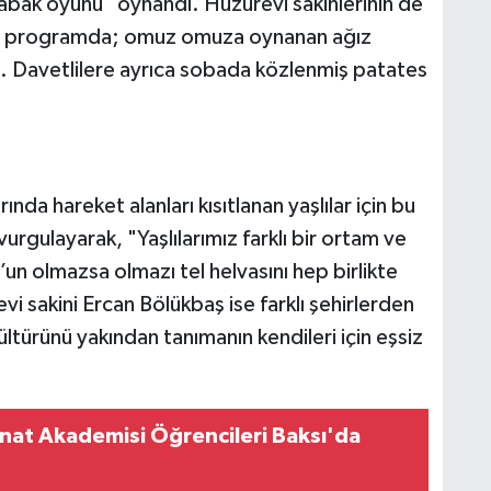
abak oyunu" oynandı. Huzurevi sakinlerinin de
tuğu programda; omuz omuza oynanan ağız
ldu. Davetlilere ayrıca sobada közlenmiş patates
da hareket alanları kısıtlanan yaşlılar için bu
vurgulayarak, "Yaşlılarımız farklı bir ortam ve
n olmazsa olmazı tel helvasını hep birlikte
i sakini Ercan Bölükbaş ise farklı şehirlerden
ültürünü yakından tanımanın kendileri için eşsiz
nat Akademisi Öğrencileri Baksı'da