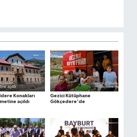
ildere Konakları
Gezici Kütüphane
metine açıldı
Gökçedere'de