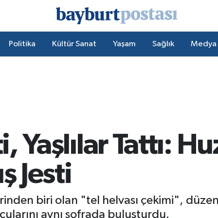
Politika
Kültür Sanat
Yaşam
Sağlık
Medya
i, Yaşlılar Tattı: H
ş Jesti
rinden biri olan "tel helvası çekimi", düzen
orcularını aynı sofrada buluşturdu.