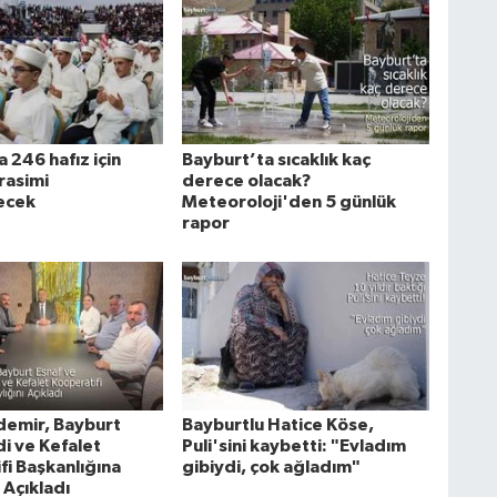
 246 hafız için
Bayburt’ta sıcaklık kaç
rasimi
derece olacak?
ecek
Meteoroloji'den 5 günlük
rapor
demir, Bayburt
Bayburtlu Hatice Köse,
i ve Kefalet
Puli'sini kaybetti: "Evladım
fi Başkanlığına
gibiydi, çok ağladım"
 Açıkladı