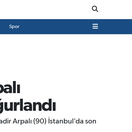
Spor
alı
ğurlandı
dir Arpalı (90) İstanbul’da son