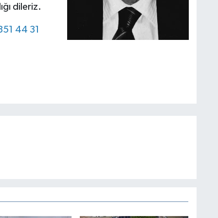
ğı dileriz.
 351 44 31