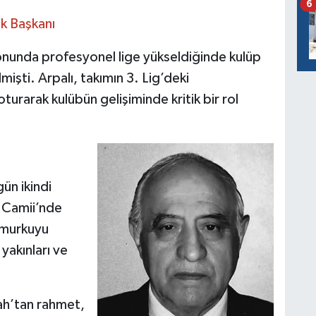
6
k Başkanı
unda profesyonel lige yükseldiğinde kulüp
mişti. Arpalı, takımın 3. Lig’deki
urarak kulübün gelişiminde kritik bir rol
ün ikindi
 Camii’nde
amurkuyu
yakınları ve
ah’tan rahmet,