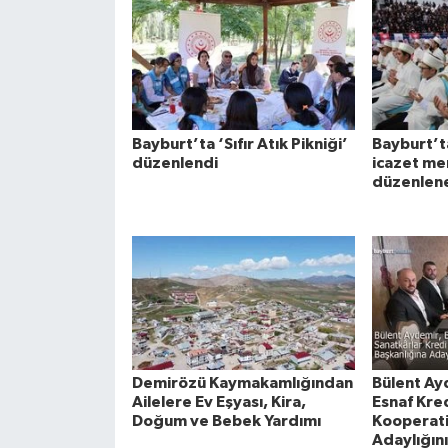
Bayburt’ta ‘Sıfır Atık Pikniği’
Bayburt’ta
düzenlendi
icazet me
düzenlen
Demirözü Kaymakamlığından
Bülent Ay
Ailelere Ev Eşyası, Kira,
Esnaf Kred
Doğum ve Bebek Yardımı
Kooperati
Adaylığını