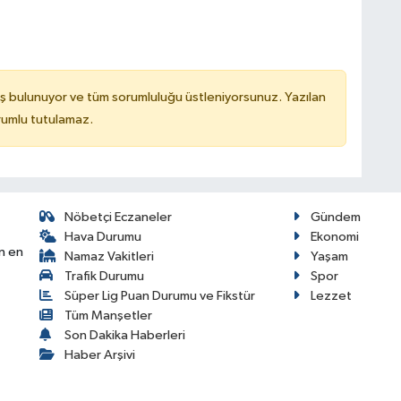
ş bulunuyor ve tüm sorumluluğu üstleniyorsunuz. Yazılan
rumlu tutulamaz.
Nöbetçi Eczaneler
Gündem
Hava Durumu
Ekonomi
n en
Namaz Vakitleri
Yaşam
Trafik Durumu
Spor
Süper Lig Puan Durumu ve Fikstür
Lezzet
Tüm Manşetler
Son Dakika Haberleri
Haber Arşivi