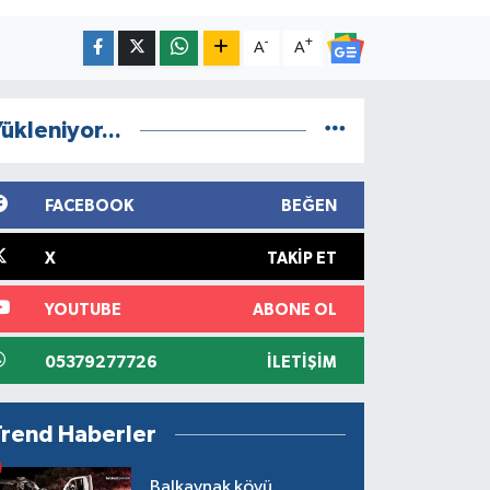
-
+
A
A
ükleniyor...
FACEBOOK
BEĞEN
X
TAKIP ET
YOUTUBE
ABONE OL
05379277726
İLETIŞIM
Trend Haberler
Balkaynak köyü