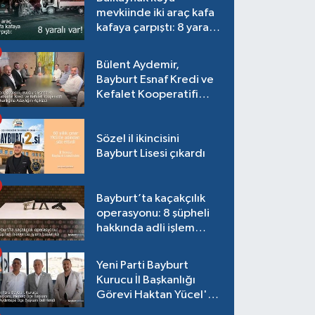
mevkiinde iki araç kafa
kafaya çarpıştı: 8 yaralı
var!
Bülent Aydemir,
Bayburt Esnaf Kredi ve
Kefalet Kooperatifi
Başkanlığına Adaylığını
Açıkladı
Sözel il ikincisini
Bayburt Lisesi çıkardı
Bayburt’ta kaçakçılık
operasyonu: 8 şüpheli
hakkında adli işlem
başlatıldı
Yeni Parti Bayburt
Kurucu İl Başkanlığı
Görevi Haktan Yücel'e
verildi