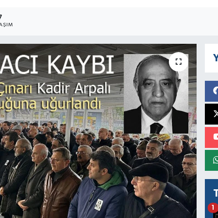
7
AŞIM
Y
1