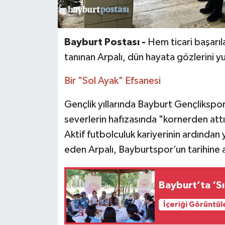
Bayburt Postası -
Hem ticari başarıla
tanınan Arpalı, dün hayata gözlerini 
Bir "Sol Ayak" Efsanesi
Gençlik yıllarında Bayburt Gençlikspo
severlerin hafızasında "kornerden attığ
Aktif futbolculuk kariyerinin ardında
eden Arpalı, Bayburtspor’un tarihine ad
Bayburt’ta ‘Sı
İçeriği Görüntül