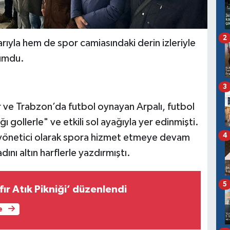
2
rıyla hem de spor camiasındaki derin izleriyle
yumdu.
3
r ve Trabzon’da futbol oynayan Arpalı, futbol
ı gollerle" ve etkili sol ayağıyla yer edinmişti.
4
n yönetici olarak spora hizmet etmeye devam
ını altın harflerle yazdırmıştı.
5
fır Atık Pikniği’ düzenlendi
e