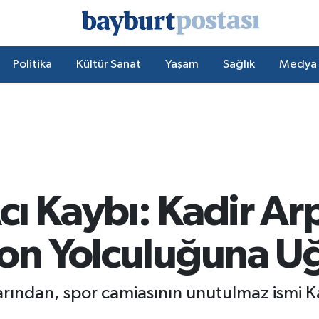
Politika
Kültür Sanat
Yaşam
Sağlık
Medya
ı Kaybı: Kadir Arp
Son Yolculuğuna U
arından, spor camiasının unutulmaz ismi Ka