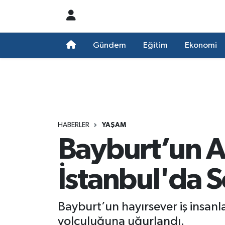
Nöbetçi Eczaneler
Gündem
Eğitim
Ekonomi
Hava Durumu
Namaz Vakitleri
Trafik Durumu
HABERLER
YAŞAM
Bayburt’un Ac
Süper Lig Puan Durumu ve Fikstür
Tüm Manşetler
İstanbul'da 
Son Dakika Haberleri
Bayburt’un hayırsever iş insanl
Haber Arşivi
yolculuğuna uğurlandı.