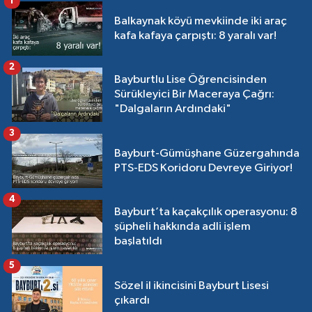
1
Balkaynak köyü mevkiinde iki araç
kafa kafaya çarpıştı: 8 yaralı var!
2
Bayburtlu Lise Öğrencisinden
Sürükleyici Bir Maceraya Çağrı:
"Dalgaların Ardındaki"
3
Bayburt-Gümüşhane Güzergahında
PTS-EDS Koridoru Devreye Giriyor!
4
Bayburt’ta kaçakçılık operasyonu: 8
şüpheli hakkında adli işlem
başlatıldı
5
Sözel il ikincisini Bayburt Lisesi
çıkardı