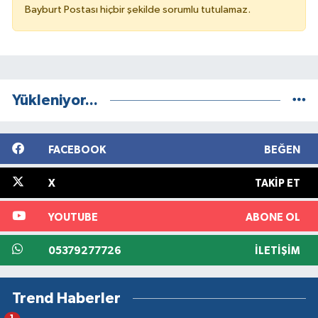
Bayburt Postası hiçbir şekilde sorumlu tutulamaz.
Yükleniyor...
FACEBOOK
BEĞEN
X
TAKIP ET
YOUTUBE
ABONE OL
05379277726
İLETIŞIM
Trend Haberler