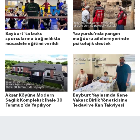
Bayburt’ta boks
Yazyurdu’nda yangın
sporcularına bağımlılıkla
mağduru ailelere yerinde
mücadele eğitimi verildi
psikolojik destek
Akşar Köyüne Modern
Bayburt Yaylasında Kene
Sağlık Kompleksi: İhale 30
Vakası: Birlik Yöneticisine
Temmuz’da Yapılıyor
Tedavi ve Kan Takviyesi