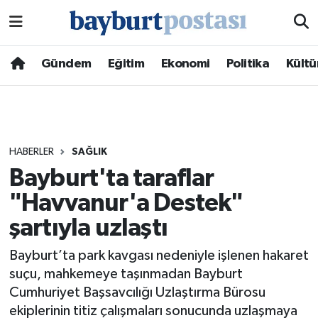
Nöbetçi Eczaneler
Gündem
Eğitim
Ekonomi
Politika
Kültü
Hava Durumu
Namaz Vakitleri
HABERLER
SAĞLIK
Trafik Durumu
Bayburt'ta taraflar
"Havvanur'a Destek"
Süper Lig Puan Durumu ve Fikstür
şartıyla uzlaştı
Tüm Manşetler
Bayburt’ta park kavgası nedeniyle işlenen hakaret
Son Dakika Haberleri
suçu, mahkemeye taşınmadan Bayburt
Cumhuriyet Başsavcılığı Uzlaştırma Bürosu
Haber Arşivi
ekiplerinin titiz çalışmaları sonucunda uzlaşmaya