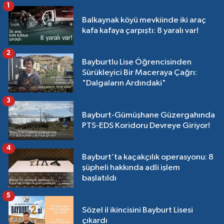
1
Balkaynak köyü mevkiinde iki araç
kafa kafaya çarpıştı: 8 yaralı var!
2
Bayburtlu Lise Öğrencisinden
Sürükleyici Bir Maceraya Çağrı:
"Dalgaların Ardındaki"
3
Bayburt-Gümüşhane Güzergahında
PTS-EDS Koridoru Devreye Giriyor!
4
Bayburt’ta kaçakçılık operasyonu: 8
şüpheli hakkında adli işlem
başlatıldı
5
Sözel il ikincisini Bayburt Lisesi
çıkardı