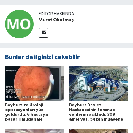
EDITÖR HAKKINDA
Murat Okutmuş
Bunlar da ilginizi çekebilir
Bayburt'ta Üroloji
Bayburt Devlet
operasyonları yüz
Hastanesinin temmuz
güldürdü: 6 hastaya
verilerini açıkladı: 309
başarılı müdahale
ameliyat, 54 bin muayene