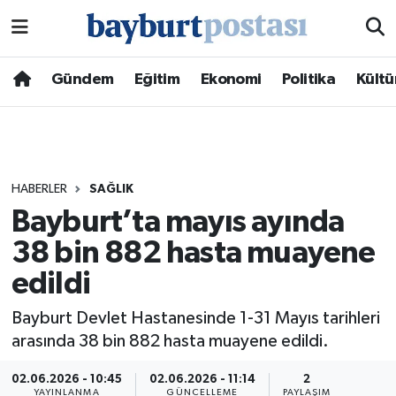
Nöbetçi Eczaneler
Gündem
Eğitim
Ekonomi
Politika
Kültü
Hava Durumu
Namaz Vakitleri
HABERLER
SAĞLIK
Trafik Durumu
Bayburt’ta mayıs ayında
38 bin 882 hasta muayene
Süper Lig Puan Durumu ve Fikstür
edildi
Tüm Manşetler
Bayburt Devlet Hastanesinde 1-31 Mayıs tarihleri
Son Dakika Haberleri
arasında 38 bin 882 hasta muayene edildi.
02.06.2026 - 10:45
02.06.2026 - 11:14
2
Haber Arşivi
YAYINLANMA
GÜNCELLEME
PAYLAŞIM