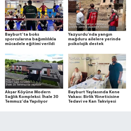
Bayburt’ta boks
Yazyurdu’nda yangın
sporcularına bağımlılıkla
mağduru ailelere yerinde
mücadele eğitimi verildi
psikolojik destek
Akşar Köyüne Modern
Bayburt Yaylasında Kene
Sağlık Kompleksi: İhale 30
Vakası: Birlik Yöneticisine
Temmuz’da Yapılıyor
Tedavi ve Kan Takviyesi