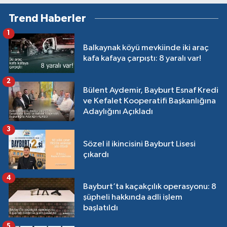
Trend Haberler
1
Balkaynak köyü mevkiinde iki araç
kafa kafaya çarpıştı: 8 yaralı var!
2
Bülent Aydemir, Bayburt Esnaf Kredi
ve Kefalet Kooperatifi Başkanlığına
Adaylığını Açıkladı
3
Sözel il ikincisini Bayburt Lisesi
çıkardı
4
Bayburt’ta kaçakçılık operasyonu: 8
şüpheli hakkında adli işlem
başlatıldı
5