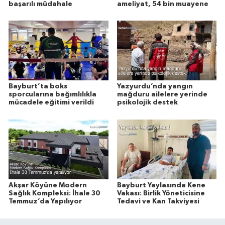
başarılı müdahale
ameliyat, 54 bin muayene
Bayburt’ta boks
Yazyurdu’nda yangın
sporcularına bağımlılıkla
mağduru ailelere yerinde
mücadele eğitimi verildi
psikolojik destek
Akşar Köyüne Modern
Bayburt Yaylasında Kene
Sağlık Kompleksi: İhale 30
Vakası: Birlik Yöneticisine
Temmuz’da Yapılıyor
Tedavi ve Kan Takviyesi