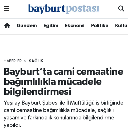
Nöbetçi Eczaneler
Gündem
Eğitim
Ekonomi
Politika
Kültü
Hava Durumu
Namaz Vakitleri
HABERLER
SAĞLIK
Trafik Durumu
Bayburt’ta cami cemaatine
bağımlılıkla mücadele
Süper Lig Puan Durumu ve Fikstür
bilgilendirmesi
Tüm Manşetler
Yeşilay Bayburt Şubesi ile İl Müftülüğü iş birliğinde
Son Dakika Haberleri
cami cemaatine bağımlılıkla mücadele, sağlıklı
yaşam ve farkındalık konularında bilgilendirme
Haber Arşivi
yapıldı.