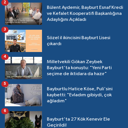
2
Bülent Aydemir, Bayburt Esnaf Kredi
ve Kefalet Kooperatifi Başkanlığına
Adaylığını Açıkladı
3
Sözel il ikincisini Bayburt Lisesi
çıkardı
4
Milletvekili Gökan Zeybek
Bayburt'ta konuştu: "Yeni Parti
seçime de iktidara da hazır"
5
Bayburtlu Hatice Köse, Puli'sini
kaybetti: "Evladım gibiydi, çok
ağladım"
6
Bayburt'ta 27 Kök Kenevir Ele
Geçirildi!