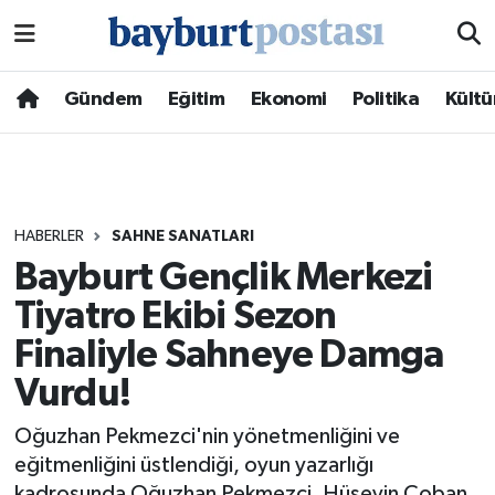
Nöbetçi Eczaneler
Gündem
Eğitim
Ekonomi
Politika
Kültü
Hava Durumu
Namaz Vakitleri
HABERLER
SAHNE SANATLARI
Trafik Durumu
Bayburt Gençlik Merkezi
Tiyatro Ekibi Sezon
Süper Lig Puan Durumu ve Fikstür
Finaliyle Sahneye Damga
Tüm Manşetler
Vurdu!
Son Dakika Haberleri
Oğuzhan Pekmezci'nin yönetmenliğini ve
eğitmenliğini üstlendiği, oyun yazarlığı
Haber Arşivi
kadrosunda Oğuzhan Pekmezci, Hüseyin Çoban