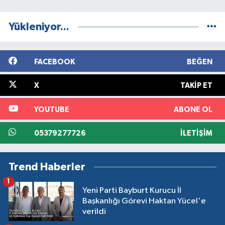
Yükleniyor...
FACEBOOK
BEĞEN
X
TAKIP ET
YOUTUBE
ABONE OL
05379277726
İLETIŞIM
Trend Haberler
1
Yeni Parti Bayburt Kurucu İl
Başkanlığı Görevi Haktan Yücel'e
verildi