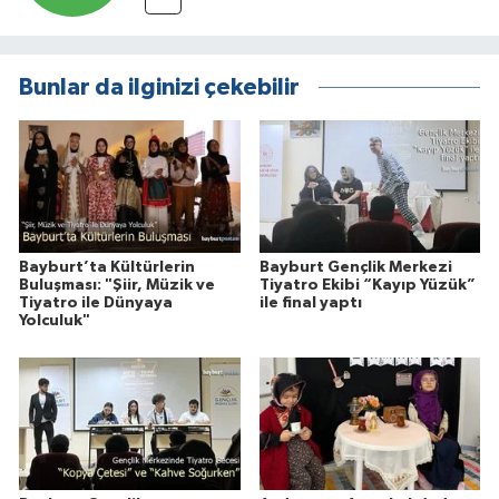
Bunlar da ilginizi çekebilir
Bayburt’ta Kültürlerin
Bayburt Gençlik Merkezi
Buluşması: "Şiir, Müzik ve
Tiyatro Ekibi “Kayıp Yüzük”
Tiyatro ile Dünyaya
ile final yaptı
Yolculuk"