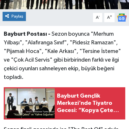
Paylaş
-
+
A
A
Bayburt Postası -
Sezon boyunca "Merhum
Yılbaşı", "Alafıranga Sınıf", "Pidesiz Ramazan",
"Pijamalı Hoca", "Kale Arkası", "Tersine İsteme"
ve "Çok Acil Servis" gibi birbirinden farklı ve ilgi
çekici oyunları sahneleyen ekip, büyük beğeni
topladı.
Bayburt Gençlik
Merkezi’nde Tiyatro
Gecesi: “Kopya Çetesi”
ve “Kahve Soğurken”