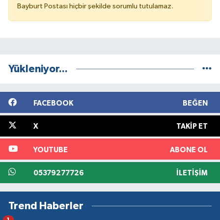
Bayburt Postası hiçbir şekilde sorumlu tutulamaz.
Yükleniyor...
FACEBOOK
BEĞEN
X
TAKIP ET
YOUTUBE
ABONE OL
05379277726
İLETIŞIM
Trend Haberler