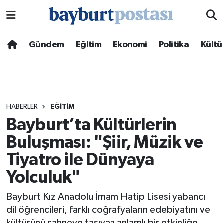
Nöbetçi Eczaneler
Gündem
Eğitim
Ekonomi
Politika
Kültü
Hava Durumu
Namaz Vakitleri
HABERLER
EĞITIM
Trafik Durumu
Bayburt’ta Kültürlerin
Buluşması: "Şiir, Müzik ve
Süper Lig Puan Durumu ve Fikstür
Tiyatro ile Dünyaya
Tüm Manşetler
Yolculuk"
Son Dakika Haberleri
Bayburt Kız Anadolu İmam Hatip Lisesi yabancı
dil öğrencileri, farklı coğrafyaların edebiyatını ve
Haber Arşivi
kültürünü sahneye taşıyan anlamlı bir etkinliğe