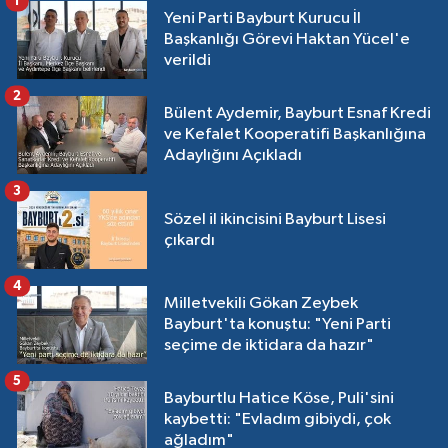
1
Yeni Parti Bayburt Kurucu İl
Başkanlığı Görevi Haktan Yücel'e
verildi
2
Bülent Aydemir, Bayburt Esnaf Kredi
ve Kefalet Kooperatifi Başkanlığına
Adaylığını Açıkladı
3
Sözel il ikincisini Bayburt Lisesi
çıkardı
4
Milletvekili Gökan Zeybek
Bayburt'ta konuştu: "Yeni Parti
seçime de iktidara da hazır"
5
Bayburtlu Hatice Köse, Puli'sini
kaybetti: "Evladım gibiydi, çok
ağladım"