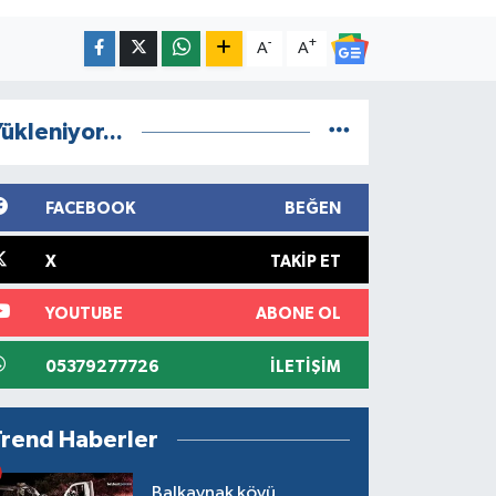
-
+
A
A
ükleniyor...
FACEBOOK
BEĞEN
X
TAKIP ET
YOUTUBE
ABONE OL
05379277726
İLETIŞIM
Trend Haberler
Balkaynak köyü