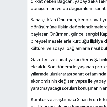
dikkat çeken Bağcan, yapay zekâ tekno
dönüşümleri ve bu değişimlerin sanat ü
Sanatçı İrfan Önürmen, kendi sanat y
dönüşümüne ilişkin değerlendirmelerde
paylaşan Önürmen, güncel sergisi Kap
bireysel meselelerle kurduğu ilişkiye 
kültürel ve sosyal bağlamlarla nasıl bu
Gazeteci ve sanat yazarı Seray Şahinle
ele aldı. Son dönemde yaşanan protes
yıllarında uluslararası sanat ortamında
ekonomisinin değişen yapısı ile yapay 
yaratmayacağı soruları konuşmanın ana
Küratör ve araştırmacı Sinan Eren Er
pratikleri ve izleyici deneyimi üzerinde