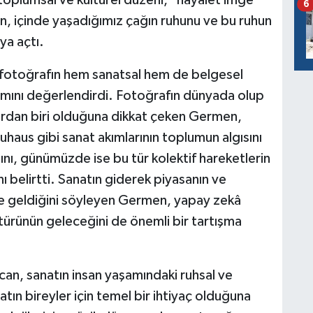
 toplumsal ve kültürel düzeni, "hayalet imge"
6
, içinde yaşadığımız çağın ruhunu ve bu ruhun
ya açtı.
 fotoğrafın hem sanatsal hem de belgesel
amını değerlendirdi. Fotoğrafın dünyada olup
nlardan biri olduğuna dikkat çeken Germen,
us gibi sanat akımlarının toplumun algısını
nı, günümüzde ise bu tür kolektif hareketlerin
ını belirtti. Sanatın giderek piyasanın ve
ine geldiğini söyleyen Germen, yapay zekâ
ürünün geleceğini de önemli bir tartışma
an, sanatın insan yaşamındaki ruhsal ve
tın bireyler için temel bir ihtiyaç olduğuna