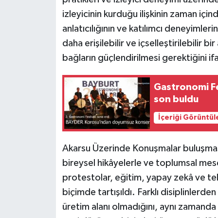
izleyicinin kurduğu ilişkinin zaman iç
anlatıcılığının ve katılımcı deneyimle
daha erişilebilir ve içselleştirilebilir bi
bağların güçlendirilmesi gerektiğini if
Gastronomi Fe
son buldu
İçeriği Görüntül
Akarsu Üzerinde Konuşmalar buluşması 
bireysel hikâyelerle ve toplumsal mese
protestolar, eğitim, yapay zekâ ve t
biçimde tartışıldı. Farklı disiplinlerden
üretim alanı olmadığını, aynı zamanda 