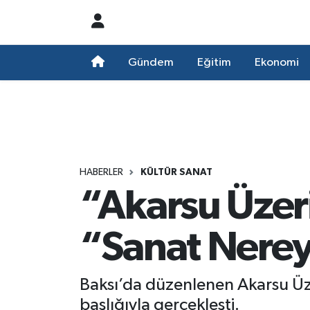
Nöbetçi Eczaneler
Gündem
Eğitim
Ekonomi
Hava Durumu
Namaz Vakitleri
Trafik Durumu
HABERLER
KÜLTÜR SANAT
“Akarsu Üzer
Süper Lig Puan Durumu ve Fikstür
Tüm Manşetler
“Sanat Nere
Son Dakika Haberleri
Baksı’da düzenlenen Akarsu Üze
Haber Arşivi
başlığıyla gerçekleşti.