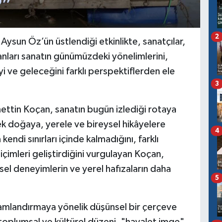
2
sun Öz’ün üstlendiği etkinlikte, sanatçılar,
anları sanatın günümüzdeki yönelimlerini,
i ve geleceğini farklı perspektiflerden ele
3
mettin Koçan, sanatın bugün izlediği rotaya
k doğaya, yerele ve bireysel hikâyelere
4
kendi sınırları içinde kalmadığını, farklı
 biçimleri geliştirdiğini vurgulayan Koçan,
sel deneyimlerin ve yerel hafızaların daha
5
amlandırmaya yönelik düşünsel bir çerçeve