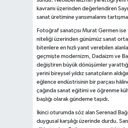
sundu. Neoliberalizmin yarattığı yeni
kavramı üzerinden değerlendiren Sayın
sanat üretimine yansımalarını tartışma
Fotoğraf sanatçısı Murat Germen ise
niteliği üzerinden günümüz sanat ort
bitenlere en hızlı yanıt verebilen ala
geçmişte modernizm, Dadaizm ve Bauha
değiştiren büyük dönüşümler yarattığı
yerini bireysel yıldız sanatçıların aldığ
eğlence endüstrisinin bir parçası hâl
çağında sanat eğitimi ve öğrenme kült
başlığı olarak gündeme taşıdı.
İkinci oturumda söz alan Serenad Bağc
duygusal karşılığı üzerinde durdu. Sana