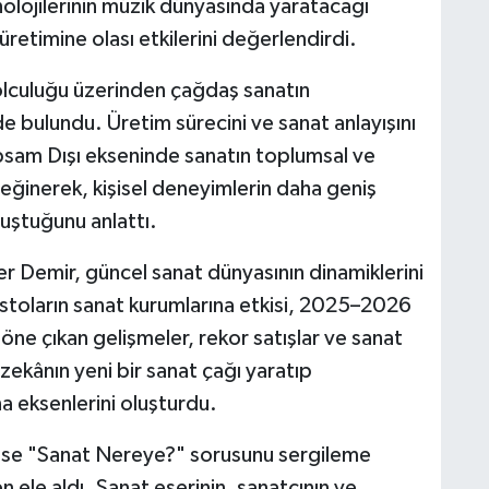
lojilerinin müzik dünyasında yaratacağı
retimine olası etkilerini değerlendirdi.
olculuğu üzerinden çağdaş sanatın
 bulundu. Üretim sürecini ve sanat anlayışını
sam Dışı ekseninde sanatın toplumsal ve
değinerek, kişisel deneyimlerin daha geniş
luştuğunu anlattı.
r Demir, güncel sanat dünyasının dinamiklerini
toların sanat kurumlarına etkisi, 2025–2026
 öne çıkan gelişmeler, rekor satışlar ve sanat
zekânın yeni bir sanat çağı yaratıp
 eksenlerini oluşturdu.
k ise "Sanat Nereye?" sorusunu sergileme
n ele aldı. Sanat eserinin, sanatçının ve