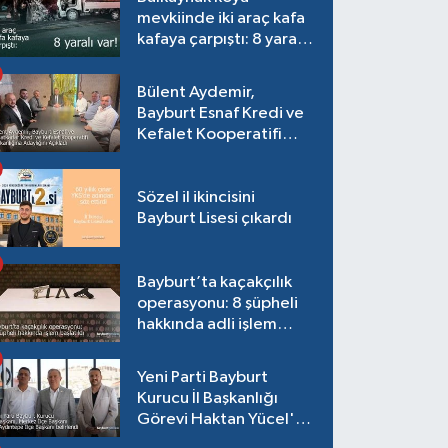
mevkiinde iki araç kafa
kafaya çarpıştı: 8 yaralı
var!
Bülent Aydemir,
Bayburt Esnaf Kredi ve
Kefalet Kooperatifi
Başkanlığına Adaylığını
Açıkladı
Sözel il ikincisini
Bayburt Lisesi çıkardı
Bayburt’ta kaçakçılık
operasyonu: 8 şüpheli
hakkında adli işlem
başlatıldı
Yeni Parti Bayburt
Kurucu İl Başkanlığı
Görevi Haktan Yücel'e
verildi