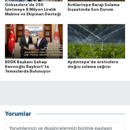
Gökçedere’de 250
Kırklartepe Barajı Sulama
İşletmeye 8 Milyon Liralık
İnşaatında Son Durum
Makine ve Ekipman Desteği
BDDK Başkanı Şahap
Aydıntepe’de üreticilere
Kavcıoğlu Bayburt’ta
doğru sulama çağrısı
Temaslarda Bulunuyor
Yorumlar