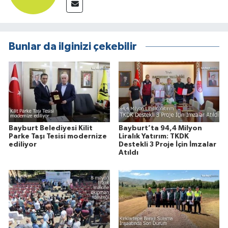
Bunlar da ilginizi çekebilir
Bayburt Belediyesi Kilit
Bayburt’ta 94,4 Milyon
Parke Taşı Tesisi modernize
Liralık Yatırım: TKDK
ediliyor
Destekli 3 Proje İçin İmzalar
Atıldı