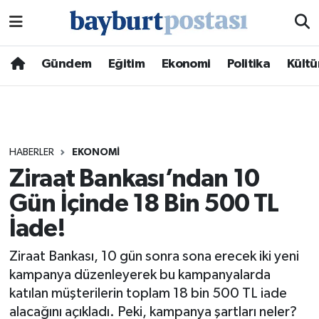
Nöbetçi Eczaneler
Gündem
Eğitim
Ekonomi
Politika
Kültü
Hava Durumu
Namaz Vakitleri
HABERLER
EKONOMI
Trafik Durumu
Ziraat Bankası’ndan 10
Gün İçinde 18 Bin 500 TL
Süper Lig Puan Durumu ve Fikstür
İade!
Tüm Manşetler
Ziraat Bankası, 10 gün sonra sona erecek iki yeni
Son Dakika Haberleri
kampanya düzenleyerek bu kampanyalarda
katılan müşterilerin toplam 18 bin 500 TL iade
Haber Arşivi
alacağını açıkladı. Peki, kampanya şartları neler?