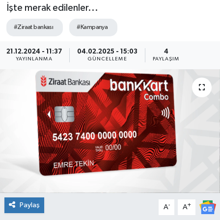
İşte merak edilenler...
#Ziraat bankası
#Kampanya
21.12.2024 - 11:37
04.02.2025 - 15:03
4
YAYINLANMA
GÜNCELLEME
PAYLAŞIM
Paylaş
-
+
A
A