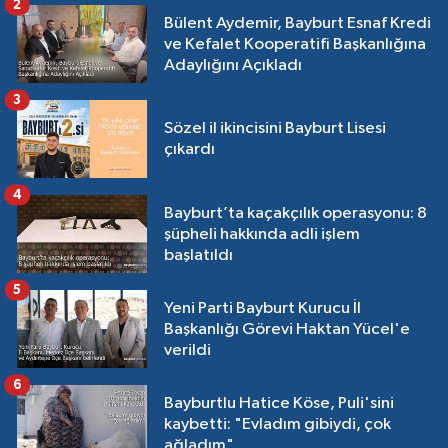
2
Bülent Aydemir, Bayburt Esnaf Kredi
ve Kefalet Kooperatifi Başkanlığına
Adaylığını Açıkladı
3
Sözel il ikincisini Bayburt Lisesi
çıkardı
4
Bayburt’ta kaçakçılık operasyonu: 8
şüpheli hakkında adli işlem
başlatıldı
5
Yeni Parti Bayburt Kurucu İl
Başkanlığı Görevi Haktan Yücel'e
verildi
6
Bayburtlu Hatice Köse, Puli'sini
kaybetti: "Evladım gibiydi, çok
ağladım"