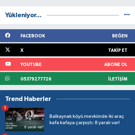
Yükleniyor...
FACEBOOK
BEĞEN
X
TAKIP ET
YOUTUBE
ABONE OL
05379277726
İLETIŞIM
Trend Haberler
1
Balkaynak köyü mevkiinde iki araç
kafa kafaya çarpıştı: 8 yaralı var!