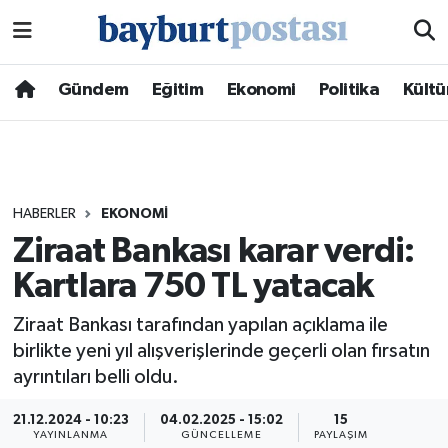
Nöbetçi Eczaneler
Gündem
Eğitim
Ekonomi
Politika
Kültü
Hava Durumu
Namaz Vakitleri
HABERLER
EKONOMI
Trafik Durumu
Ziraat Bankası karar verdi:
Kartlara 750 TL yatacak
Süper Lig Puan Durumu ve Fikstür
Ziraat Bankası tarafından yapılan açıklama ile
Tüm Manşetler
birlikte yeni yıl alışverişlerinde geçerli olan fırsatın
ayrıntıları belli oldu.
Son Dakika Haberleri
21.12.2024 - 10:23
04.02.2025 - 15:02
15
Haber Arşivi
YAYINLANMA
GÜNCELLEME
PAYLAŞIM