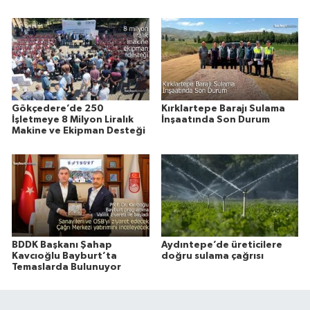
Gökçedere’de 250
Kırklartepe Barajı Sulama
İşletmeye 8 Milyon Liralık
İnşaatında Son Durum
Makine ve Ekipman Desteği
BDDK Başkanı Şahap
Aydıntepe’de üreticilere
Kavcıoğlu Bayburt’ta
doğru sulama çağrısı
Temaslarda Bulunuyor