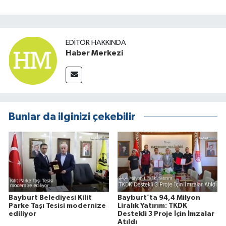
EDITÖR HAKKINDA
Haber Merkezi
Bunlar da ilginizi çekebilir
Bayburt Belediyesi Kilit
Bayburt’ta 94,4 Milyon
Parke Taşı Tesisi modernize
Liralık Yatırım: TKDK
ediliyor
Destekli 3 Proje İçin İmzalar
Atıldı