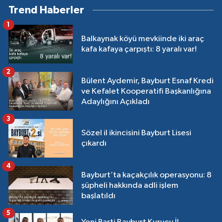
Trend Haberler
1
Balkaynak köyü mevkiinde iki araç
kafa kafaya çarpıştı: 8 yaralı var!
2
Bülent Aydemir, Bayburt Esnaf Kredi
ve Kefalet Kooperatifi Başkanlığına
Adaylığını Açıkladı
3
Sözel il ikincisini Bayburt Lisesi
çıkardı
4
Bayburt’ta kaçakçılık operasyonu: 8
şüpheli hakkında adli işlem
başlatıldı
5