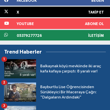
FACEBOOK
BEĞEN
X
TAKIP ET
YOUTUBE
ABONE OL
05379277726
İLETIŞIM
Trend Haberler
1
Balkaynak köyü mevkiinde iki araç
kafa kafaya çarpıştı: 8 yaralı var!
2
Bayburtlu Lise Öğrencisinden
Sürükleyici Bir Maceraya Çağrı:
"Dalgaların Ardındaki"
3