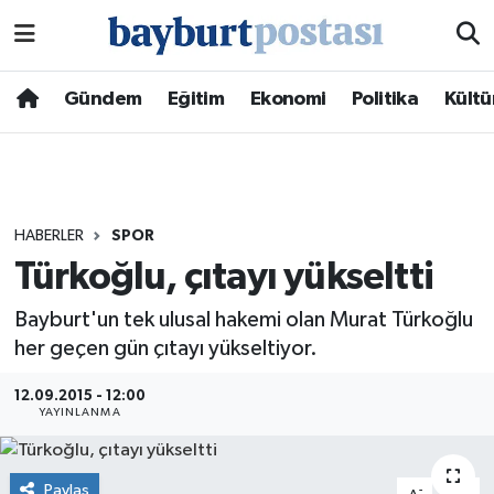
Nöbetçi Eczaneler
Gündem
Eğitim
Ekonomi
Politika
Kültü
Hava Durumu
Namaz Vakitleri
HABERLER
SPOR
Trafik Durumu
Türkoğlu, çıtayı yükseltti
Süper Lig Puan Durumu ve Fikstür
Bayburt'un tek ulusal hakemi olan Murat Türkoğlu
her geçen gün çıtayı yükseltiyor.
Tüm Manşetler
12.09.2015 - 12:00
YAYINLANMA
Son Dakika Haberleri
Haber Arşivi
Paylaş
-
+