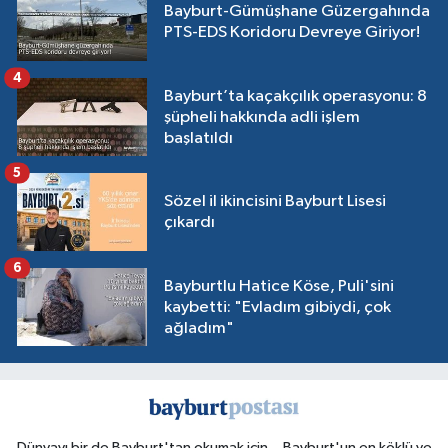
Bayburt-Gümüşhane Güzergahında
PTS-EDS Koridoru Devreye Giriyor!
4
Bayburt’ta kaçakçılık operasyonu: 8
şüpheli hakkında adli işlem
başlatıldı
5
Sözel il ikincisini Bayburt Lisesi
çıkardı
6
Bayburtlu Hatice Köse, Puli'sini
kaybetti: "Evladım gibiydi, çok
ağladım"
Dünyayı bir de Bayburt'tan okumak için... Bayburt'un en köklü ve