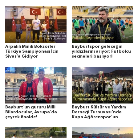
Arpalılı Minik Boksörler
Bayburtspor geleceğin
Türkiye Şampiyonası İçin
yıldızlarını arıyor: Futbolcu
Sivas’a Gidiyor
seçmeleri başlıyor!
Bayburt’un gururu Milli
Bayburt Kültür ve Yardım
Bilardocular, Avrupa’da
Derneği Turnuvası'nda
çeyrek finalde!
Kupa Ağörenspor'un