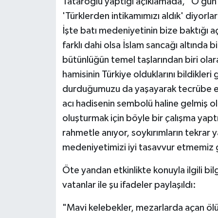
Tataroğlu yaptığı açıklamada, "O gün 
'Türklerden intikamımızı aldık' diyorla
İşte batı medeniyetinin bize baktığı a
farklı dahi olsa İslam sancağı altında b
bütünlüğün temel taşlarından biri olar
hamisinin Türkiye olduklarını bildikleri 
durduğumuzu da yaşayarak tecrübe etm
acı hadisenin sembolü haline gelmiş ol
oluşturmak için böyle bir çalışma yapt
rahmetle anıyor, soykırımların tekrar 
medeniyetimizi iyi tasavvur etmemiz 
Öte yandan etkinlikte konuyla ilgili bi
vatanlar ile şu ifadeler paylaşıldı:
"Mavi kelebekler, mezarlarda açan ölüm