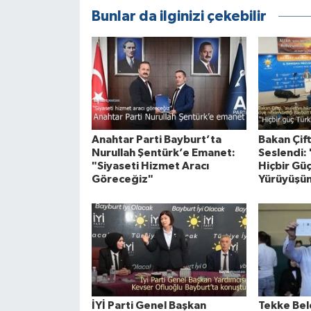
Bunlar da ilginizi çekebilir
Anahtar Parti Bayburt’ta
Bakan Çif
Nurullah Şentürk’e Emanet:
Seslendi:
"Siyaseti Hizmet Aracı
Hiçbir Güç
Göreceğiz"
Yürüyüşü
İYİ Parti Genel Başkan
Tekke Bel