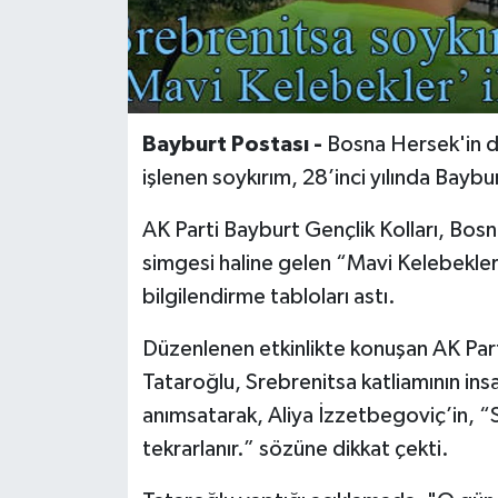
Bayburt Postası -
Bosna Hersek'in 
işlenen soykırım, 28’inci yılında Bayb
AK Parti Bayburt Gençlik Kolları, Bosna
simgesi haline gelen “Mavi Kelebekler”
bilgilendirme tabloları astı.
Düzenlenen etkinlikte konuşan AK Part
Tataroğlu, Srebrenitsa katliamının insan
anımsatarak, Aliya İzzetbegoviç’in, “
tekrarlanır.” sözüne dikkat çekti.