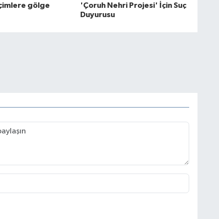
eçimlere gölge
'Çoruh Nehri Projesi' İçin Suç
Duyurusu