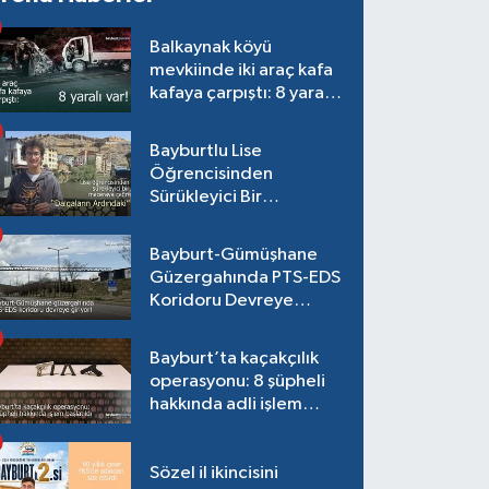
Balkaynak köyü
mevkiinde iki araç kafa
kafaya çarpıştı: 8 yaralı
var!
Bayburtlu Lise
Öğrencisinden
Sürükleyici Bir
Maceraya Çağrı:
"Dalgaların Ardındaki"
Bayburt-Gümüşhane
Güzergahında PTS-EDS
Koridoru Devreye
Giriyor!
Bayburt’ta kaçakçılık
operasyonu: 8 şüpheli
hakkında adli işlem
başlatıldı
Sözel il ikincisini