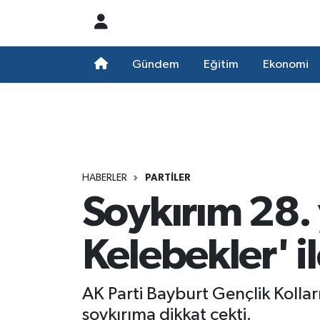
Nöbetçi Eczaneler
Gündem
Eğitim
Ekonomi
Hava Durumu
Namaz Vakitleri
Trafik Durumu
HABERLER
PARTILER
Soykırım 28. 
Süper Lig Puan Durumu ve Fikstür
Tüm Manşetler
Kelebekler' il
Son Dakika Haberleri
AK Parti Bayburt Gençlik Koll
Haber Arşivi
soykırıma dikkat çekti.