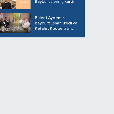
Bayburt Lisesi çıkardı
Bülent Aydemir,
Bayburt Esnaf Kredi ve
Kefalet Kooperatifi
Başkanlığına Adaylığını
Açıkladı