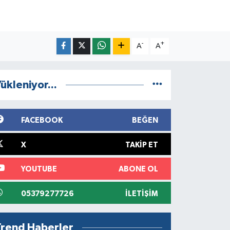
-
+
A
A
ükleniyor...
FACEBOOK
BEĞEN
X
TAKIP ET
YOUTUBE
ABONE OL
05379277726
İLETIŞIM
Trend Haberler