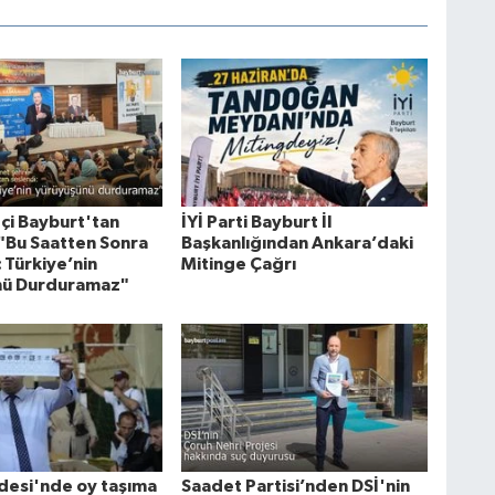
tçi Bayburt'tan
İYİ Parti Bayburt İl
 "Bu Saatten Sonra
Başkanlığından Ankara’daki
 Türkiye’nin
Mitinge Çağrı
nü Durduramaz"
desi'nde oy taşıma
Saadet Partisi’nden DSİ'nin