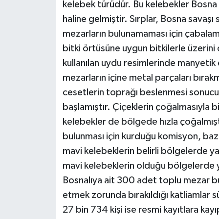
kelebek türüdür. Bu kelebekler Bosna S
haline gelmiştir. Sırplar, Bosna savaşı
mezarların bulunamaması için çabalam
bitki örtüsüne uygun bitkilerle üzerin
kullanılan uydu resimlerinde manyetik 
mezarların içine metal parçaları bıra
cesetlerin toprağı beslenmesi sonucu
başlamıştır. Çiçeklerin çoğalmasıyla bi
kelebekler de bölgede hızla çoğalmışt
bulunması için kurduğu komisyon, bazı b
mavi kelebeklerin belirli bölgelerde ya
mavi kelebeklerin olduğu bölgelerde y
Bosnalıya ait 300 adet toplu mezar bul
etmek zorunda bırakıldığı katliamlar s
27 bin 734 kişi ise resmi kayıtlara kayı