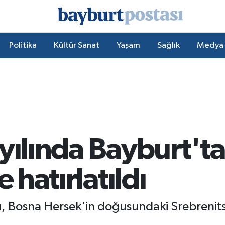
Politika
Kültür Sanat
Yaşam
Sağlık
Medya
yılında Bayburt't
e hatırlatıldı
arı, Bosna Hersek'in doğusundaki Srebreni