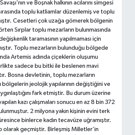
avaşı'nın ve Boşnak halkının acılarını simgesi
 sırasında toplu katliamlar düzenlemiş ve toplu
ıştır. Cesetleri çok uzağa gömerek bölgenin
i örten Sırplar toplu mezarların bulunmasında
değişkenlik taramasının yapılmaması için
kmıştır. Toplu mezarların bulunduğu bölgede
nda Artemis adında çiçeklerin oluşumu
rlikte sadece bu bitki ile beslenen mavi
ır. Bosna devletinin, toplu mezarların
ölgelerin jeolojik yapılarının değiştiğini ve
ygınlaştığını fark etmiştir. Bu durum üzerine
apılan kazı çalışmaları sonucu en az 8 bin 372
unmuştur. 2 milyona yakın kişinin evini terk
üresince binlerce kadın tecavüze uğramıştır.
p olarak geçmiştir. Birleşmiş Milletler’in