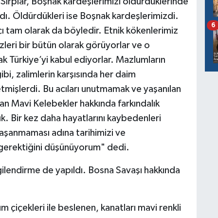
Sırplar, Boşnak kardeşlerimizi öldürdüklerinde
rdı. Öldürdükleri ise Boşnak kardeşlerimizdi.
6
çı tam olarak da böyledir. Etnik kökenlerimiz
izleri bir bütün olarak görüyorlar ve o
ak Türkiye’yi kabul ediyorlar. Mazlumların
gibi, zalimlerin karşısında her daim
işlerdi. Bu acıları unutmamak ve yaşanılan
an Mavi Kelebekler hakkında farkındalık
ık. Bir kez daha hayatlarını kaybedenleri
yaşanmaması adına tarihimizi ve
gerektiğini düşünüyorum" dedi.
lgilendirme de yapıldı. Bosna Savaşı hakkında
 çiçekleri ile beslenen, kanatları mavi renkli