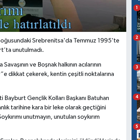
1
2
doğusundaki Srebrenitsa'da Temmuz 1995'te
urt’ta unutulmadı.
 Savaşının ve Boşnak halkının acılarının
3
e dikkat çekerek, kentin çeşitli noktalarına
4
i Bayburt Gençlik Kolları Başkanı Batuhan
lık tarihine kara bir leke olarak geçtiğini
Soykırımı unutmayın, unutulan soykırım
5