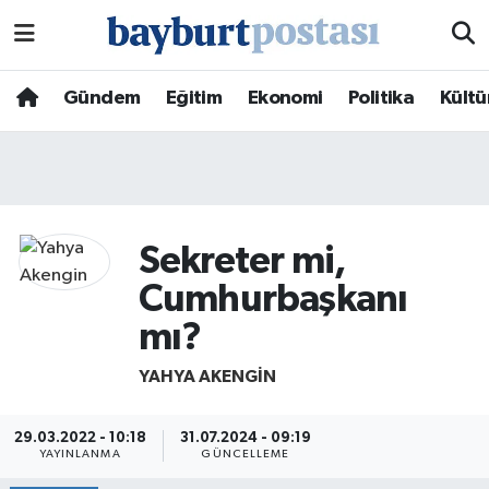
Nöbetçi Eczaneler
Gündem
Eğitim
Ekonomi
Politika
Kültü
Hava Durumu
Namaz Vakitleri
Trafik Durumu
Sekreter mi,
Cumhurbaşkanı
Süper Lig Puan Durumu ve Fikstür
mı?
Tüm Manşetler
YAHYA AKENGIN
Son Dakika Haberleri
29.03.2022 - 10:18
31.07.2024 - 09:19
YAYINLANMA
GÜNCELLEME
Haber Arşivi