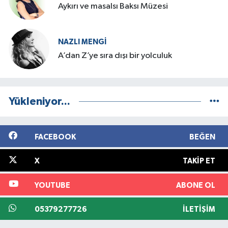
Aykırı ve masalsı Baksı Müzesi
NAZLI MENGI
A’dan Z’ye sıra dışı bir yolculuk
Yükleniyor...
FACEBOOK
BEĞEN
X
TAKIP ET
YOUTUBE
ABONE OL
05379277726
İLETIŞIM