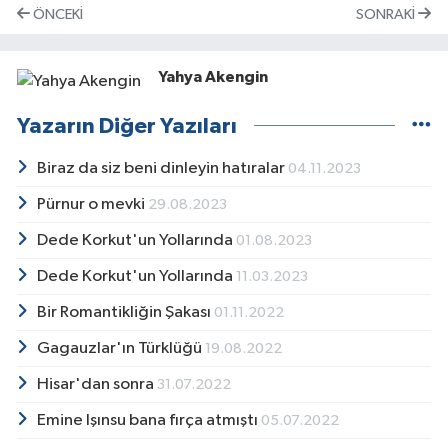
ÖNCEKI
SONRAKI
Yahya Akengin
Yazarın Diğer Yazıları
Biraz da siz beni dinleyin hatıralar
04.11.2023
Pürnur o mevki
29.08.2023
Dede Korkut'un Yollarında
01.08.2023
Dede Korkut'un Yollarında
11.03.2023
Bir Romantikliğin Şakası
01.11.2022
Gagauzlar'ın Türklüğü
19.08.2022
Hisar'dan sonra
31.07.2022
Emine Işınsu bana fırça atmıştı
05.07.2022