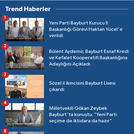
Trend Haberler
1
Yeni Parti Bayburt Kurucu İl
Başkanlığı Görevi Haktan Yücel'e
verildi
2
Bülent Aydemir, Bayburt Esnaf Kredi
ve Kefalet Kooperatifi Başkanlığına
Adaylığını Açıkladı
3
Sözel il ikincisini Bayburt Lisesi
çıkardı
4
Milletvekili Gökan Zeybek
Bayburt'ta konuştu: "Yeni Parti
seçime de iktidara da hazır"
5