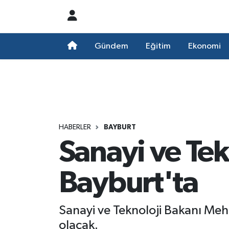
Nöbetçi Eczaneler
Gündem
Eğitim
Ekonomi
Hava Durumu
Namaz Vakitleri
Trafik Durumu
HABERLER
BAYBURT
Sanayi ve Tek
Süper Lig Puan Durumu ve Fikstür
Tüm Manşetler
Bayburt'ta
Son Dakika Haberleri
Sanayi ve Teknoloji Bakanı Me
Haber Arşivi
olacak.