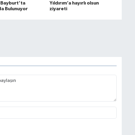
 Bayburt’ta
Yıldırım’a hayırlı olsun
a Bulunuyor
ziyareti