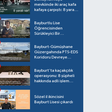
mevkiinde iki araç kafa
kafaya çarpıştı: 8 yaralı
var!
Bayburtlu Lise
Öğrencisinden
Sürükleyici Bir
Maceraya Çağrı:
"Dalgaların Ardındaki"
Bayburt-Gümüşhane
Güzergahında PTS-EDS
Koridoru Devreye
Giriyor!
Bayburt’ta kaçakçılık
operasyonu: 8 şüpheli
hakkında adli işlem
başlatıldı
Sözel il ikincisini
Bayburt Lisesi çıkardı