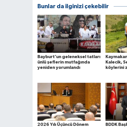
Bunlar da ilginizi çekebilir
Bayburt’un geleneksel tatları
Kaymakam 
ünlü şeflerin mutfağında
Kalecik, S
yeniden yorumlandı
köylerini 
2026 Yılı Üçüncü Dönem
BDDK Başk