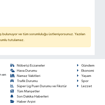
ş bulunuyor ve tüm sorumluluğu üstleniyorsunuz. Yazılan
rumlu tutulamaz.
Nöbetçi Eczaneler
Gündem
Hava Durumu
Ekonomi
n en
Namaz Vakitleri
Yaşam
Trafik Durumu
Spor
Süper Lig Puan Durumu ve Fikstür
Lezzet
Tüm Manşetler
Son Dakika Haberleri
Haber Arşivi