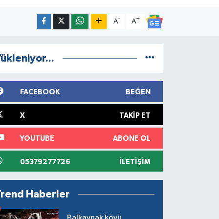
-
+
A
A
ükleniyor...
FACEBOOK
BEĞEN
X
TAKIP ET
YOUTUBE
ABONE OL
05379277726
İLETIŞIM
Trend Haberler
Balkaynak köyü