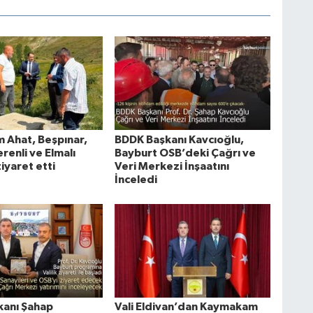
Ahat, Beşpınar,
BDDK Başkanı Kavcıoğlu,
erenli ve Elmalı
Bayburt OSB’deki Çağrı ve
ziyaret etti
Veri Merkezi İnşaatını
İnceledi
anı Şahap
Vali Eldivan’dan Kaymakam