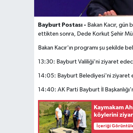
Bayburt Postası -
Bakan Kacır, gün b
ettikten sonra, Dede Korkut Şehir Müz
Bakan Kacır'ın programı şu şekilde bel
13:30: Bayburt Valiliği'ni ziyaret ede
14:05: Bayburt Belediyesi'ni ziyaret
14:40: AK Parti Bayburt İl Başkanlığı'
Kaymakam Ahat
köylerini ziyar
İçeriği Görüntül