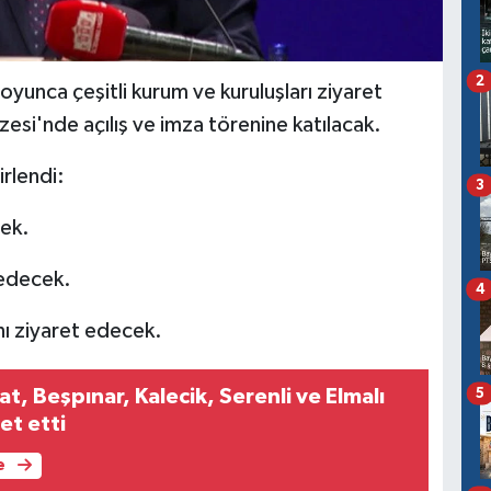
2
oyunca çeşitli kurum ve kuruluşları ziyaret
esi'nde açılış ve imza törenine katılacak.
irlendi:
3
cek.
 edecek.
4
nı ziyaret edecek.
, Beşpınar, Kalecik, Serenli ve Elmalı
5
et etti
e