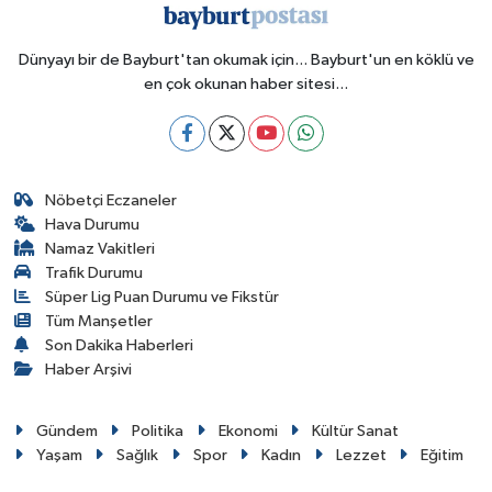
Dünyayı bir de Bayburt'tan okumak için... Bayburt'un en köklü ve
en çok okunan haber sitesi...
Nöbetçi Eczaneler
Hava Durumu
Namaz Vakitleri
Trafik Durumu
Süper Lig Puan Durumu ve Fikstür
Tüm Manşetler
Son Dakika Haberleri
Haber Arşivi
Gündem
Politika
Ekonomi
Kültür Sanat
Yaşam
Sağlık
Spor
Kadın
Lezzet
Eğitim