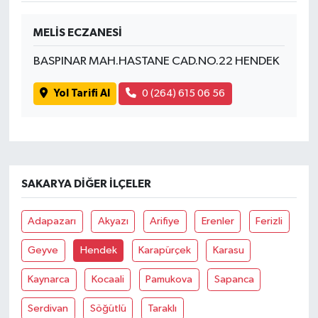
MELİS ECZANESİ
BASPINAR MAH.HASTANE CAD.NO.22 HENDEK
Yol Tarifi Al
0 (264) 615 06 56
SAKARYA DIĞER İLÇELER
Adapazarı
Akyazı
Arifiye
Erenler
Ferizli
Geyve
Hendek
Karapürçek
Karasu
Kaynarca
Kocaali
Pamukova
Sapanca
Serdivan
Söğütlü
Taraklı