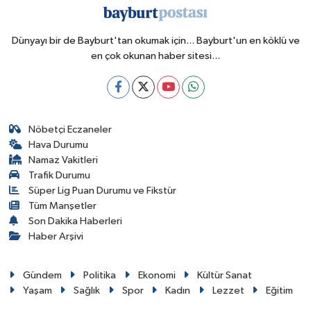
Dünyayı bir de Bayburt'tan okumak için... Bayburt'un en köklü ve
en çok okunan haber sitesi...
Nöbetçi Eczaneler
Hava Durumu
Namaz Vakitleri
Trafik Durumu
Süper Lig Puan Durumu ve Fikstür
Tüm Manşetler
Son Dakika Haberleri
Haber Arşivi
Gündem
Politika
Ekonomi
Kültür Sanat
Yaşam
Sağlık
Spor
Kadın
Lezzet
Eğitim