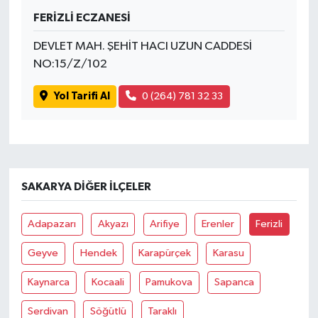
FERİZLİ ECZANESİ
DEVLET MAH. ŞEHİT HACI UZUN CADDESİ
NO:15/Z/102
Yol Tarifi Al
0 (264) 781 32 33
SAKARYA DIĞER İLÇELER
Adapazarı
Akyazı
Arifiye
Erenler
Ferizli
Geyve
Hendek
Karapürçek
Karasu
Kaynarca
Kocaali
Pamukova
Sapanca
Serdivan
Söğütlü
Taraklı