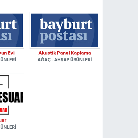
un Evi
Akustik Panel Kaplama
RÜNLERI
AĞAÇ - AHŞAP ÜRÜNLERI
uar
RÜNLERI