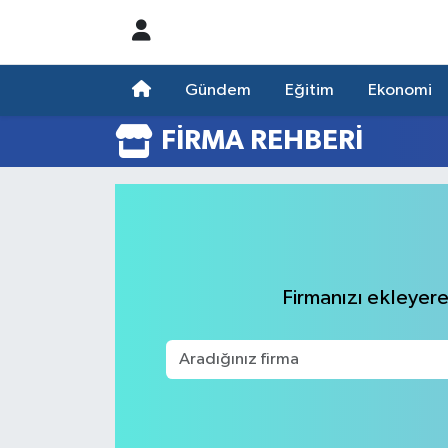
Nöbetçi Eczaneler
Gündem
Eğitim
Ekonomi
Hava Durumu
FIRMA REHBERI
Namaz Vakitleri
Trafik Durumu
Süper Lig Puan Durumu ve Fikstür
Firmanızı ekleyerek
Tüm Manşetler
Son Dakika Haberleri
Haber Arşivi