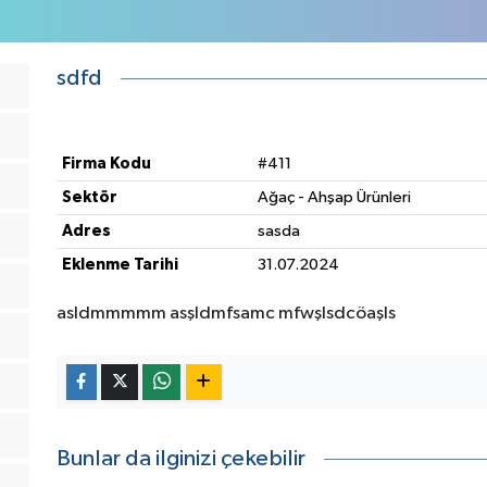
sdfd
Firma Kodu
#411
Sektör
Ağaç - Ahşap Ürünleri
Adres
sasda
Eklenme Tarihi
31.07.2024
asldmmmmm asşldmfsamc mfwşlsdcöaşls
Bunlar da ilginizi çekebilir