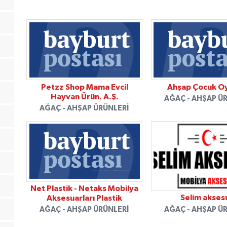
Petzz Shop Mama Evcil
Ahşap Çocuk Oy
Hayvan Ürün. A.Ş.
AĞAÇ - AHŞAP Ü
AĞAÇ - AHŞAP ÜRÜNLERI
Net Plastik - Netaks Mobilya
Selim akses
Aksesuarları Plastik
AĞAÇ - AHŞAP Ü
AĞAÇ - AHŞAP ÜRÜNLERI