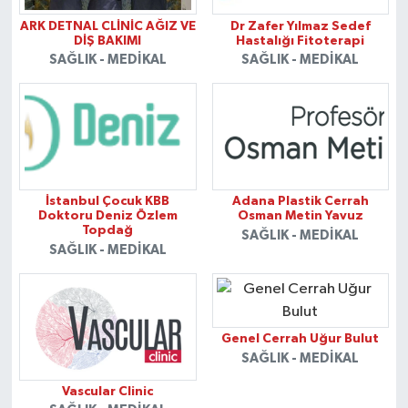
ARK DETNAL CLİNİC AĞIZ VE
Dr Zafer Yılmaz Sedef
DİŞ BAKIMI
Hastalığı Fitoterapi
SAĞLIK - MEDIKAL
SAĞLIK - MEDIKAL
İstanbul Çocuk KBB
Adana Plastik Cerrah
Doktoru Deniz Özlem
Osman Metin Yavuz
Topdağ
SAĞLIK - MEDIKAL
SAĞLIK - MEDIKAL
Genel Cerrah Uğur Bulut
SAĞLIK - MEDIKAL
Vascular Clinic