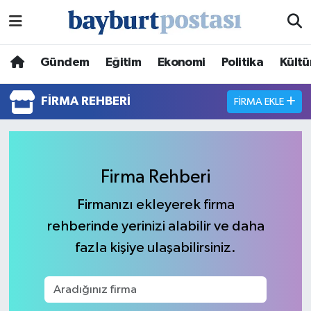
Nöbetçi Eczaneler
Gündem
Eğitim
Ekonomi
Politika
Kültü
Hava Durumu
FIRMA REHBERI
FIRMA EKLE
Namaz Vakitleri
Trafik Durumu
Firma Rehberi
Süper Lig Puan Durumu ve Fikstür
Firmanızı ekleyerek firma
rehberinde yerinizi alabilir ve daha
Tüm Manşetler
fazla kişiye ulaşabilirsiniz.
Son Dakika Haberleri
Haber Arşivi