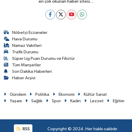
en çok okunan haber sitesi...
Nöbetçi Eczaneler
Hava Durumu
Namaz Vakitleri
Trafik Durumu
Süper Lig Puan Durumu ve Fikstür
Tüm Manşetler
Son Dakika Haberleri
Haber Arşivi
Gündem
Politika
Ekonomi
Kültür Sanat
Yaşam
Sağlık
Spor
Kadın
Lezzet
Eğitim
RSS
Copyright © 2024. Her hakkı saklıdır.