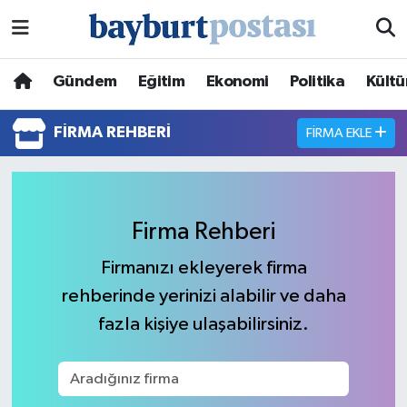
Nöbetçi Eczaneler
Gündem
Eğitim
Ekonomi
Politika
Kültü
Hava Durumu
FIRMA REHBERI
FIRMA EKLE
Namaz Vakitleri
Trafik Durumu
Firma Rehberi
Süper Lig Puan Durumu ve Fikstür
Firmanızı ekleyerek firma
rehberinde yerinizi alabilir ve daha
Tüm Manşetler
fazla kişiye ulaşabilirsiniz.
Son Dakika Haberleri
Haber Arşivi