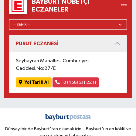
BAYBURT NÖBETÇI
ECZANELER
PURUT ECZANESİ
Şeyhayran Mahallesi.Cumhuriyet
Caddesi.No:27/E
Yol Tarifi Al
0 (458) 211 22 11
Dünyayı bir de Bayburt'tan okumak için... Bayburt'un en köklü ve
en çok okunan haber sitesi...