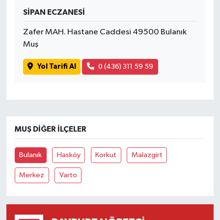
SİPAN ECZANESİ
Zafer MAH. Hastane Caddesi 49500 Bulanık
Muş
Yol Tarifi Al
0 (436) 311 59 59
MUŞ DIĞER İLÇELER
Bulanık
Hasköy
Korkut
Malazgirt
Merkez
Varto