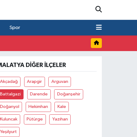
Spor
MALATYA DIĞER İLÇELER
Akçadağ
Arapgir
Arguvan
Battalgazi
Darende
Doğanşehir
Doğanyol
Hekimhan
Kale
Kuluncak
Pütürge
Yazıhan
Yeşilyurt