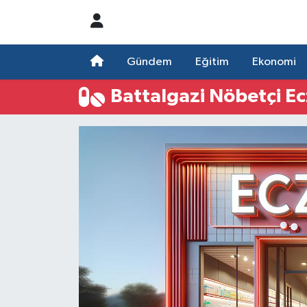
Nöbetçi Eczaneler
Gündem
Eğitim
Ekonomi
Hava Durumu
Battalgazi Nöbetçi E
Namaz Vakitleri
Trafik Durumu
Süper Lig Puan Durumu ve Fikstür
Tüm Manşetler
Son Dakika Haberleri
Haber Arşivi