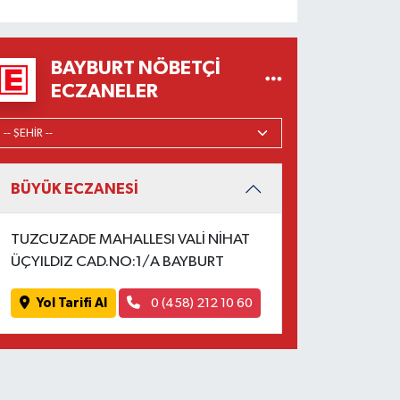
BAYBURT NÖBETÇI
ECZANELER
BÜYÜK ECZANESİ
TUZCUZADE MAHALLESI VALİ NİHAT
ÜÇYILDIZ CAD.NO:1/A BAYBURT
Yol Tarifi Al
0 (458) 212 10 60