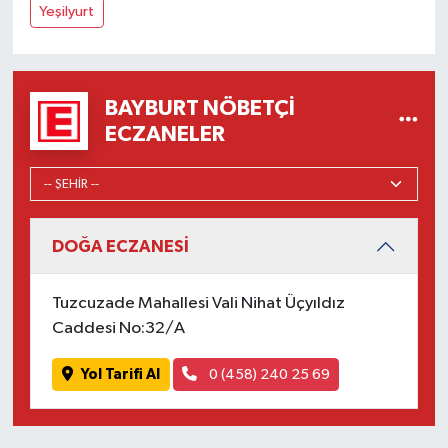
Yeşilyurt
BAYBURT NÖBETÇI
ECZANELER
DOĞA ECZANESİ
Tuzcuzade Mahallesi Vali Nihat Üçyıldız
Caddesi No:32/A
Yol Tarifi Al
0 (458) 240 25 69