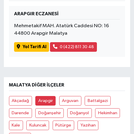
ARAPGIR ECZANESİ
Mehmetakif MAH. Atatürk Caddesi NO: 16
44800 Arapgir Malatya
Yol Tarifi Al
0 (422) 811 30 48
MALATYA DIĞER İLÇELER
Akçadağ
Arapgir
Arguvan
Battalgazi
Darende
Doğanşehir
Doğanyol
Hekimhan
Kale
Kuluncak
Pütürge
Yazıhan