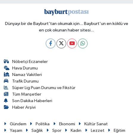
Dünyayı bir de Bayburt'tan okumak için... Bayburt'un en köklü ve
en çok okunan haber sitesi...
Nöbetçi Eczaneler
Hava Durumu
Namaz Vakitleri
Trafik Durumu
Süper Lig Puan Durumu ve Fikstür
Tüm Manşetler
Son Dakika Haberleri
Haber Arşivi
Gündem
Politika
Ekonomi
Kültür Sanat
Yaşam
Sağlık
Spor
Kadın
Lezzet
Eğitim