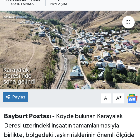
YAYINLANMA
PAYLAŞIM
Paylaş
-
+
A
A
Bayburt Postası -
Köyde bulunan Karayalak
Deresi üzerindeki inşaatın tamamlanmasıyla
birlikte, bölgedeki taşkın risklerinin önemli ölçüde