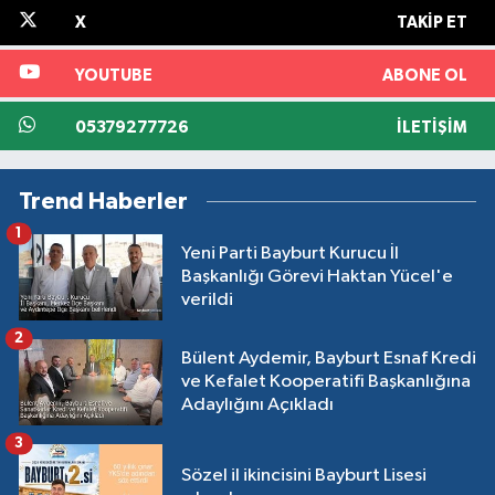
X
TAKIP ET
YOUTUBE
ABONE OL
05379277726
İLETIŞIM
Trend Haberler
1
Yeni Parti Bayburt Kurucu İl
Başkanlığı Görevi Haktan Yücel'e
verildi
2
Bülent Aydemir, Bayburt Esnaf Kredi
ve Kefalet Kooperatifi Başkanlığına
Adaylığını Açıkladı
3
Sözel il ikincisini Bayburt Lisesi