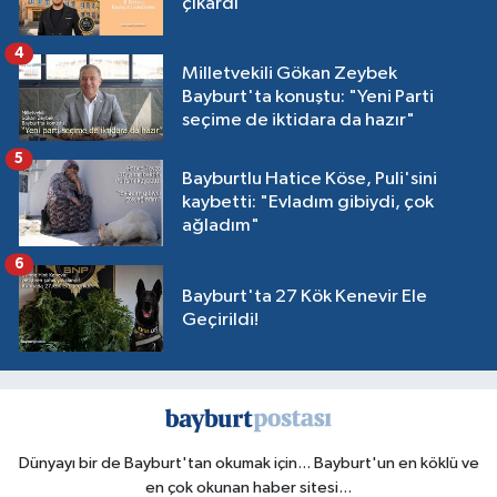
çıkardı
4
Milletvekili Gökan Zeybek
Bayburt'ta konuştu: "Yeni Parti
seçime de iktidara da hazır"
5
Bayburtlu Hatice Köse, Puli'sini
kaybetti: "Evladım gibiydi, çok
ağladım"
6
Bayburt'ta 27 Kök Kenevir Ele
Geçirildi!
Dünyayı bir de Bayburt'tan okumak için... Bayburt'un en köklü ve
en çok okunan haber sitesi...