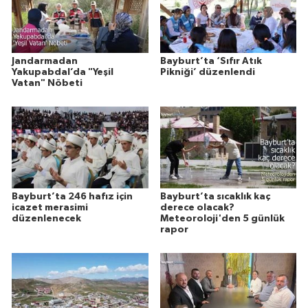
Jandarmadan
Bayburt’ta ‘Sıfır Atık
Yakupabdal’da "Yeşil
Pikniği’ düzenlendi
Vatan" Nöbeti
Bayburt’ta 246 hafız için
Bayburt’ta sıcaklık kaç
icazet merasimi
derece olacak?
düzenlenecek
Meteoroloji'den 5 günlük
rapor