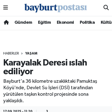
Nöbetçi Eczaneler
Gündem
Eğitim
Ekonomi
Politika
Kültü
Hava Durumu
Namaz Vakitleri
HABERLER
YAŞAM
Trafik Durumu
Karayalak Deresi ıslah
ediliyor
Süper Lig Puan Durumu ve Fikstür
Bayburt'a 36 kilometre uzaklıktaki Pamuktaş
Tüm Manşetler
Köyü'nde, Devlet Su İşleri (DSİ) tarafından
yürütülen taşkın kontrol projesinde sona
Son Dakika Haberleri
yaklaşıldı.
Haber Arşivi
17.09.2025 - 11:20
3