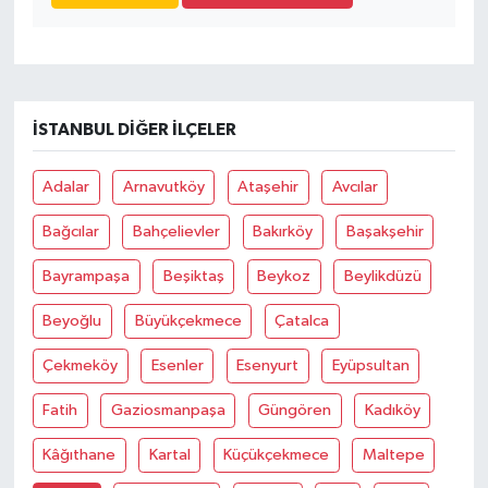
İSTANBUL DIĞER İLÇELER
Adalar
Arnavutköy
Ataşehir
Avcılar
Bağcılar
Bahçelievler
Bakırköy
Başakşehir
Bayrampaşa
Beşiktaş
Beykoz
Beylikdüzü
Beyoğlu
Büyükçekmece
Çatalca
Çekmeköy
Esenler
Esenyurt
Eyüpsultan
Fatih
Gaziosmanpaşa
Güngören
Kadıköy
Kâğıthane
Kartal
Küçükçekmece
Maltepe