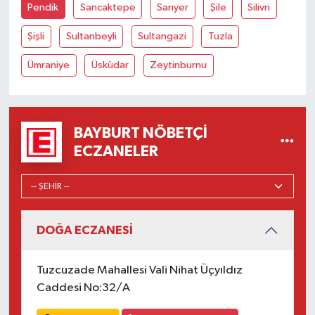
Pendik
Sancaktepe
Sarıyer
Şile
Silivri
Şişli
Sultanbeyli
Sultangazi
Tuzla
Ümraniye
Üsküdar
Zeytinburnu
BAYBURT NÖBETÇI
ECZANELER
DOĞA ECZANESİ
Tuzcuzade Mahallesi Vali Nihat Üçyıldız
Caddesi No:32/A