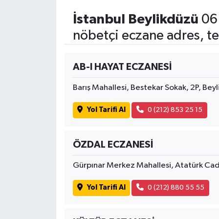
İstanbul Beylikdüzü
06
nöbetçi eczane adres, te
AB-I HAYAT ECZANESİ
Barış Mahallesi, Bestekar Sokak, 2P, Bey
Yol Tarifi Al
0 (212) 853 25 15
ÖZDAL ECZANESİ
Gürpınar Merkez Mahallesi, Atatürk Cadd
Yol Tarifi Al
0 (212) 880 55 55