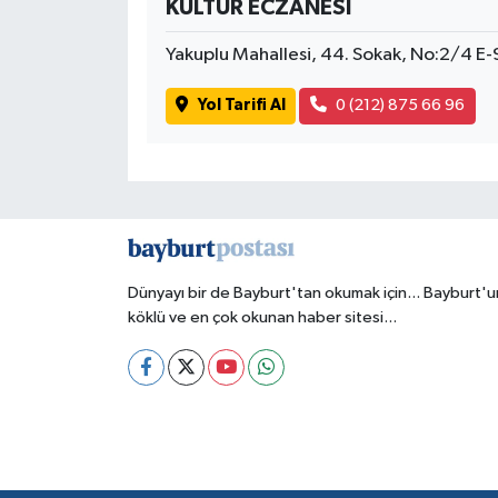
KÜLTÜR ECZANESİ
Yakuplu Mahallesi, 44. Sokak, No:2/4 E-
Yol Tarifi Al
0 (212) 875 66 96
Dünyayı bir de Bayburt'tan okumak için... Bayburt'u
köklü ve en çok okunan haber sitesi...