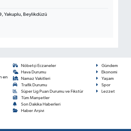
9, Yakuplu, Beylikdüzü
Nöbetçi Eczaneler
Gündem
Hava Durumu
Ekonomi
n en
Namaz Vakitleri
Yaşam
Trafik Durumu
Spor
Süper Lig Puan Durumu ve Fikstür
Lezzet
Tüm Manşetler
Son Dakika Haberleri
Haber Arşivi