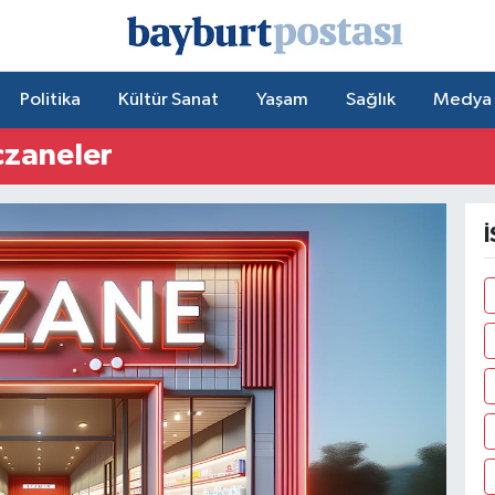
Politika
Kültür Sanat
Yaşam
Sağlık
Medya
czaneler