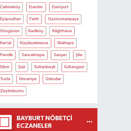
Çekmeköy
Esenler
Esenyurt
Eyüpsultan
Fatih
Gaziosmanpaşa
Güngören
Kadıköy
Kâğıthane
Kartal
Küçükçekmece
Maltepe
Pendik
Sancaktepe
Sarıyer
Şile
Silivri
Şişli
Sultanbeyli
Sultangazi
Tuzla
Ümraniye
Üsküdar
Zeytinburnu
BAYBURT NÖBETÇI
ECZANELER