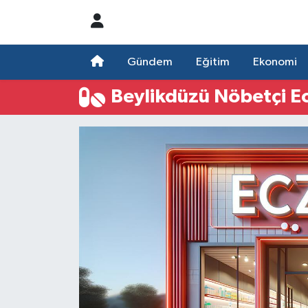
Nöbetçi Eczaneler
Gündem
Eğitim
Ekonomi
Hava Durumu
Beylikdüzü Nöbetçi E
Namaz Vakitleri
Trafik Durumu
Süper Lig Puan Durumu ve Fikstür
Tüm Manşetler
Son Dakika Haberleri
Haber Arşivi