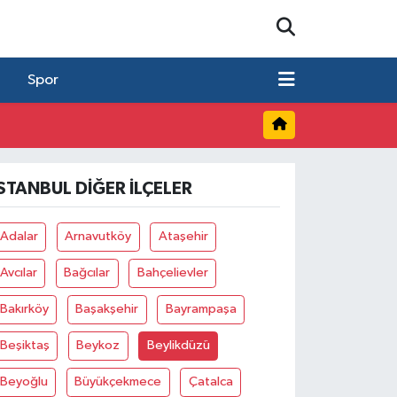
Spor
İSTANBUL DIĞER İLÇELER
Adalar
Arnavutköy
Ataşehir
Avcılar
Bağcılar
Bahçelievler
Bakırköy
Başakşehir
Bayrampaşa
Beşiktaş
Beykoz
Beylikdüzü
Beyoğlu
Büyükçekmece
Çatalca